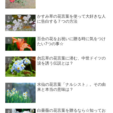
かすみ草の花言葉を使って大好きな人
に告白する７つの方法
百合の花をお祝いに贈る時に気をつけ
たい7つの事☆
勿忘草の花言葉に潜む、中世ドイツの
涙を誘う伝説とは？
水仙の花言葉「ナルシスト」。その由
来と本当の意味は？
白薔薇の花言葉を贈るなら☆知ってお