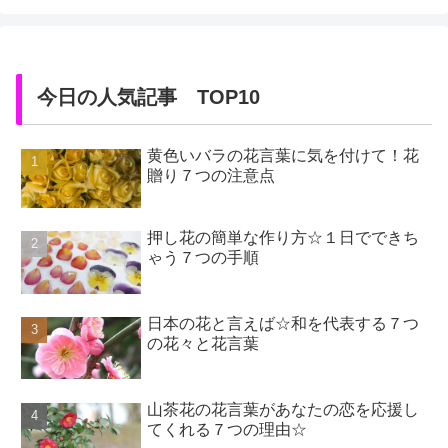
性は期待できませんが、日頃か
が、フレッシュのハーブは一度
ら服用することにより体全体の
使ったら病みつきになるくらい
バランスを整え、自然治癒力を
クセがなくアロマ効果も抜群で
向上させる働...
す。コスト的...
今日の人気記事 TOP10
黄色いバラの花言葉に気を付けて！花
贈り７つの注意点
押し花の簡単な作り方☆１日でできち
ゃう７つの手順
日本の花と言えば☆和を代表する７つ
の花々と花言葉
山茶花の花言葉があなたの恋を応援し
てくれる７つの理由☆