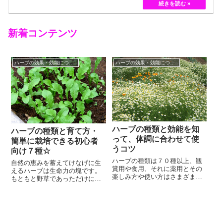
黄色のバラというのは、存在していませんでした。
しかし、フランスの園芸家ジョセフ・ペルネ＝デ…
新着コンテンツ
ハーブの効果・効能について
ハーブの効果・効能について
ハーブの種類と効能を知
ハーブの種類と育て方・
って、体調に合わせて使
簡単に栽培できる初心者
うコツ
向け７種☆
ハーブの種類は７０種以上、観
自然の恵みを蓄えてけなげに生
賞用や食用、それに薬用とその
えるハーブは生命力の塊です。
楽しみ方や使い方はさまざまで
もともと野草であっただけに、
すが、最近では近代医学の代替
ハーブのほとんどの種類が通気
療法としてメディカルハーブに
性と日照の条件と整えてあげれ
よる自然治療が注目を集めてい
ば手間いらずでグングン成長し
ます。メディカルハーブの特徴
ていきます。ハーブというと精
は、近代医学の薬のように即効
油や乾燥したものが一般的です