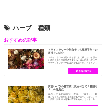
ハーブ 種類
おすすめの記事
ドライフラワー☆初心者でも簡単手作りの
裏技をご紹介！
ドライフラワーは思い出を形にして残したいと思っ
た時に最適な保存方法ですよね。確かに現代ではブ
リザーブドフラワーに定評があますが、ドライフラ
ワーはその昔から愛されてきたお花の保存方法のひ
とつです。結婚式のブーケなどに使われた花など、
今では押し花のサービスが有名ですが、昔はドライ
フラワーでも保存されてきました。30代以降の…
黄色いバラの花言葉に気を付けて！花贈り
７つの注意点
黄色いバラの花言葉には「友情」・「友愛」・「献
身」など良い意味の花言葉があります。しかし、そ
の反面、随分違う意味の言葉もあるようです。数多
くの種類があるバラですが、十九世紀まではモダン
ローズである「ハイブリット・ティー」の中には、