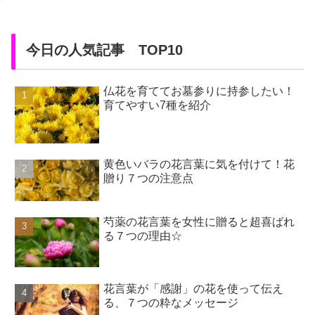
り、様々な花や果物の香り、そ
して「えっ、こん...
今日の人気記事 TOP10
仏花を育ててお墓参りに持参したい！
育てやすい7種を紹介
黄色いバラの花言葉に気を付けて！花
贈り７つの注意点
芍薬の花言葉を女性に贈ると超喜ばれ
る７つの理由☆
花言葉が「感謝」の花を使って伝え
る、７つの粋なメッセージ