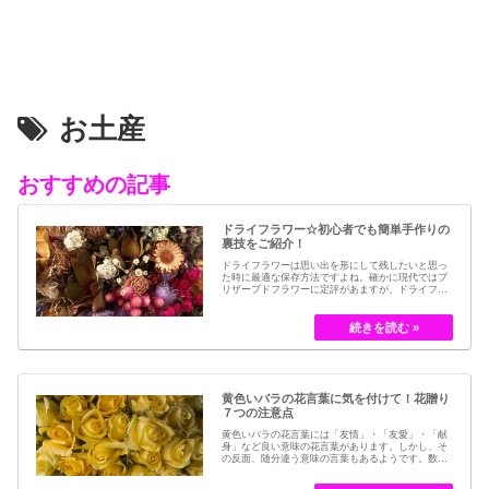
お土産
おすすめの記事
ドライフラワー☆初心者でも簡単手作りの
裏技をご紹介！
ドライフラワーは思い出を形にして残したいと思っ
た時に最適な保存方法ですよね。確かに現代ではブ
リザーブドフラワーに定評があますが、ドライフラ
ワーはその昔から愛されてきたお花の保存方法のひ
とつです。結婚式のブーケなどに使われた花など、
今では押し花のサービスが有名ですが、昔はドライ
フラワーでも保存されてきました。30代以降の…
黄色いバラの花言葉に気を付けて！花贈り
７つの注意点
黄色いバラの花言葉には「友情」・「友愛」・「献
身」など良い意味の花言葉があります。しかし、そ
の反面、随分違う意味の言葉もあるようです。数多
くの種類があるバラですが、十九世紀まではモダン
ローズである「ハイブリット・ティー」の中には、