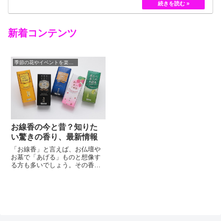
黄色のバラというのは、存在していませんでした。
しかし、フランスの園芸家ジョセフ・ペルネ＝デ…
新着コンテンツ
季節の花やイベントを楽しむコツ
お線香の今と昔？知りた
い驚きの香り、最新情報
「お線香」と言えば、お仏壇や
お墓で「あげる」ものと想像す
る方も多いでしょう。その香り
も杉や白檀などが主流でした。
しかし最近では「これは本当に
お線香の香り？」と思ってしま
うような香りが登場していま
す。天然香料のバリエーション
が増えたのはもちろんのこと、
時の流れや季節を表現した香