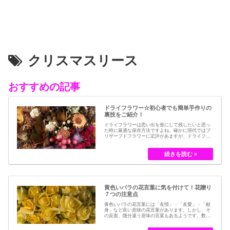
クリスマスリース
おすすめの記事
ドライフラワー☆初心者でも簡単手作りの
裏技をご紹介！
ドライフラワーは思い出を形にして残したいと思っ
た時に最適な保存方法ですよね。確かに現代ではブ
リザーブドフラワーに定評があますが、ドライフラ
ワーはその昔から愛されてきたお花の保存方法のひ
とつです。結婚式のブーケなどに使われた花など、
今では押し花のサービスが有名ですが、昔はドライ
フラワーでも保存されてきました。30代以降の…
黄色いバラの花言葉に気を付けて！花贈り
７つの注意点
黄色いバラの花言葉には「友情」・「友愛」・「献
身」など良い意味の花言葉があります。しかし、そ
の反面、随分違う意味の言葉もあるようです。数多
くの種類があるバラですが、十九世紀まではモダン
ローズである「ハイブリット・ティー」の中には、