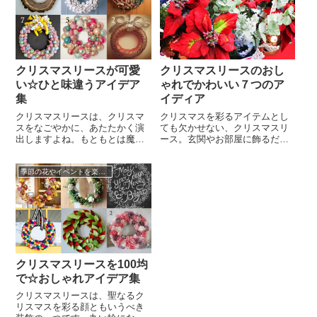
るのはいかがでしょうか？難し
してみてはいかがでしょうか。
そうに見えて、実は簡単に作れ
クリスマスリースには、魔除け
てしまいます。大きさはもちろ
や農作物の豊作祈願、幸せを家
ん、使う素材やデザインなども
に呼び込むとい...
自分の好きな...
クリスマスリースが可愛
クリスマスリースのおし
い☆ひと味違うアイデア
ゃれでかわいい７つのア
集
イディア
クリスマスリースは、クリスマ
クリスマスを彩るアイテムとし
スをなごやかに、あたたかく演
ても欠かせない、クリスマスリ
出しますよね。もともとは魔除
ース。玄関やお部屋に飾るだけ
けとして飾られ、現代でも欧米
で、とても楽しい気分になるも
では魔除けとしてのクリスマス
のです。「輪」の形は「はじめ
季節の花やイベントを楽しむコツ
リースの風習が残っています。
も終わりもない、永遠に続く神
伝統的なクリスマスリースに使
の愛」の象徴とされています。
われているグリーンのもみの木
生花のリースも素敵ですが、近
の葉や、ひいらぎの葉は、キリ
年では花が長持ちするブリザー
スト教では魔除けとされていた
ブドフラワーを用いたクリスマ
ためです。クリスマスリースの
スリースも人気があります。12
オーナメント...
月に入ると...
クリスマスリースを100均
で☆おしゃれアイデア集
クリスマスリースは、聖なるク
リスマスを彩る顔ともいうべき