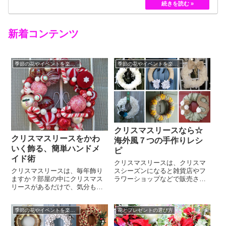
黄色のバラというのは、存在していませんでした。
しかし、フランスの園芸家ジョセフ・ペルネ＝デ…
新着コンテンツ
季節の花やイベントを楽しむコツ
季節の花やイベントを楽しむコツ
クリスマスリースなら☆
クリスマスリースをかわ
海外風７つの手作りレシ
いく飾る、簡単ハンドメ
ピ
イド術
クリスマスリースは、クリスマ
クリスマスリースは、毎年飾り
スシーズンになると雑貨店やフ
ますか？部屋の中にクリスマス
ラワーショップなどで販売され
リースがあるだけで、気分も上
ているのをよく見かけますよ
がります。お店に行くと色々な
ね。もちろん市販のクリスマス
種類のクリスマスリースが売っ
リースを購入して玄関に飾るの
季節の花やイベントを楽しむコツ
花とプレゼントの選び方
ていますが、今年は趣向を変え
もいいですが、おしゃれな海外
て、自分でハンドメイドしてみ
風のクリスマスリースを手作り