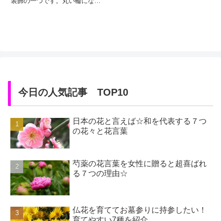
装飾の一つです。丸い輪になっ
たリースを玄関ドアに飾った
り、部屋の壁にかけることによ
り、家族であたたかくクリスマ
スを迎えることができます。そ
んな不思議なあたたかさと輪を
もたらしてくれるクリスマスリ
ースは、いかにも高級で手に届
かなそうにも思えるかもしれま
せん。しかし、...
今日の人気記事 TOP10
日本の花と言えば☆和を代表する７つ
の花々と花言葉
芍薬の花言葉を女性に贈ると超喜ばれ
る７つの理由☆
仏花を育ててお墓参りに持参したい！
育てやすい7種を紹介