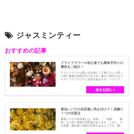
ジャスミンティー
おすすめの記事
ドライフラワー☆初心者でも簡単手作りの
裏技をご紹介！
ドライフラワーは思い出を形にして残したいと思っ
た時に最適な保存方法ですよね。確かに現代ではブ
リザーブドフラワーに定評があますが、ドライフラ
ワーはその昔から愛されてきたお花の保存方法のひ
とつです。結婚式のブーケなどに使われた花など、
今では押し花のサービスが有名ですが、昔はドライ
フラワーでも保存されてきました。30代以降の…
黄色いバラの花言葉に気を付けて！花贈り
７つの注意点
黄色いバラの花言葉には「友情」・「友愛」・「献
身」など良い意味の花言葉があります。しかし、そ
の反面、随分違う意味の言葉もあるようです。数多
くの種類があるバラですが、十九世紀まではモダン
ローズである「ハイブリット・ティー」の中には、