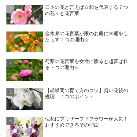
日本の花と言えば☆和を代表する７つ
の花々と花言葉
金木犀の花言葉が家のお庭に幸運をも
たらす７つの理由☆
芍薬の花言葉を女性に贈ると超喜ばれ
る７つの理由☆
【胡蝶蘭の育て方のコツ】賢い花後の
処理、７つのポイント
仏花にブリザーブドフラワーが人気！
おすすめできるその理由