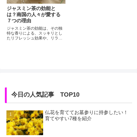
ジャスミン茶です。また、中国
吸着させた...
でも古くから薬...
ジャスミン茶の効能と
は？南国の人々が愛する
７つの理由
ジャスミン茶の効能は、その独
特な香りによる、スッキリとし
たリフレッシュ効果や、リラッ
クス効果が有名ですが、心への
作用ばかりではなく、体にも
様々な効果があるのです。特に
女性に嬉しいジャスミン茶の効
能は、ダイエット効果。ダイエ
ットをする女性が手放さないそ
の効果は、本文中で詳しく説明
しますが、さらにジャスミン茶
の効能が美肌に...
今日の人気記事 TOP10
仏花を育ててお墓参りに持参したい！
育てやすい7種を紹介