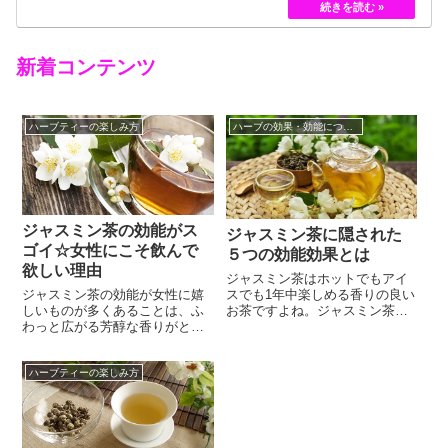
黄色のバラというのは、存在していませんでした。
しかし、フランスの園芸家ジョセフ・ペルネ＝デ…
新着コンテンツ
ハーブティーの楽しみ方
ハーブの効果・効能について
ジャスミン茶の効能がス
ジャスミン茶に隠された
ゴイ☆女性にこそ飲んで
５つの効能効果とは
欲しい理由
ジャスミン茶はホットでもアイ
ジャスミン茶の効能が女性に嬉
スでも1年中楽しめる香りの良い
しいものが多くあることは、ふ
お茶ですよね。ジャスミン茶の
わっと広がる芳醇な香りがとて
効能と言えば、なんといっても
も魅力的な中国茶ながら、あま
そのふわっと広がる香りによる
り知られていませんよね。中国
リラックス効果です。渋味の少
ハーブティーの楽しみ方
茶の効能としては、黒烏龍茶な
ないお茶のフレッシュさを損な
ど「脂肪の吸収を抑える」効能
わないような、柔らかい花の香
が知られていますが、そんな中
りが心を落ち着けてくれます。
国茶のなかでも特に人気があ
モクセイ科ソケイ属のマツリカ
り、代名詞にもなっているのが
（茉莉花）の花の香りを緑茶に