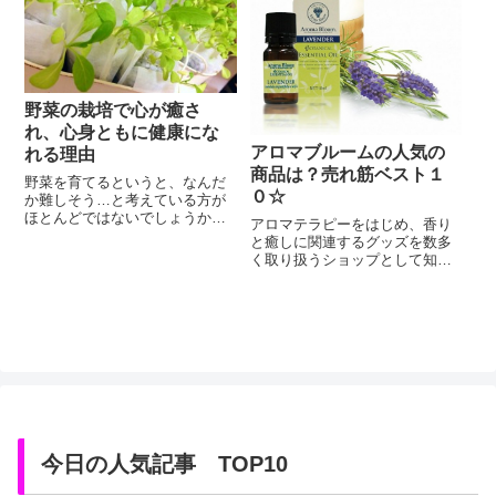
マオイルを使って、私たちの心
ていきます...
や体を癒すことができます。ア
ロマテラピーに関心はあるけれ
ど、たくさん...
野菜の栽培で心が癒さ
れ、心身ともに健康にな
アロマブルームの人気の
れる理由
商品は？売れ筋ベスト１
野菜を育てるというと、なんだ
０☆
か難しそう…と考えている方が
ほとんどではないでしょうか。
アロマテラピーをはじめ、香り
けれど、小学校の理科で習った
と癒しに関連するグッズを数多
通りに、植物は土と水と太陽が
く取り扱うショップとして知ら
あれば育ちます。一体なにを用
れるアロマブルーム。私たちの
意したらいいんだろう。なにが
リラクゼーションタイムをより
一番いいんだろう。どれが安く
豊かにしてくれる商品を多数取
て、どれが簡単で、どんな順番
り揃えているお店です。香りや
で野菜を育てるのが正解なの
癒しのアイテムを生活の中に取
か。初心者の方が陥りやすい
り入れたいけれど、何を選べば
「なぜなにどうし...
いいのか迷ってしまうという方
も多いのではないでしょうか。
アロマテラピ...
今日の人気記事 TOP10