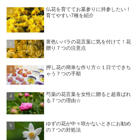
仏花を育ててお墓参りに持参したい！
育てやすい7種を紹介
黄色いバラの花言葉に気を付けて！花
贈り７つの注意点
押し花の簡単な作り方☆１日でできち
ゃう７つの手順
芍薬の花言葉を女性に贈ると超喜ばれ
る７つの理由☆
ゆずの花が中々咲かないときにお勧め
の７つの対処法