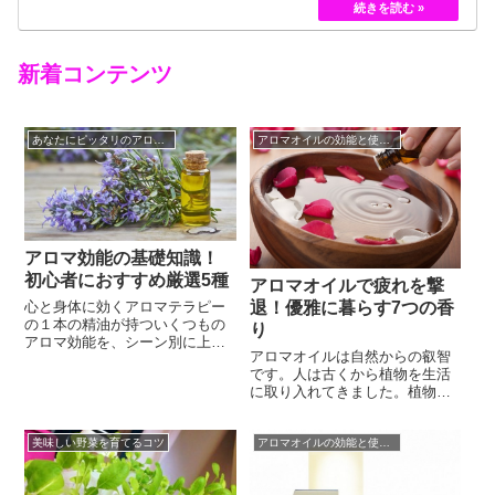
黄色のバラというのは、存在していませんでした。
しかし、フランスの園芸家ジョセフ・ペルネ＝デ…
新着コンテンツ
あなたにピッタリのアロマ☆
アロマオイルの効能と使い方
アロマ効能の基礎知識！
初心者におすすめ厳選5種
アロマオイルで疲れを撃
退！優雅に暮らす7つの香
心と身体に効くアロマテラピー
の１本の精油が持ついくつもの
り
アロマ効能を、シーン別に上手
アロマオイルは自然からの叡智
に使えるようになりたいですよ
です。人は古くから植物を生活
ね。精油は1本に1つの効能では
に取り入れてきました。植物を
なく、１本で心や身体、肌やお
使って治療をしたり、健康を増
家のハウスキーピングなどに効
進したりすることを自然療法と
くいくつもの効能を持っていま
美味しい野菜を育てるコツ
アロマオイルの効能と使い方
いいます。香りを利用したアロ
す。好きな香りや必要なアロマ
マテラピーも、自然療法の一つ
効能から選んで少しずつ覚えれ
です。植物から抽出されたアロ
ば、きっと快適な毎日が広がっ