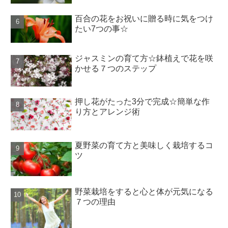
百合の花をお祝いに贈る時に気をつけ
たい7つの事☆
ジャスミンの育て方☆鉢植えで花を咲
かせる７つのステップ
押し花がたった3分で完成☆簡単な作
り方とアレンジ術
夏野菜の育て方と美味しく栽培するコ
ツ
野菜栽培をすると心と体が元気になる
７つの理由