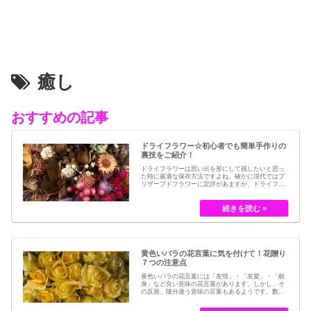
癒し
おすすめの記事
ドライフラワー☆初心者でも簡単手作りの
裏技をご紹介！
ドライフラワーは思い出を形にして残したいと思っ
た時に最適な保存方法ですよね。確かに現代ではブ
リザーブドフラワーに定評があますが、ドライフラ
ワーはその昔から愛されてきたお花の保存方法のひ
とつです。結婚式のブーケなどに使われた花など、
今では押し花のサービスが有名ですが、昔はドライ
フラワーでも保存されてきました。30代以降の…
黄色いバラの花言葉に気を付けて！花贈り
７つの注意点
黄色いバラの花言葉には「友情」・「友愛」・「献
身」など良い意味の花言葉があります。しかし、そ
の反面、随分違う意味の言葉もあるようです。数多
くの種類があるバラですが、十九世紀まではモダン
ローズである「ハイブリット・ティー」の中には、