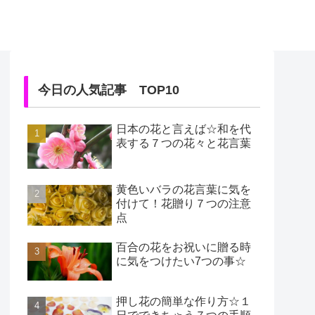
今日の人気記事 TOP10
日本の花と言えば☆和を代
表する７つの花々と花言葉
黄色いバラの花言葉に気を
付けて！花贈り７つの注意
点
百合の花をお祝いに贈る時
に気をつけたい7つの事☆
押し花の簡単な作り方☆１