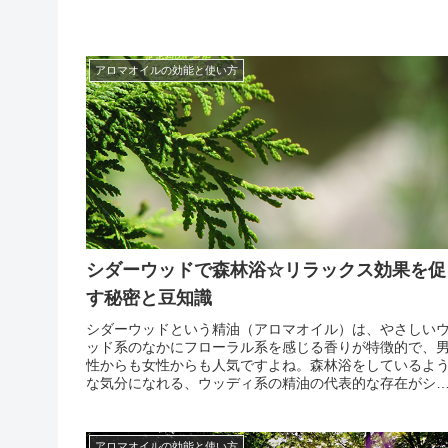
は古来より宗教との結びつきが深く、神聖な木として扱
れてきました。ただ神聖な木と言われていたのではなく
神殿を作...
アロマオイルの効能と使い方
シダーウッドで森林浴☆リラックス効果を促
す秘密と豆知識
シダーウッドという精油（アロマオイル）は、やさしい
ッド系のなかにフローラル系を感じる香りが特徴的で、
性からも女性からも人気ですよね。森林浴をしているよ
な気分になれる、ウッディ系の精油の代表的な存在がシ
ーウッド。それだけに、高いリラックス効果が得られる
とから愛されています。でも、「そもそもシダーウッド
てどんな...
アロマオイルの効能と使い方