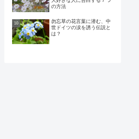
大好きな人に告白する７つ
の方法
勿忘草の花言葉に潜む、中
世ドイツの涙を誘う伝説と
は？