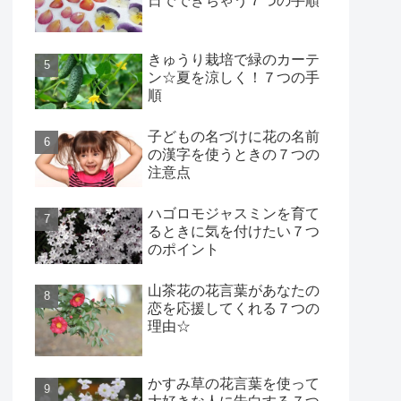
日でできちゃう７つの手順
きゅうり栽培で緑のカーテ
ン☆夏を涼しく！７つの手
順
子どもの名づけに花の名前
の漢字を使うときの７つの
注意点
ハゴロモジャスミンを育て
るときに気を付けたい７つ
のポイント
山茶花の花言葉があなたの
恋を応援してくれる７つの
理由☆
かすみ草の花言葉を使って