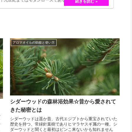
バラというのは、存在していませんでした。しかし、フラ
・ペルネ＝デ…
アロマオイルの効能と使い方
シダーウッドの森林浴効果☆昔から愛されて
きた秘密とは
人
シダーウッドは遥か昔、古代エジプトから重宝されていた
キ
歴史を持つ、常緑針葉樹でありヒマラヤスギ属の一種。シ
な
ダーウッドと聞くと最初はピンこ来ないかも知れません
ド