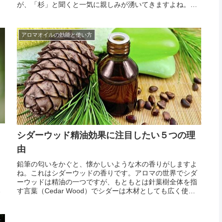
が、「杉」と聞くと一気に親しみが湧いてきますよね。そ
わ
んなシダーウッドが古代から今まで愛され続ける理由、そ
、
のひとつに挙げられるのが抜群の森林浴効果です。針葉樹
独特のウッ...
アロマオイルの効能と使い方
シダーウッド精油効果に注目したい５つの理
由
ウ
鉛筆の匂いをかぐと、懐かしいような木の香りがしますよ
男
ね。これはシダーウッドの香りです。アロマの世界でシダ
う
ーウッドは精油の一つですが、もともとは針葉樹全体を指
ダ
す言葉（Cedar Wood）でシダーは木材としても広く使わ
こ
れています。私たちの身近なシダーは、マツ科の赤味を帯
っ
びたレッドシダーで、ウッドデッキやハンガー、シダー
を...