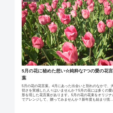
5月の花に秘めた想い☆純粋な7つの愛の花言
葉
5月の花の花言葉。4月にあった出会いと別れのなかで、
切さを実感した人々はいませんか？5月の花には多くの愛
形を現した花言葉があります。5月の花の花束をオリジナ
でアレンジして、贈ってみませんか？新年度も始まり慌
だしく過ぎる中、春が過ぎ初夏とも言える季節。春が終
りに来ていても、やはり新鮮さや刺激に溢れる新しい生
に...