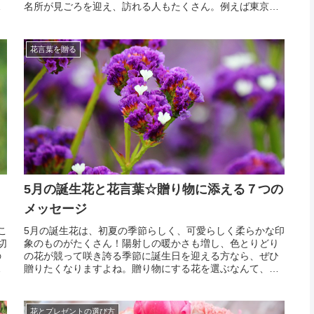
が
名所が見ごろを迎え、訪れる人もたくさん。例えば東京の
の
バラの名所・古川庭園では春咲きのバラ、高野山の室生寺
る
では石楠花の花、富士山の裾野では芝桜が見ごろを迎えま
す。...
花言葉を贈る
5月の誕生花と花言葉☆贈り物に添える７つの
メッセージ
こ
5月の誕生花は、初夏の季節らしく、可愛らしく柔らかな印
切
象のものがたくさん！陽射しの暖かさも増し、色とりどり
の
の花が競って咲き誇る季節に誕生日を迎える方なら、ぜひ
か
贈りたくなりますよね。贈り物にする花を選ぶなんて、特
で
に男性ではちょっと照れてしまう方もいるかもしれません
葉
が、花は他の贈り物とは違う特別感が魅力！やはりいただ
くと嬉...
花とプレゼントの選び方