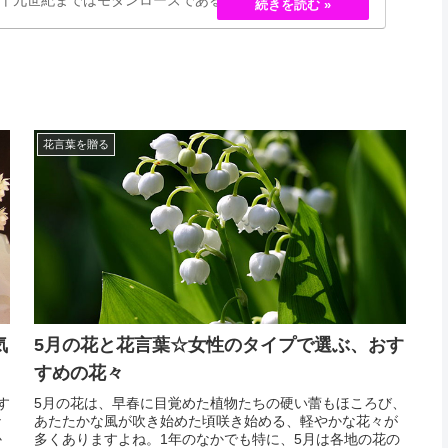
バラというのは、存在していませんでした。しかし、フラ
・ペルネ＝デ…
花言葉を贈る
気
5月の花と花言葉☆女性のタイプで選ぶ、おす
すめの花々
す
5月の花は、早春に目覚めた植物たちの硬い蕾もほころび、
々
あたたかな風が吹き始めた頃咲き始める、軽やかな花々が
か
多くありますよね。1年のなかでも特に、5月は各地の花の