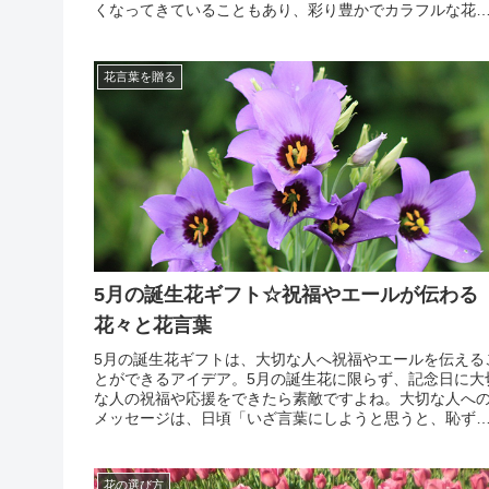
くなってきていることもあり、彩り豊かでカラフルな花
多く、綺麗なフラワーギフトが魅力的。そんな綺麗な5月
花を女性へ贈り、感謝の気持ちや自分の思いなどを伝え
こ...
花言葉を贈る
5月の誕生花ギフト☆祝福やエールが伝わる
花々と花言葉
5月の誕生花ギフトは、大切な人へ祝福やエールを伝える
とができるアイデア。5月の誕生花に限らず、記念日に大
な人の祝福や応援をできたら素敵ですよね。大切な人へ
メッセージは、日頃「いざ言葉にしようと思うと、恥ず
しくて躊躇してしまう…。」という方も多いのではない
しょうか。しかし、5月の誕生花を使うことで、その花言
で...
花の選び方