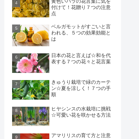
黄色いバラの花言葉に気を
付けて！花贈り７つの注意
点
ベルガモットがすごいと言
われる、５つの効果効能と
は
日本の花と言えば☆和を代
表する７つの花々と花言葉
きゅうり栽培で緑のカーテ
ン☆夏を涼しく！７つの手
順
ヒヤシンスの水栽培に挑戦
☆可愛い花を咲かせる方法
アマリリスの育て方と注意