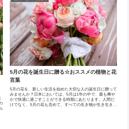
5月の花を誕生日に贈る☆おススメの植物と花
言葉
5月の花を、新しい生活を始めた大切な人の誕生日に贈って
みませんか？日本においては、5月は1年の中で、最も爽や
大
かで快適に過ごすことができる時期にあたります。人間だ
の
けでなく、5月の花も含めて、すべての生き物が生き生きと
ル
活動しているのが手に取るようにわかります。この時期は
た
日一日と色を濃くする木々の緑も印象的ですが、たくさん
わ
の...
活