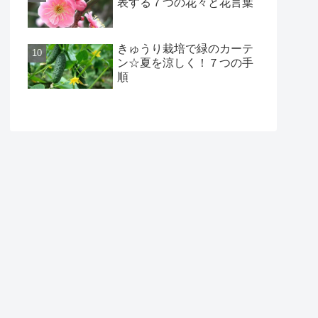
表する７つの花々と花言葉
きゅうり栽培で緑のカーテ
ン☆夏を涼しく！７つの手
順