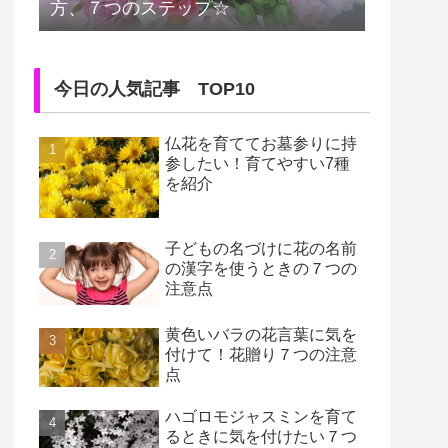
方、７つのステップ☆
今日の人気記事 TOP10
仏花を育ててお墓参りに持
参したい！育てやすい7種
を紹介
子どもの名づけに花の名前
の漢字を使うときの７つの
注意点
黄色いバラの花言葉に気を
付けて！花贈り７つの注意
点
ハゴロモジャスミンを育て
るときに気を付けたい７つ