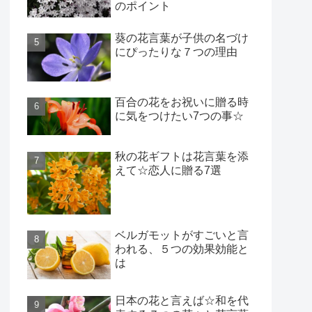
のポイント
葵の花言葉が子供の名づけ
にぴったりな７つの理由
百合の花をお祝いに贈る時
に気をつけたい7つの事☆
秋の花ギフトは花言葉を添
えて☆恋人に贈る7選
ベルガモットがすごいと言
われる、５つの効果効能と
は
日本の花と言えば☆和を代