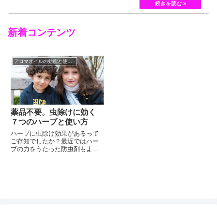
黄色のバラというのは、存在していませんでした。
しかし、フランスの園芸家ジョセフ・ペルネ＝デ…
新着コンテンツ
アロマオイルの効能と使い方
薬品不要。虫除けに効く
７つのハーブと使い方
ハーブに虫除け効果があるって
ご存知でしたか？最近ではハー
ブの力をうたった防虫剤もよく
見かけますよね。ハーブそのも
のを使っての虫除け効果、ハー
ブからアロマオイル・エッセン
シャルオイルに加工した形での
虫よけ効果が出るものとがあり
ます。どちらも人体に影響のす
くない植物の成分で防虫ができ
る、という意味では下手に防虫