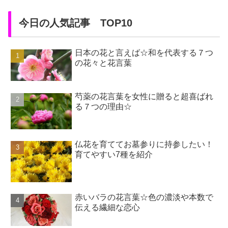
剤・殺虫剤を...
今日の人気記事 TOP10
日本の花と言えば☆和を代表する７つ
の花々と花言葉
芍薬の花言葉を女性に贈ると超喜ばれ
る７つの理由☆
仏花を育ててお墓参りに持参したい！
育てやすい7種を紹介
赤いバラの花言葉☆色の濃淡や本数で
伝える繊細な恋心