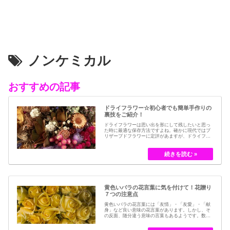
ノンケミカル
おすすめの記事
ドライフラワー☆初心者でも簡単手作りの
裏技をご紹介！
ドライフラワーは思い出を形にして残したいと思っ
た時に最適な保存方法ですよね。確かに現代ではブ
リザーブドフラワーに定評があますが、ドライフラ
ワーはその昔から愛されてきたお花の保存方法のひ
とつです。結婚式のブーケなどに使われた花など、
今では押し花のサービスが有名ですが、昔はドライ
フラワーでも保存されてきました。30代以降の…
黄色いバラの花言葉に気を付けて！花贈り
７つの注意点
黄色いバラの花言葉には「友情」・「友愛」・「献
身」など良い意味の花言葉があります。しかし、そ
の反面、随分違う意味の言葉もあるようです。数多
くの種類があるバラですが、十九世紀まではモダン
ローズである「ハイブリット・ティー」の中には、