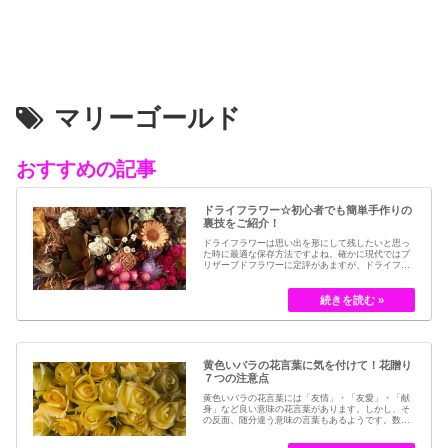
マリーゴールド
おすすめの記事
ドライフラワー☆初心者でも簡単手作りの
裏技をご紹介！
ドライフラワーは思い出を形にして残したいと思っ
た時に最適な保存方法ですよね。確かに現代ではブ
リザーブドフラワーに定評があますが、ドライフラ
ワーはその昔から愛されてきたお花の保存方法のひ
とつです。結婚式のブーケなどに使われた花など、
今では押し花のサービスが有名ですが、昔はドライ
フラワーでも保存されてきました。30代以降の…
黄色いバラの花言葉に気を付けて！花贈り
７つの注意点
黄色いバラの花言葉には「友情」・「友愛」・「献
身」など良い意味の花言葉があります。しかし、そ
の反面、随分違う意味の言葉もあるようです。数多
くの種類があるバラですが、十九世紀まではモダン
ローズである「ハイブリット・ティー」の中には、