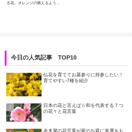
る花。オレンジの燃えるような
その花が、マリーゴールドで
す。マリーゴールドの花のエキ
ゾチックな色彩は、原産国のメ
キシコから由来しています。マ
リーゴールドという名前は、聖
母マリアの黄金の花という意味
を持ちます。古来より、マリア
を称える花として受け継がれて
きた歴史があるの...
今日の人気記事 TOP10
仏花を育ててお墓参りに持参したい！
育てやすい7種を紹介
日本の花と言えば☆和を代表する７つ
の花々と花言葉
金木犀の花言葉が家のお庭に幸運をも