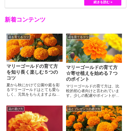
黄色のバラというのは、存在していませんでした。
しかし、フランスの園芸家ジョセフ・ペルネ＝デ…
新着コンテンツ
花を育てるコツ
花を育てるコツ
マリーゴールドの育て方
マリーゴールドの育て方
を知り長く楽しむ５つの
☆寄せ植えを始める７つ
コツ
のポイント
夏から秋にかけて公園や庭を彩
マリーゴールドの育て方は、比
るマリーゴールドはとても愛ら
較的初心者向けと言われていま
しく、元気をもらえますよね。
す。少しの配慮やポイントがあ
マリーゴールドの育て方は比較
りますが、ガーデニングを始め
的簡単で、ガーデニング初心者
たい人々には、最初の一歩とし
にもチャレンジしやすいおすす
花の選び方
花とプレゼントの選び方
て、丁度良い花でもあります。
めの花です。オレンジや赤、黄
マリーゴールドは花屋さんや、
色が主流の色ですが白やクリー
フラワーアレンジメントでも人
ム色もあり、春に種を播いたり
気が高い花で、華やかで元気な
苗を植えたりすれば夏から秋に
印象が、見ているだけでパワー