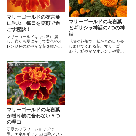
花が咲き、冬には枯れる1年草で
を与えてくれますよね。自宅で
す。寒さに...
無事に花を咲...
マリーゴールドの花言葉
マリーゴールドの花言葉
に学ぶ、毎日を笑顔で過
とギリシャ神話の7つの神
ごす秘訣！
話
マリーゴールドはキク科に属
花壇や花畑で、私たちの目を楽
し、春から夏にかけて黄色やオ
しませてくれる花、マリーゴー
レンジ色の鮮やかな花を咲かせ
ルド。鮮やかなオレンジや黄色
ます。花壇に植えられていると
の花の色は、気持ちまでも明る
その元気な色が目を引きます。
くしてくれそうですね。しかし
原産地はメキシコで、大きく分
贈り物とメッセージ、気持ちの伝え方☆
その花言葉は「文字通り」とい
類すると丈の長い大ぶりのアフ
ったものと、意外にも「人生の
リカ系と、丈の短い小ぶりのフ
暗部」を表したものと、極端な
レンチ系に分けることができま
ものが同列に存在しています。
す。マリーゴールドという花の
それは、マリーゴールドの花に
名前は「聖母マリアの黄金の
深く関わるギリシャ神話の太陽
花」という意味で...
神・アポロー...
マリーゴールドの花言葉
が贈り物に合わない５つ
の理由
初夏のフラワーショップで一
際、エネルギッシュに輝いてい