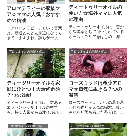
れる効果が期待でき、キャリア
合わせが可能なため、自分だけ
オイルで薄め...
のハーブティ...
ティートゥリーオイルの
アロマテラピーの家族ケ
使い方☆海外ママに人気
ア☆ママに人気！おすす
の理由
めの精油
ティートゥリーオイルは、昔か
「アロマテラピー」という言葉
ら常備薬として用いられている
は、最近どんどん身近になって
オーストラリアをはじめ、海外
きていますよね。誰もが一度は
のママたちに人気の万能オイル
耳にしたことのある、アロマテ
です。これ1つあるだけで日常の
ラピー。でも、実際にどんなも
様々な場面で活用できるので
アロマオイルの効能と使い方
アロマオイルの効能と使い方
のなのかは意外と知られていな
す。そんなティートゥリーオイ
いかもしれません。アロマテラ
ル。フトモモ科の常緑植物で、
ピーとは、様々な香りの精油
ティーツリーやティートリーと
（アロマオイル）を使って身体
も言います。オーストラリアや
や心の様々な不調を癒すこと。
ニュージーランドに分布し、筒
何となく体がだるい、気分が沈
状の白い花を...
むなどの気にな...
ティーツリーオイルを家
ローズウッドは希少アロ
庭にひとつ！大活躍必須
マ☆自然に生きる７つの
７つの効能
智慧
ティーツリーオイルは、数ある
ローズウッドは、バラの花を思
エッセンシャルオイルの中で
わせる香りが人気の樹木。暖か
も、特に人気があるオイルのひ
みがあり落ち着いた香りは、と
とつ。ちょっとスパイシーでク
くに歳を重ねた女性に人気なの
リーンな香りがするエッセンシ
ですが、現在ではローズウッド
アロマオイルの効能と使い方
ハーブの効果・効能について
ャルオイルなのです。おもな産
のアロマオイルは入手困難な希
地はオーストラリアやジンバブ
少アロマです。1920年代ころま