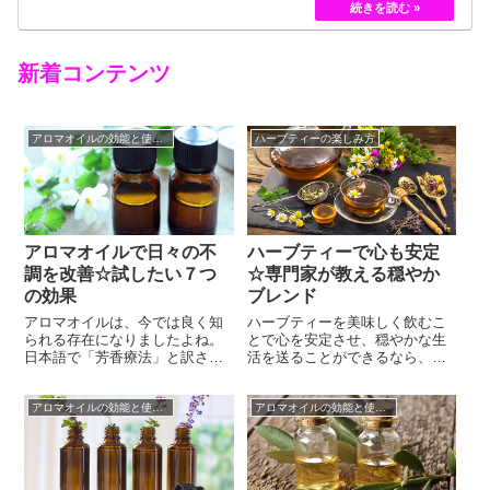
黄色のバラというのは、存在していませんでした。
しかし、フランスの園芸家ジョセフ・ペルネ＝デ…
新着コンテンツ
アロマオイルの効能と使い方
ハーブティーの楽しみ方
アロマオイルで日々の不
ハーブティーで心も安定
調を改善☆試したい７つ
☆専門家が教える穏やか
の効果
ブレンド
アロマオイルは、今では良く知
ハーブティーを美味しく飲むこ
られる存在になりましたよね。
とで心を安定させ、穏やかな生
日本語で「芳香療法」と訳され
活を送ることができるなら、ぜ
るアロマテラピー。この療法で
ひ取り入れたいですよね。ハー
使われているのが、植物のエッ
ブティーには心にも体にも嬉し
アロマオイルの効能と使い方
アロマオイルの効能と使い方
センスを抽出した、天然の精油
い様々な効果があります。更に
＝アロマオイルです。さまざま
いくつかのハーブをブレンドす
な効能をもつ植物のエキスを凝
ることで効果を伸ばすことがで
縮したアロマオイルは、身体や
きるほか、味も調和し、飲みや
心の不調を穏やかに改善してく
すくなるのも魅力！様々な組み