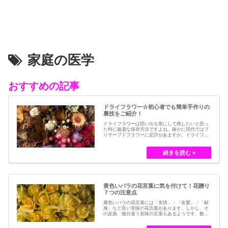
家庭の医学
おすすめの記事
ドライフラワー☆初心者でも簡単手作りの
裏技をご紹介！
ドライフラワーは思い出を形にして残したいと思っ
た時に最適な保存方法ですよね。確かに現代ではブ
リザーブドフラワーに定評があますが、ドライフラ
ワーはその昔から愛されてきたお花の保存方法のひ
とつです。結婚式のブーケなどに使われた花など、
今では押し花のサービスが有名ですが、昔はドライ
フラワーでも保存されてきました。30代以降の…
黄色いバラの花言葉に気を付けて！花贈り
７つの注意点
黄色いバラの花言葉には「友情」・「友愛」・「献
身」など良い意味の花言葉があります。しかし、そ
の反面、随分違う意味の言葉もあるようです。数多
くの種類があるバラですが、十九世紀まではモダン
ローズである「ハイブリット・ティー」の中には、