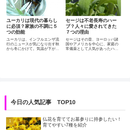
エで、1770年にオーストラリア
では、精油（アロマオイル）の
に上陸した英国の探検家で植物
原料としてギアナで多く産出さ
研究家のジョセフ・バンクス
れていましたが、精油の需要が
が、この木の葉をお茶の代わり
多くなり、ローズウッドが多く
に淹れて飲ん...
自生して...
ユーカリは現代の暮らし
セージは不老長寿のハー
に必須？家族の不調に５
ブ？人々に愛されてきた
つの効能
７つの理由
ユーカリは、インフルエンザ流
セージはその昔、ヨーロッパ諸
行のニュースが気になり出す秋
国やアメリカを中心に、家庭の
から冬にかけて。気温が下がっ
常備薬として人気があったハー
て空気が乾燥し始めると、必ず
ブ。「ホワイトセージ」になる
購買数が増える精油です。おか
とスピリチュアルな意味合いも
あさんたちがユーカリを購入す
あり、炊いて煙を広げること
るため、秋冬の購買数が増える
で、その場の空気を浄化すると
のです。大事なお子様たちのた
も言われています。そんなセー
めに…。ユーカリは、インフル
ジですが、「クラリセージ」に
エンザなどのウィルスに対し
なるとアロマオイル（エッセン
て、特に効果を発揮する（抗ウ
シャルオイル）に多く使われて
ィルス作用）を...
おり、さらに欧...
今日の人気記事 TOP10
仏花を育ててお墓参りに持参したい！
育てやすい7種を紹介