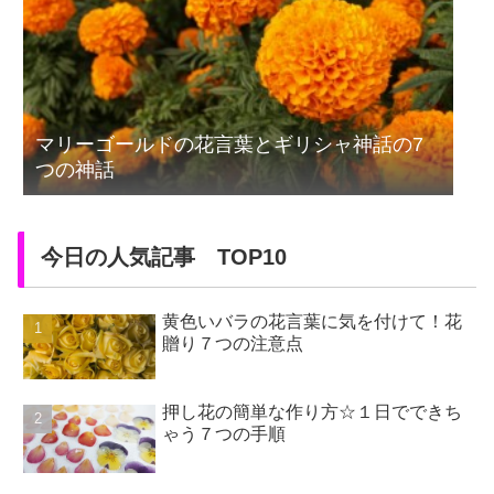
マリーゴールドの花言葉とギリシャ神話の7
つの神話
今日の人気記事 TOP10
黄色いバラの花言葉に気を付けて！花
贈り７つの注意点
押し花の簡単な作り方☆１日でできち
ゃう７つの手順