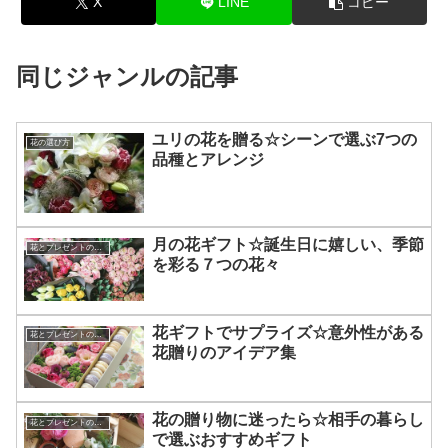
X
LINE
コピー
同じジャンルの記事
ユリの花を贈る☆シーンで選ぶ7つの
花の選び方
品種とアレンジ
月の花ギフト☆誕生日に嬉しい、季節
花とプレゼントの選び方
を彩る７つの花々
花ギフトでサプライズ☆意外性がある
花とプレゼントの選び方
花贈りのアイデア集
花の贈り物に迷ったら☆相手の暮らし
花とプレゼントの選び方
で選ぶおすすめギフト