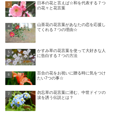
日本の花と言えば☆和を代表する７つ
の花々と花言葉
山茶花の花言葉があなたの恋を応援し
てくれる７つの理由☆
かすみ草の花言葉を使って大好きな人
に告白する７つの方法
百合の花をお祝いに贈る時に気をつけ
たい7つの事☆
勿忘草の花言葉に潜む、中世ドイツの
涙を誘う伝説とは？