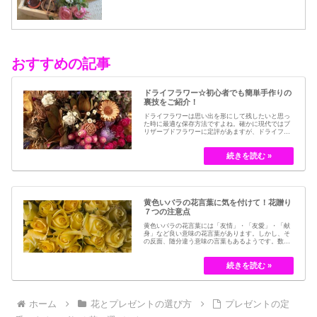
おすすめの記事
ドライフラワー☆初心者でも簡単手作りの
裏技をご紹介！
ドライフラワーは思い出を形にして残したいと思っ
た時に最適な保存方法ですよね。確かに現代ではブ
リザーブドフラワーに定評があますが、ドライフラ
ワーはその昔から愛されてきたお花の保存方法のひ
とつです。結婚式のブーケなどに使われた花など、
今では押し花のサービスが有名ですが、昔はドライ
フラワーでも保存されてきました。30代以降の…
黄色いバラの花言葉に気を付けて！花贈り
７つの注意点
黄色いバラの花言葉には「友情」・「友愛」・「献
身」など良い意味の花言葉があります。しかし、そ
の反面、随分違う意味の言葉もあるようです。数多
くの種類があるバラですが、十九世紀まではモダン
ローズである「ハイブリット・ティー」の中には、
黄色のバラというのは、存在していませんでした。
しかし、フランスの園芸家ジョセフ・ペルネ＝デ…
ホーム
花とプレゼントの選び方
プレゼントの定