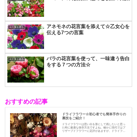
アネモネの花言葉を添えて☆乙女心を
花言葉を贈る
伝える7つの言葉
バラの花言葉を使って、一味違う告白
花言葉を贈る
をする７つの方法☆
おすすめの記事
ドライフラワー☆初心者でも簡単手作りの
裏技をご紹介！
ドライフラワーは思い出を形にして残したいと思っ
た時に最適な保存方法ですよね。確かに現代ではブ
リザーブドフラワーに定評があますが、ドライフラ
ワーはその昔から愛されてきたお花の保存方法のひ