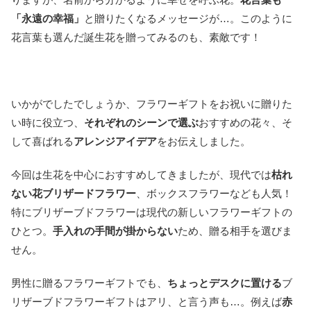
「永遠の幸福」
と贈りたくなるメッセージが…。このように
花言葉も選んだ誕生花を贈ってみるのも、素敵です！
いかがでしたでしょうか、フラワーギフトをお祝いに贈りた
い時に役立つ、
それぞれのシーンで選ぶ
おすすめの花々、そ
して喜ばれる
アレンジアイデア
をお伝えしました。
今回は生花を中心におすすめしてきましたが、現代では
枯れ
ない花ブリザードフラワー
、ボックスフラワーなども人気！
特にブリザーブドフラワーは現代の新しいフラワーギフトの
ひとつ。
手入れの手間が掛からない
ため、贈る相手を選びま
せん。
男性に贈るフラワーギフトでも、
ちょっとデスクに置ける
ブ
リザーブドフラワーギフトはアリ、と言う声も…。例えば
赤