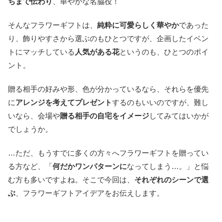
ちまで伝わり
、華やかな名脇役！
そんなフラワーギフトは、
純粋に可愛らしく華やか
であった
り、飾りやすさから選ぶのもひとつですが、企画したイベン
トにマッチしている
人気がある花
というのも、ひとつのポイ
ント。
贈る相手の好みや形、色が分かっているなら、それらを優先
に
アレンジを考えてプレゼント
するのもいいのですが、難し
いなら、会場や
贈る相手の自宅をイメージ
してみてはいかが
でしょうか。
…ただ、もうすでに多くの方々へフラワーギフトを贈ってい
る方など、「
何だかワンパターンに
なってしまう…。」と悩
む方も多いですよね。そこで今回は、
それぞれのシーンで選
ぶ
、フラワーギフトアイデアをお伝えします。