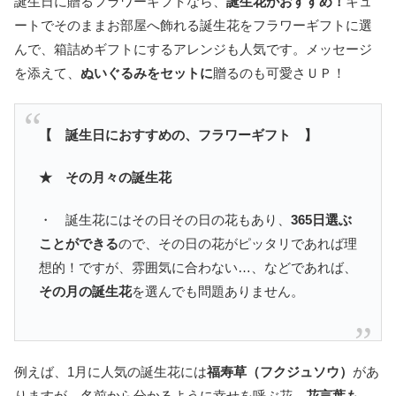
誕生日に贈るフラワーギフトなら、
誕生花がおすすめ！
キュ
ートでそのままお部屋へ飾れる誕生花をフラワーギフトに選
んで、箱詰めギフトにするアレンジも人気です。メッセージ
を添えて、
ぬいぐるみをセットに
贈るのも可愛さＵＰ！
【 誕生日におすすめの、フラワーギフト 】
★ その月々の誕生花
・ 誕生花にはその日その日の花もあり、
365日選ぶ
ことができる
ので、その日の花がピッタリであれば理
想的！ですが、雰囲気に合わない…、などであれば、
その月の誕生花
を選んでも問題ありません。
例えば、1月に人気の誕生花には
福寿草（フクジュソウ）
があ
りますが、名前から分かるように幸せを呼ぶ花。
花言葉も