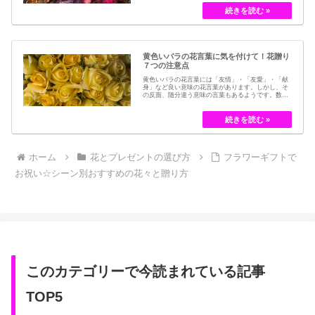
とつです。結婚式のブーケなどに使われた花など、
今では押し花のサービスが有名ですが、昔はドライ
フラワーでも保存されてきました。30代以降の…
黄色いバラの花言葉に気を付けて！花贈り
７つの注意点
黄色いバラの花言葉には「友情」・「友愛」・「献
身」など良い意味の花言葉があります。しかし、そ
の反面、随分違う意味の言葉もあるようです。数多
くの種類があるバラですが、十九世紀まではモダン
ローズである「ハイブリット・ティー」の中には、
黄色のバラというのは、存在していませんでした。
しかし、フランスの園芸家ジョセフ・ペルネ＝デ…
ホーム
花とプレゼントの選び方
フラワーギフトで
お祝い☆シーン別おすすめの花々と贈り方
このカテゴリーで今読まれている記事
TOP5