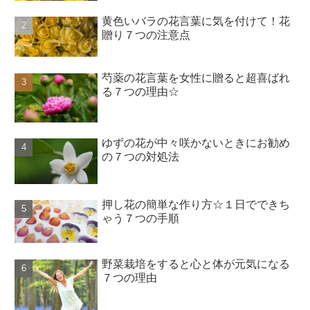
黄色いバラの花言葉に気を付けて！花
贈り７つの注意点
芍薬の花言葉を女性に贈ると超喜ばれ
る７つの理由☆
ゆずの花が中々咲かないときにお勧め
の７つの対処法
押し花の簡単な作り方☆１日でできち
ゃう７つの手順
野菜栽培をすると心と体が元気になる
７つの理由