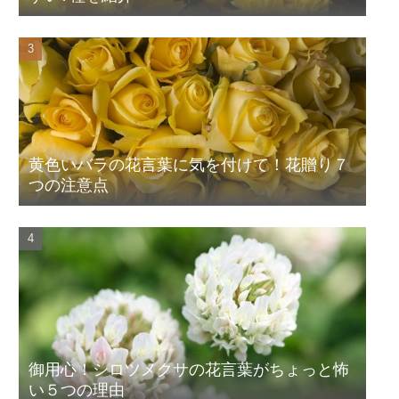
黄色いバラの花言葉に気を付けて！花贈り７
つの注意点
御用心！シロツメクサの花言葉がちょっと怖
い５つの理由