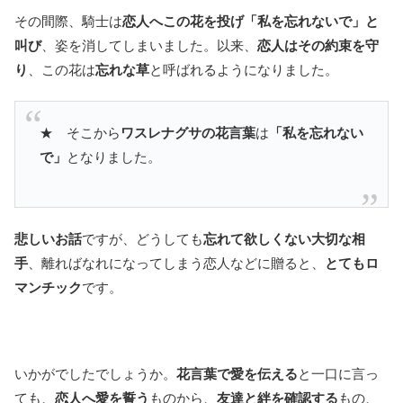
その間際、騎士は
恋人へこの花を投げ「私を忘れないで」と
叫び
、姿を消してしまいました。以来、
恋人はその約束を守
り
、この花は
忘れな草
と呼ばれるようになりました。
★ そこから
ワスレナグサの花言葉
は
「私を忘れない
で」
となりました。
悲しいお話
ですが、どうしても
忘れて欲しくない大切な相
手
、離ればなれになってしまう恋人などに贈ると、
とてもロ
マンチック
です。
いかがでしたでしょうか。
花言葉で愛を伝える
と一口に言っ
ても、
恋人へ愛を誓う
ものから、
友達と絆を確認する
もの、