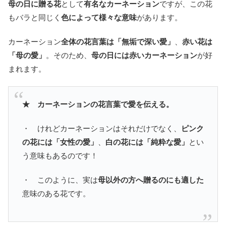
母の日に贈る花
として
有名なカーネーション
ですが、この花
もバラと同じく
色によって様々な意味
があります。
カーネーション
全体の花言葉は「無垢で深い愛」
、
赤い花は
「母の愛」
。そのため、
母の日には赤いカーネーション
が好
まれます。
★ カーネーションの花言葉で愛を伝える。
・ けれどカーネーションはそれだけでなく、
ピンク
の花には「女性の愛」
、
白の花には「純粋な愛」
とい
う意味もあるのです！
・ このように、実は
母以外の方へ贈るのにも適した
意味のある花です。