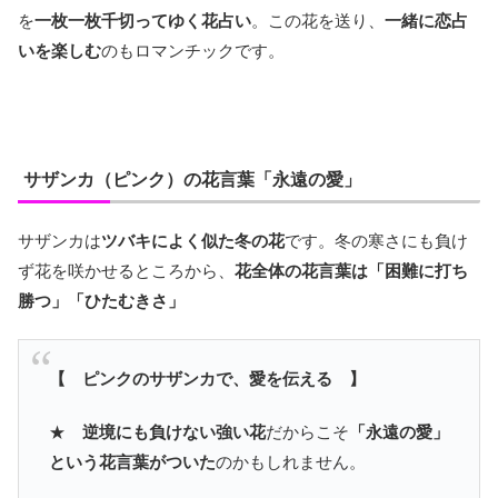
を
一枚一枚千切ってゆく花占い
。この花を送り、
一緒に恋占
いを楽しむ
のもロマンチックです。
サザンカ（ピンク）の花言葉「永遠の愛」
サザンカは
ツバキによく似た冬の花
です。冬の寒さにも負け
ず花を咲かせるところから、
花全体の花言葉は「困難に打ち
勝つ」「ひたむきさ」
【 ピンクのサザンカで、愛を伝える 】
★
逆境にも負けない強い花
だからこそ
「永遠の愛」
という花言葉がついた
のかもしれません。