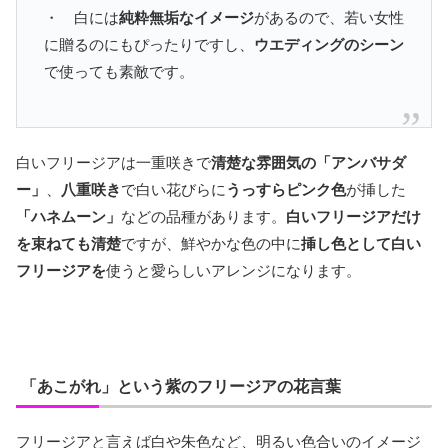
・ 白には
純粋無垢なイメージ
があるので、若い女性
に贈るのにもぴったりですし、
ウエディングのシーン
で使っても素敵です。
白いフリージアは一重咲きで
清楚な雰囲気の「アンバサダ
ー」
、
八重咲き
で白い花びらに
うっすらピンク色
が挿した
「ハネムーン」
などの品種があります。
白いフリージアだけ
を束ねても清楚
ですが、鮮やかな色の中に
挿し色として白い
フリージアを
使うと愛らしいアレンジになります。
「あこがれ」という紫のフリージアの花言葉
フリージアと言えば白や朱色など、明るい色合いのイメージ