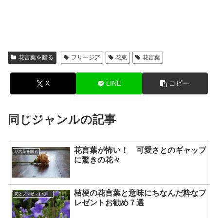
花言葉を贈る
フリージア
花束
花言葉
X
LINE
コピー
同じジャンルの記事
花言葉が怖い！ 可愛さとのギャップ
花言葉を贈る
に驚きの花々
桔梗の花言葉と意味にちなんだ粋なプ
花とプレゼントの選び方
レゼントお勧め７選