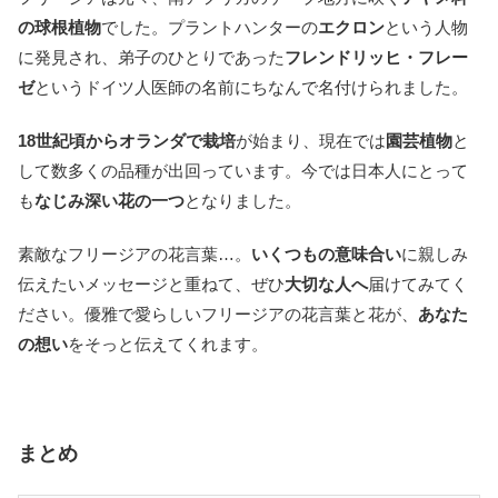
の球根植物
でした。プラントハンターの
エクロン
という人物
に発見され、弟子のひとりであった
フレンドリッヒ・フレー
ゼ
というドイツ人医師の名前にちなんで名付けられました。
18世紀頃からオランダで栽培
が始まり、現在では
園芸植物
と
して数多くの品種が出回っています。今では日本人にとって
も
なじみ深い花の一つ
となりました。
素敵なフリージアの花言葉…。
いくつもの意味合い
に親しみ
伝えたいメッセージと重ねて、ぜひ
大切な人へ
届けてみてく
ださい。優雅で愛らしいフリージアの花言葉と花が、
あなた
の想い
をそっと伝えてくれます。
まとめ