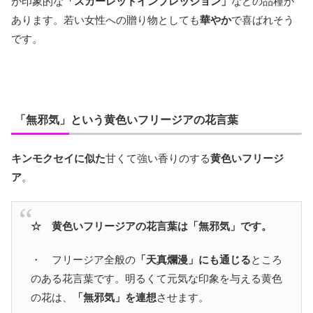
が印象的な
「スカーレットインプレッション」
などの品種が
あります。若い女性への贈り物としても
華やか
で喜ばれそう
です。
「無邪気」という黄色いフリージアの花言葉
キンモクセイに似た
甘くて強い香りのする
黄色いフリージ
ア
。
☆ 黄色いフリージアの花言葉は「無邪気」です。
・ フリージア全般の
「天真爛漫」にも通じる
ところ
のある花言葉です。明るくて元気な印象を与える黄色
の花は、
「無邪気」を連想
させます。