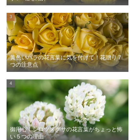
黄色いバラの花言葉に気を付けて！花贈り７
つの注意点
御用心！シロツメクサの花言葉がちょっと怖
い５つの理由