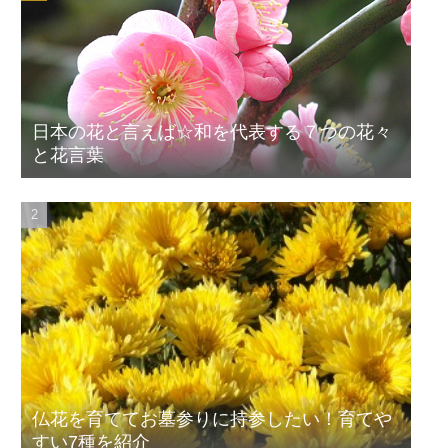
日本の花と言えば☆和を代表する７つの花々
と花言葉
仏花を育ててお墓参りに持参したい！育てや
すい7種を紹介