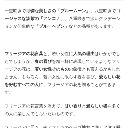
一重咲きで
可憐な美しさの「ブルームーン」
、八重咲きで
ゴ
ージャスな淡紫の「アンコナ」
、八重咲きで淡いグラデーシ
ョンが印象的な
「ブルーヘブン」
などの品種があります。
フリージアの花言葉
と、若い女性に
人気の理由
はいかがでし
たでしょうか。
春の喜び
を精一杯に表現しているようなフリ
ージアの花は、
若い女性そのもの
の象徴とも言えるかもしれ
ません。もちろん、若い女性に限らず春を喜び、
愛らしい花
を好むすべての人
に、フリージアの花を贈ることができま
す。
フリージアの花言葉を添えて、
甘い香り
と
愛らしい姿
を多く
の人に楽しんでもらいたいものです。
フリージアは元々、南アフリカのケープ地方に咲く
アヤメ科