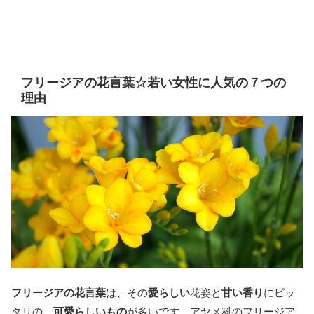
フリージアの花言葉☆若い女性に人気の７つの
理由
フリージアの花言葉
は、その
愛らしい
花姿と
甘い香り
にピッ
タリの、
可愛らしいもの
が多いです。アヤメ科のフリージア