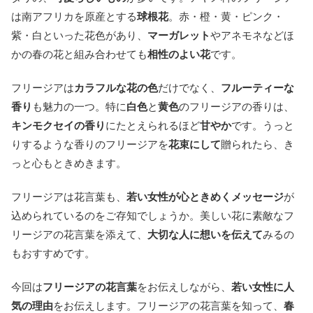
は南アフリカを原産とする
球根花
。赤・橙・黄・ピンク・
紫・白といった花色があり、
マーガレット
やアネモネなどほ
かの春の花と組み合わせても
相性のよい花
です。
フリージアは
カラフルな花の色
だけでなく、
フルーティーな
香り
も魅力の一つ。特に
白色
と
黄色
のフリージアの香りは、
キンモクセイの香り
にたとえられるほど
甘やか
です。うっと
りするような香りのフリージアを
花束にして
贈られたら、き
っと心もときめきます。
フリージアは花言葉も、
若い女性が心ときめくメッセージ
が
込められているのをご存知でしょうか。美しい花に素敵なフ
リージアの花言葉を添えて、
大切な人に想いを伝えて
みるの
もおすすめです。
今回は
フリージアの花言葉
をお伝えしながら、
若い女性に人
気の理由
をお伝えします。フリージアの花言葉を知って、
春