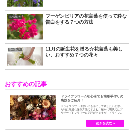
ブーゲンビリアの花言葉を使って粋な
花の選び方
告白をする７つの方法
11月の誕生花を贈る☆花言葉も美し
花の選び方
い、おすすめ７つの花々
おすすめの記事
ドライフラワー☆初心者でも簡単手作りの
裏技をご紹介！
ドライフラワーは思い出を形にして残したいと思っ
た時に最適な保存方法ですよね。確かに現代ではブ
リザーブドフラワーに定評があますが、ドライフラ
ワーはその昔から愛されてきたお花の保存方法のひ
とつです。結婚式のブーケなどに使われた花など、
今では押し花のサービスが有名ですが、昔はドライ
フラワーでも保存されてきました。30代以降の…