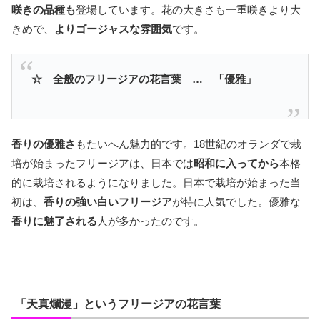
咲きの品種も
登場しています。花の大きさも一重咲きより大
きめで、
よりゴージャスな雰囲気
です。
☆ 全般のフリージアの花言葉 … 「優雅」
香りの優雅さ
もたいへん魅力的です。18世紀のオランダで栽
培が始まったフリージアは、日本では
昭和に入ってから
本格
的に栽培されるようになりました。日本で栽培が始まった当
初は、
香りの強い白いフリージア
が特に人気でした。優雅な
香りに魅了される
人が多かったのです。
「天真爛漫」というフリージアの花言葉