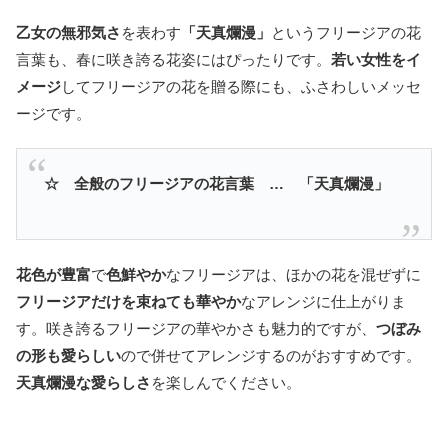
乙女の無邪気さ
を表わす
「天真爛漫」
というフリージアの花
言葉も、春に咲き誇る花姿にはぴったりです。
若い女性をイ
メージ
してフリージアの花を贈る際にも、ふさわしいメッセ
ージです。
☆ 全般のフリージアの花言葉 … 「天真爛漫」
花色が豊富
で
色鮮やか
なフリージアは、ほかの花を混ぜずに
フリージアだけを束ねても華やか
なアレンジに仕上がりま
す。咲き誇るフリージアの華やかさも魅力的ですが、
つぼみ
の形も愛らしい
ので併せてアレンジするのがおすすめです。
天真爛漫な愛らしさ
を楽しんでください。