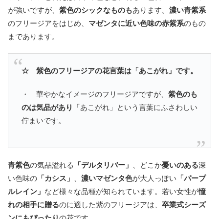
が強いですが、
紫色のシックなものも
あります。
濃い青紫系
のフリージアをはじめ、
マゼンタに近い色味の赤紫系
のもの
まであります。
☆ 紫色のフリージアの花言葉は「あこがれ」です。
・ 華やかなイメージのフリージアですが、
紫色のも
のは気品があり
「あこがれ」という言葉にふさわしい
佇まいです。
青紫色
の気品溢れる
「デルタリバー」
、どこか
憂いのある
深
い色味の
「カシス」
、
濃いマゼンタ色
が大人っぽい
「パープ
ルレイン」
など様々な品種が知られています。若い女性が
憧
れの相手に贈る
のに適した紫のフリージアは、
卒業式シーズ
ンにもぴったり
の花です。