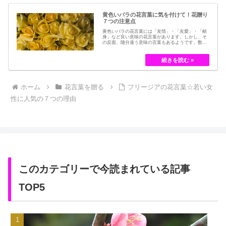
黄色いバラの花言葉に気を付けて！花贈り
７つの注意点
黄色いバラの花言葉には「友情」・「友愛」・「献
身」など良い意味の花言葉があります。しかし、そ
の反面、随分違う意味の言葉もあるようです。数多
くの種類があるバラですが、十九世紀まではモダン
ローズである「ハイブリット・ティー」の中には、
黄色のバラというのは、存在していませんでした。
しかし、フランスの園芸家ジョセフ・ペルネ＝デ…
ホーム
花言葉を贈る
フリージアの花言葉☆若い女
性に人気の７つの理由
このカテゴリーで今読まれている記事
TOP5