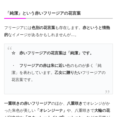
「純潔」という赤いフリージアの花言葉
フリージアには
色別の花言葉
も存在します。
赤というと情熱
的
なイメージがあるかもしれませんが…。
☆ 赤いフリージアの花言葉は「純潔」です。
・
フリージアの赤は朱に近い
色のものが多く「純
潔」を表わしています。
乙女に贈りたい
フリージアの
花言葉です。
一重咲きの赤いフリージア
のほか、
八重咲き
でオレンジがか
った朱色が美しい
「オレンジーナ」
や、八重咲きで
大輪の花