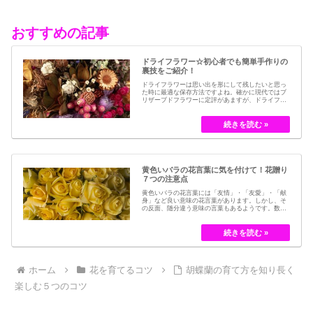
おすすめの記事
ドライフラワー☆初心者でも簡単手作りの
裏技をご紹介！
ドライフラワーは思い出を形にして残したいと思っ
た時に最適な保存方法ですよね。確かに現代ではブ
リザーブドフラワーに定評があますが、ドライフラ
ワーはその昔から愛されてきたお花の保存方法のひ
とつです。結婚式のブーケなどに使われた花など、
今では押し花のサービスが有名ですが、昔はドライ
フラワーでも保存されてきました。30代以降の…
黄色いバラの花言葉に気を付けて！花贈り
７つの注意点
黄色いバラの花言葉には「友情」・「友愛」・「献
身」など良い意味の花言葉があります。しかし、そ
の反面、随分違う意味の言葉もあるようです。数多
くの種類があるバラですが、十九世紀まではモダン
ローズである「ハイブリット・ティー」の中には、
黄色のバラというのは、存在していませんでした。
しかし、フランスの園芸家ジョセフ・ペルネ＝デ…
ホーム
花を育てるコツ
胡蝶蘭の育て方を知り長く
楽しむ５つのコツ