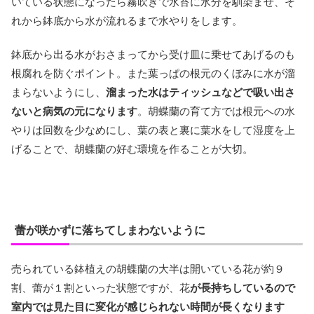
いている状態になったら霧吹きで水苔に水分を馴染ませ、そ
れから鉢底から水が流れるまで水やりをします。
鉢底から出る水がおさまってから受け皿に乗せてあげるのも
根腐れを防ぐポイント。また葉っぱの根元のくぼみに水が溜
まらないようにし、
溜まった水はティッシュなどで吸い出さ
ないと病気の元になります
。胡蝶蘭の育て方では根元への水
やりは回数を少なめにし、葉の表と裏に葉水をして湿度を上
げることで、胡蝶蘭の好む環境を作ることが大切。
蕾が咲かずに落ちてしまわないように
売られている鉢植えの胡蝶蘭の大半は開いている花が約９
割、蕾が１割といった状態ですが、花
が長持ちしているので
室内では見た目に変化が感じられない時間が長くなります