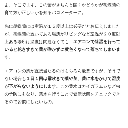
よ
。そこでまず、この蕾がきちんと開くかどうかが胡蝶蘭の
育て方が正しいかを知るバロメーターに。
先に胡蝶蘭には室温が１５度以上は必要だとお伝えしました
が、胡蝶蘭の置いてある場所がリビングなど室温が２０度以
上ある場所は温度は問題なくても、
エアコンで除湿を行って
いると乾きすぎて蕾が咲かずに黄色くなって落ちてしまいま
す
。
エアコンの風が直接当たるのはもちろん最悪ですが、そうで
ない場合も
１日１回は霧吹きで葉や茎、蕾に水をかけて湿度
が下がらないようにします
。この葉水はカイガラムシなど虫
の予防にもなり、葉水を行うことで健康状態をチェックでき
るので習慣にしたいもの。