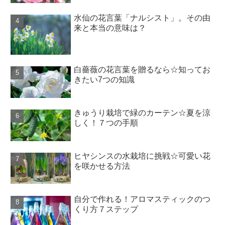
水仙の花言葉「ナルシスト」。その由
来と本当の意味は？
白薔薇の花言葉を贈るなら☆知ってお
きたい7つの知識
きゅうり栽培で緑のカーテン☆夏を涼
しく！７つの手順
ヒヤシンスの水栽培に挑戦☆可愛い花
を咲かせる方法
自分で作れる！アロマスティックのつ
くり方７ステップ