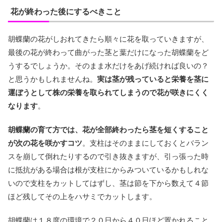
花が終わった後にするべきこと
胡蝶蘭の花がしおれてきたら順々に花を取っていきますが、
最後の花が終わって曲がった茎と葉だけになった胡蝶蘭をど
うするでしょうか。そのまま水だけをあげ続ければ良いの？
と思うかもしれませんね。
実は茎が残っていると栄養を茎に
運ぼうとして株の栄養を取られてしまうので花が咲きにくく
なります
。
胡蝶蘭の育て方では、花が全部終わったら茎を短くすること
が次の花を咲かすコツ
。支柱はそのままにしておくとバラン
スを崩して倒れたりするので引き抜きますが、引っ張った時
に抵抗がある場合は根が支柱にからみついているかもしれな
いので支柱をカットしてはずし、茎は節を下から数えて４節
ほど残してその上をハサミでカットします。
胡蝶蘭は１８度の環境で２０日から４０日ほど置かれること