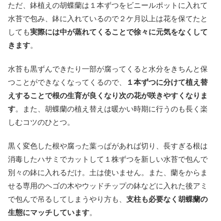
ただ、鉢植えの胡蝶蘭は１本ずつをビニールポットに入れて
水苔で包み、鉢に入れているので２ケ月以上は花を保てたと
しても
実際には中が蒸れてくることで徐々に元気をなくして
きます
。
水苔も黒ずんできたり一部が腐ってくると水分をきちんと保
つことができなくなってくるので、
１本ずつに分けて植え替
えすることで根の生育が良くなり次の花が咲きやすくなりま
す
。また、胡蝶蘭の植え替えは暖かい時期に行うのも長く楽
しむコツのひとつ。
黒く変色した根や腐った葉っぱがあれば切り、長すぎる根は
消毒したハサミでカットして１株ずつを新しい水苔で包んで
別々の鉢に入れるだけ。土は使いません。また、蘭をからま
せる専用のヘゴの木やウッドチップの鉢などに入れた後アミ
で包んで吊るしてしまうやり方も、
支柱も必要なく胡蝶蘭の
生態にマッチしています
。