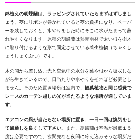
鉢植えの胡蝶蘭は、ラッピングされていたらまずはずしまし
ょう
。茎にリボンが巻かれていると茎の負担になり、ペーパ
ーを残しておくと、水やりをした時にそこに水がたまって蒸
れやすくなります。原種の胡蝶蘭は熱帯雨林で太い根を樹木
に貼り付けるような形で固定させている着生植物（ちゃくし
ょうしょくぶつ）です。
木の間から差し込む光と空気中の水分を葉や根から吸収しな
がら生きているので、日当たりや水やりをそれほど必要とし
ません。そのため置き場所は室内で、
観葉植物と同じ感覚で
レースのカーテン越しの光が当たるような場所が適していま
す
。
エアコンの風が当たらない場所に置き、一日一回は換気をし
て風通しを良くして下さい
。また、胡蝶蘭は室温が最低１５
度は必要ですので、玄関先など夜間に冷え込みそうな場所だ