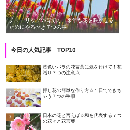
チューリップの育て方、来年も花を咲かせる
ためにやるべき７つの事
今日の人気記事 TOP10
黄色いバラの花言葉に気を付けて！花
贈り７つの注意点
押し花の簡単な作り方☆１日でできち
ゃう７つの手順
日本の花と言えば☆和を代表する７つ
の花々と花言葉