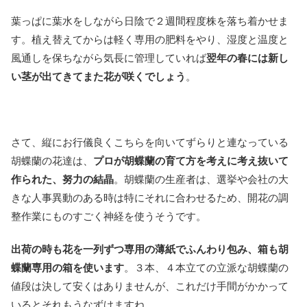
葉っぱに葉水をしながら日陰で２週間程度株を落ち着かせま
す。植え替えてからは軽く専用の肥料をやり、湿度と温度と
風通しを保ちながら気長に管理していれば
翌年の春には新し
い茎が出てきてまた花が咲くでしょう
。
さて、縦にお行儀良くこちらを向いてずらりと連なっている
胡蝶蘭の花達は、
プロが胡蝶蘭の育て方を考えに考え抜いて
作られた、努力の結晶
。胡蝶蘭の生産者は、選挙や会社の大
きな人事異動のある時は特にそれに合わせるため、開花の調
整作業にものすごく神経を使うそうです。
出荷の時も花を一列ずつ専用の薄紙でふんわり包み、箱も胡
蝶蘭専用の箱を使います
。３本、４本立ての立派な胡蝶蘭の
値段は決して安くはありませんが、これだけ手間がかかって
いるとそれもうなずけますね。