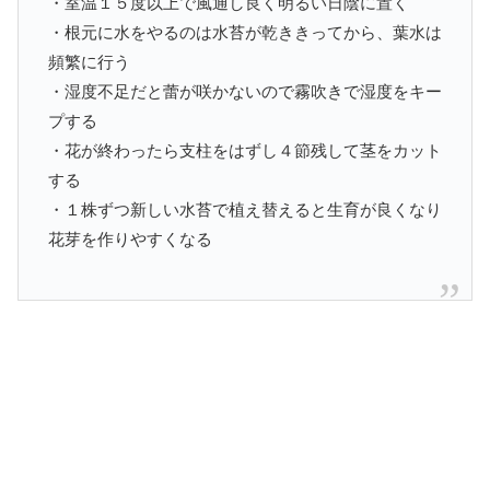
・室温１５度以上で風通し良く明るい日陰に置く
・根元に水をやるのは水苔が乾ききってから、葉水は
頻繁に行う
・湿度不足だと蕾が咲かないので霧吹きで湿度をキー
プする
・花が終わったら支柱をはずし４節残して茎をカット
する
・１株ずつ新しい水苔で植え替えると生育が良くなり
花芽を作りやすくなる