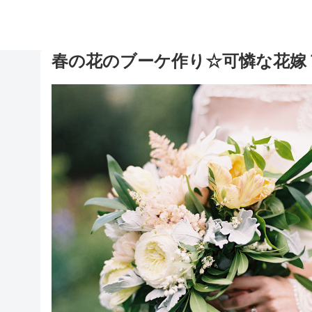
春の花のブーケ作り☆可憐な花嫁