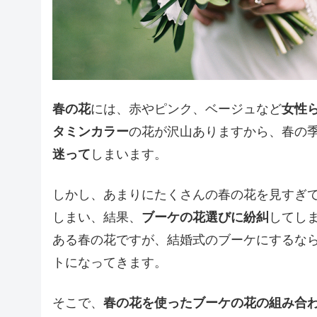
春の花
には、赤やピンク、ベージュなど
女性
タミンカラー
の花が沢山ありますから、春の
迷って
しまいます。
しかし、あまりにたくさんの春の花を見すぎ
しまい、結果、
ブーケの花選びに紛糾
してし
ある春の花ですが、結婚式のブーケにするな
トになってきます。
そこで、
春の花を使ったブーケの花の組み合