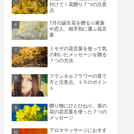
付けて！花贈り７つの注意
点
7月の誕生花を贈る☆家族
や恋人、相手別に選ぶ花言
葉
ミモザの花言葉を使って気
の利いたメッセージを贈る
７つの方法
フランネルフラワーの育て
方と注意点、１０のポイン
ト
贈り物にひとひねり。菜の
花の花言葉を使った７つの
メッセージ
アロママッサージにおすす