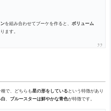
】
ョン
を組み合わせてブーケを作ると、
ボリューム
なります。
一種で、どちらも
星の形をしている
という特徴があり
っ白
、
ブルースターは鮮やかな青色
が特徴です。