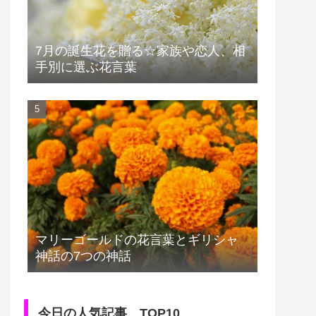
7月の誕生花を贈る☆家族や恋人、相
手別に選ぶ花言葉
マリーゴールドの花言葉とギリシャ
神話の7つの神話
今日の人気記事 TOP10