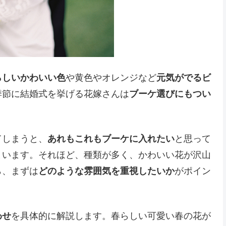
らしいかわいい色
や黄色やオレンジなど
元気がでるビ
季節に結婚式を挙げる花嫁さんは
ブーケ選びにもつい
てしまうと、
あれもこれもブーケに入れたい
と思って
まいます。それほど、種類が多く、かわいい花が沢山
ら、まずは
どのような雰囲気を重視したいか
がポイン
わせ
を具体的に解説します。春らしい可愛い春の花が