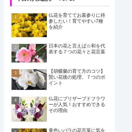
仏花を育ててお墓参りに持
参したい！育てやすい7種
を紹介
日本の花と言えば☆和を代
表する７つの花々と花言葉
【胡蝶蘭の育て方のコツ】
賢い花後の処理、７つのポ
イント
仏花にブリザーブドフラワ
ーが人気！おすすめできる
その理由
黄色いバラの花言葉に気を