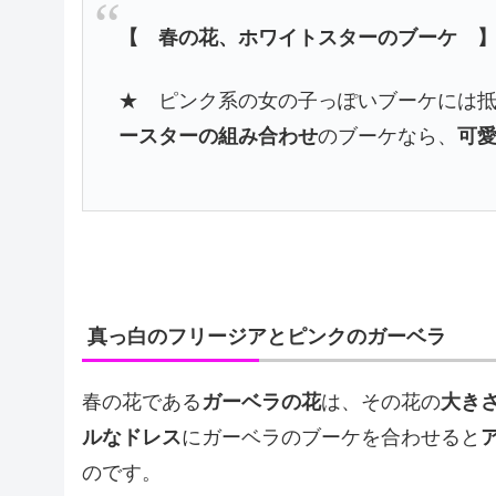
【 春の花、ホワイトスターのブーケ 
★ ピンク系の女の子っぽいブーケには
ースターの組み合わせ
のブーケなら、
可
真っ白のフリージアとピンクのガーベラ
春の花である
ガーベラの花
は、その花の
大き
ルなドレス
にガーベラのブーケを合わせると
のです。