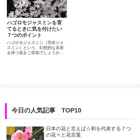
ります。ハゴロモジャスミンは
ら。生育旺盛なハゴロモジャス
茎の先に１㎝ほどの淡い紅色を
ミンはあれ...
帯びた白い小花が30～40花ほど
まとまって、株を埋め尽くすよ
うにして咲...
ハゴロモジャスミンを育
てるときに気を付けたい
７つのポイント
ハゴロモジャスミン（羽衣ジャ
スミン）という、幻想的な名前
を持つ花をご存知でしょうか。
見た目は素朴で、真っ白な可憐
な５枚の花びらを持つ小さな花
です。薄いピンクや白い花から
は、ジャスミン独特の甘い芳香
を放ちます。この花の名前にも
なっている「羽衣」というの
は、天人が着る、鳥の羽で作っ
た薄い衣のこと。または、鳥や
虫の羽のことを...
今日の人気記事 TOP10
日本の花と言えば☆和を代表する７つ
の花々と花言葉