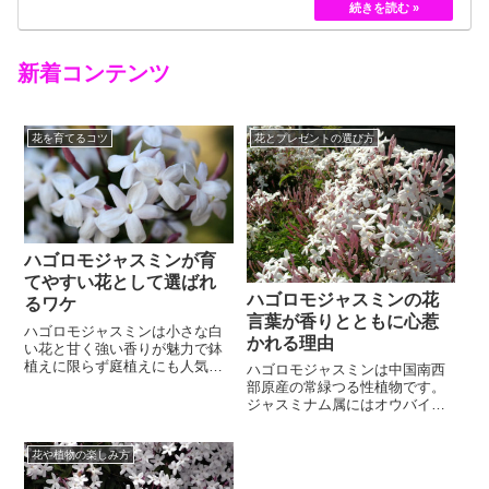
黄色のバラというのは、存在していませんでした。
しかし、フランスの園芸家ジョセフ・ペルネ＝デ…
新着コンテンツ
花を育てるコツ
花とプレゼントの選び方
ハゴロモジャスミンが育
てやすい花として選ばれ
ハゴロモジャスミンの花
るワケ
言葉が香りとともに心惹
ハゴロモジャスミンは小さな白
かれる理由
い花と甘く強い香りが魅力で鉢
植えに限らず庭植えにも人気の
ハゴロモジャスミンは中国南西
花ですよね。4月頃になったら甘
部原産の常緑つる性植物です。
いジャスミンの香りを感じさせ
ジャスミナム属にはオウバイや
る家が何軒もあるのではないで
ソケイなど多くの種類が含まれ
しょうか。それはハゴロモジャ
ますが、普通、ジャスミンとい
スミンがただ良い匂いをさせる
花や植物の楽しみ方
えばハゴロモジャスミンのこ
ために植えられているのではな
と。３月２４日の誕生花でもあ
く、育てやすい植物でもあるか