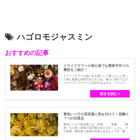
ハゴロモジャスミン
おすすめの記事
ドライフラワー☆初心者でも簡単手作りの
裏技をご紹介！
ドライフラワーは思い出を形にして残したいと思っ
た時に最適な保存方法ですよね。確かに現代ではブ
リザーブドフラワーに定評があますが、ドライフラ
ワーはその昔から愛されてきたお花の保存方法のひ
とつです。結婚式のブーケなどに使われた花など、
今では押し花のサービスが有名ですが、昔はドライ
フラワーでも保存されてきました。30代以降の…
黄色いバラの花言葉に気を付けて！花贈り
７つの注意点
黄色いバラの花言葉には「友情」・「友愛」・「献
身」など良い意味の花言葉があります。しかし、そ
の反面、随分違う意味の言葉もあるようです。数多
くの種類があるバラですが、十九世紀まではモダン
ローズである「ハイブリット・ティー」の中には、