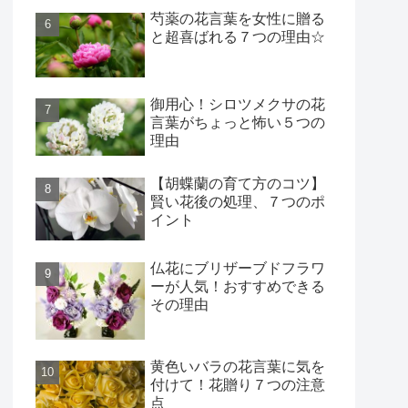
芍薬の花言葉を女性に贈る
と超喜ばれる７つの理由☆
御用心！シロツメクサの花
言葉がちょっと怖い５つの
理由
【胡蝶蘭の育て方のコツ】
賢い花後の処理、７つのポ
イント
仏花にブリザーブドフラワ
ーが人気！おすすめできる
その理由
黄色いバラの花言葉に気を
付けて！花贈り７つの注意
点