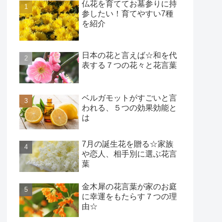
仏花を育ててお墓参りに持
参したい！育てやすい7種
を紹介
日本の花と言えば☆和を代
表する７つの花々と花言葉
ベルガモットがすごいと言
われる、５つの効果効能と
は
7月の誕生花を贈る☆家族
や恋人、相手別に選ぶ花言
葉
金木犀の花言葉が家のお庭
に幸運をもたらす７つの理
由☆