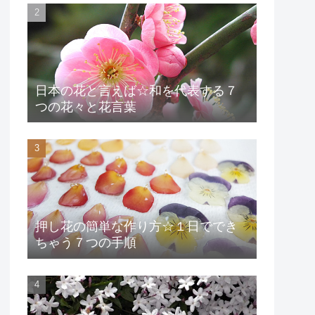
日本の花と言えば☆和を代表する７
つの花々と花言葉
押し花の簡単な作り方☆１日ででき
ちゃう７つの手順