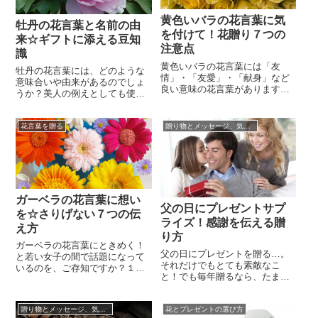
いてくれるお父さん。真心を込
本当に喜んでくれるのか、少し
めて前々から、本当...
黄色いバラの花言葉に気
不安に想う人々が...
牡丹の花言葉と名前の由
を付けて！花贈り７つの
来☆ギフトに添える豆知
注意点
識
黄色いバラの花言葉には「友
牡丹の花言葉には、どのような
情」・「友愛」・「献身」など
意味合いや由来があるのでしょ
良い意味の花言葉があります。
うか？美人の例えとしても使わ
しかし、その反面、随分違う意
れる牡丹の花言葉、贈り物に添
味の言葉もあるようです。数多
えると喜ばれます。古来より
くの種類があるバラですが、十
花言葉を贈る
贈り物とメッセージ、気持ちの伝え方☆
「花の王様」とも呼ばれ、その
九世紀まではモダンローズであ
美しさと風格で人の心を魅了し
る「ハイブリット・ティー」の
てきたのが牡丹の花。絹のよう
中には、黄色のバラというの
に薄い花びらが幾重にも重なっ
は、存在していませんでした。
た大きな花は、まさに百花の王
しかし、フランスの園芸家ジョ
にふさわしいたたずまいです。
セフ・ペルネ＝デ...
牡丹が中国から...
ガーベラの花言葉に想い
父の日にプレゼントサプ
を☆さりげない７つの伝
ライズ！感謝を伝える贈
え方
り方
ガーベラの花言葉にときめく！
父の日にプレゼントを贈る…。
と若い女子の間で話題になって
それだけでもとても素敵なこ
いるのを、ご存知ですか？１１
と！でも毎年贈るなら、たまに
月の誕生花のガーベラは、秋冬
はお父さんをあっと言わせる、
の誕生花には珍しく若い女性の
楽しいサプライズを仕掛けてみ
恋心を上手に表現しています。
贈り物とメッセージ、気持ちの伝え方☆
花とプレゼントの選び方
てはいかがですか？もちろんた
ガーベラといえば、フラワーア