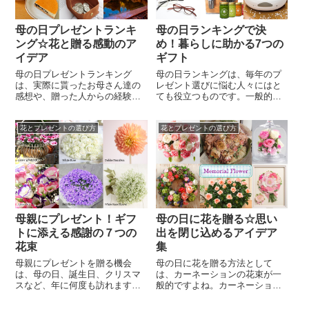
プレゼントランキ...
プから...
母の日プレゼントランキ
母の日ランキングで決
ング☆花と贈る感動のア
め！暮らしに助かる7つの
イデア
ギフト
母の日プレゼントランキング
母の日ランキングは、毎年のプ
は、実際に貰ったお母さん達の
レゼント選びに悩む人々にはと
感想や、贈った人からの経験談
ても役立つものです。一般的に
もチェックできて便利です。母
はカーネーションなどのフラワ
の日プレゼントを選ぶのは毎年
ーギフトや、ストールやバッグ
花とプレゼントの選び方
花とプレゼントの選び方
のことなので、迷ってしまいま
などのファッション小物…。そ
す。そこで参考にしたいのが、
の他、お取り寄せスイーツなど
母の日プレゼントランキング。
が人気です。一方で貰って嬉し
定番の母の日プレゼントもラン
い母の日ランキングを参考にす
キングにある一方で、最近のト
ると、実は「暮らしに助かるギ
レンドの品まで掲載され、贈り
フト」と言うキーワードが上が
物のヒントが詰...
ってきます。...
母親にプレゼント！ギフ
母の日に花を贈る☆思い
トに添える感謝の７つの
出を閉じ込めるアイデア
花束
集
母親にプレゼントを贈る機会
母の日に花を贈る方法として
は、母の日、誕生日、クリスマ
は、カーネーションの花束が一
スなど、年に何度も訪れます。
般的ですよね。カーネーション
「日頃は照れくさくて母親にプ
の花束だけでは、数日経過する
レゼントをあげない。」という
と花が枯れてしまうため、花と