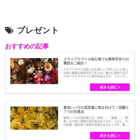
プレゼント
おすすめの記事
ドライフラワー☆初心者でも簡単手作りの
裏技をご紹介！
ドライフラワーは思い出を形にして残したいと思っ
た時に最適な保存方法ですよね。確かに現代ではブ
リザーブドフラワーに定評があますが、ドライフラ
ワーはその昔から愛されてきたお花の保存方法のひ
とつです。結婚式のブーケなどに使われた花など、
今では押し花のサービスが有名ですが、昔はドライ
フラワーでも保存されてきました。30代以降の…
黄色いバラの花言葉に気を付けて！花贈り
７つの注意点
黄色いバラの花言葉には「友情」・「友愛」・「献
身」など良い意味の花言葉があります。しかし、そ
の反面、随分違う意味の言葉もあるようです。数多
くの種類があるバラですが、十九世紀まではモダン
ローズである「ハイブリット・ティー」の中には、
黄色のバラというのは、存在していませんでした。
しかし、フランスの園芸家ジョセフ・ペルネ＝デ…