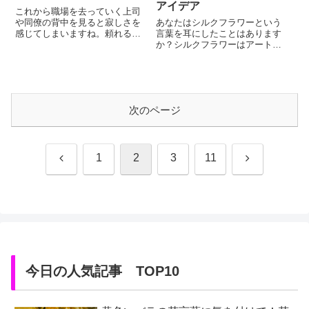
アイデア
これから職場を去っていく上司
や同僚の背中を見ると寂しさを
あなたはシルクフラワーという
感じてしまいますね。頼れるリ
言葉を耳にしたことはあります
ーダーシップで会社を引っ張っ
か？シルクフラワーはアートフ
てくれた憧れの上司、苦しい時
ラワー、造花とも呼ばれていま
もお互い切磋琢磨して頑張って
す。「造花」のイメージが強い
きた同僚がいなくなるという現
人々も多いのですが、現代のシ
実から、目を逸らしてしまいそ
ルクフラワーは驚くほど美し
うになってしまいます。でも、
い、生花のような姿をしていま
次のページ
退職をする人も新たなステップ
す。職場で、家庭で、ほんのち
に進むために現在の職場を離れ
ょっと花の彩りを添えるだけで
ていきます。...
空間が一気に華やかになり、気
持ちも豊かにな...
前
次
1
2
3
11
へ
へ
今日の人気記事 TOP10