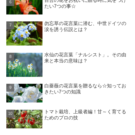
百合の花をお祝いに贈る時に気をつけ
たい7つの事☆
勿忘草の花言葉に潜む、中世ドイツの
涙を誘う伝説とは？
水仙の花言葉「ナルシスト」。その由
来と本当の意味は？
白薔薇の花言葉を贈るなら☆知ってお
きたい7つの知識
トマト栽培、上級者編！甘～く育てる
ためのプロの技