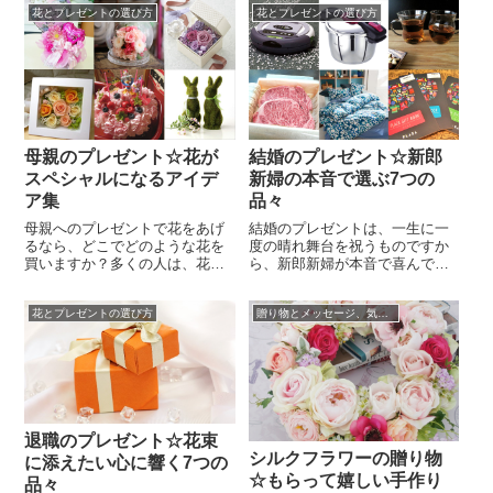
花とプレゼントの選び方
花とプレゼントの選び方
人も、照れくさいならば特別な
一緒にお母さんが欲しがってい
日の力を借り、感謝の気持ちを
るものや、好きな食事を一緒に
込めて、とっておきのプレゼン
プレゼントするという人が多い
トを贈ってみてはいかがでしょ
のではないでしょうか。しか
うか。母親にプレゼントを贈る
し、母の日の花を贈ったときの
なら、当人が欲しい物をあげる
姿のままずっと残すことができ
のが一番ですか...
るなら、こんなに...
母親のプレゼント☆花が
結婚のプレゼント☆新郎
スペシャルになるアイデ
新婦の本音で選ぶ7つの
ア集
品々
母親へのプレゼントで花をあげ
結婚のプレゼントは、一生に一
るなら、どこでどのような花を
度の晴れ舞台を祝うものですか
買いますか？多くの人は、花屋
ら、新郎新婦が本音で喜んでく
さんで花束や花の鉢植えを買う
れる品を選びたいものです。新
のではないでしょうか。確か
郎新婦の友人など年齢の近い関
花とプレゼントの選び方
贈り物とメッセージ、気持ちの伝え方☆
に、花のプレゼントはどのよう
係の人ならば、好みの品や流行
な形であれ嬉しいものです。し
の品を見つけやすいもの。しか
かし、誕生日や母の日など、母
し、歳の離れた方や遠方の方に
親にプレゼントを贈る時には、
とっては、新郎新婦の好みがわ
ちょっとした工夫をしてサプラ
かりにくく、「結婚のプレゼン
イズ的に母親を喜ばせたいです
ト選びに苦労してしまう。」と
よね。そんな時...
悩む人々も少...
退職のプレゼント☆花束
シルクフラワーの贈り物
に添えたい心に響く7つの
☆もらって嬉しい手作り
品々