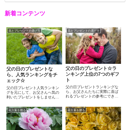
新着コンテンツ
花とプレゼントの選び方
花とプレゼントの選び方
父の日のプレゼント☆ラ
父の日のプレゼントな
ンキング上位の7つのギフ
ら、人気ランキングをチ
ト
ェック☆
父の日プレゼントランキングな
父の日プレゼント人気ランキン
ら、お父さんたちに実際に喜ば
グを元にして、お父さんへ気の
れるプレゼントの参考にできま
利いたプレゼントをしません
す。母の日はみんなプレゼント
か？せっかく贈るのですから、
選びから真剣に悩むものです
「心が嬉しい。」だけではな
が、父の日というと忘れてしま
花言葉を贈る
花言葉を贈る
く、心から喜んで欲しいもので
いがちな人も、案外多いので
す。父の日に安定して人気があ
す。そしてそれは、お父さんの
る定番の花はバラです。「で
誕生日でも同じこと。けれど
も、お父さんにバラ?」という人
も、毎日一生懸命家族の為に働
も多いはず。男性のお父さんが