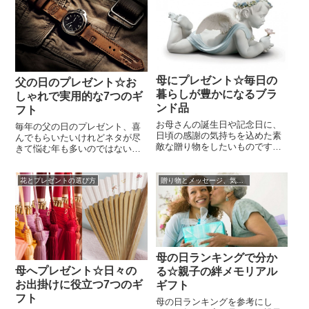
だ「びっくりさせる」だけでは
レンジメントや切り花として、
なく、準備も楽しく贈って楽し
あなたの身近でもよく見かけま
い父の日のプレゼントのサプラ
す。見た目もキュートで女の子
イズの計画があれば、用意する
に大人気！！ プレゼントには
側としても当日が待ち遠しくな
最適なお花で...
ります。さらに...
母にプレゼント☆毎日の
父の日のプレゼント☆お
暮らしが豊かになるブラ
しゃれで実用的な7つのギ
ンド品
フト
お母さんの誕生日や記念日に、
毎年の父の日のプレゼント、喜
日頃の感謝の気持ちを込めた素
んでもらいたいけれどネタが尽
敵な贈り物をしたいものですよ
きて悩む年も多いのではないで
ね。とは言っても、お母さん世
しょうか。確かに毎年のプレゼ
代は難しいもの。母へのプレゼ
ントは考えどころでもありま
ント、どんなものを贈ったら喜
花とプレゼントの選び方
贈り物とメッセージ、気持ちの伝え方☆
す。「毎年同じように、定番の
ばれるのか、迷ってしまうこと
好きなお酒やグルメギフトなど
も多いです。母の日などにお花
を贈っている！」と言う方も多
を贈ることはあるけれど、それ
いです。もちろんそれも素敵な
以外の母へのプレゼントはどの
プレゼントです。けれども時に
ようなものが人気なのでしょう
は、「今年の父の日はひと味違
か。母へのプ...
った、おしゃれ...
母の日ランキングで分か
母へプレゼント☆日々の
る☆親子の絆メモリアル
お出掛けに役立つ7つのギ
ギフト
フト
母の日ランキングを参考にし