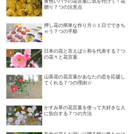
黄色いバラの花言葉に気を付けて！花
贈り７つの注意点
押し花の簡単な作り方☆１日でできち
ゃう７つの手順
日本の花と言えば☆和を代表する７つ
の花々と花言葉
山茶花の花言葉があなたの恋を応援し
てくれる７つの理由☆
かすみ草の花言葉を使って大好きな人
に告白する７つの方法