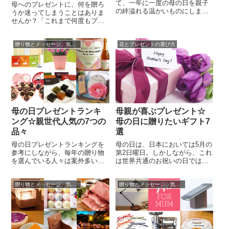
て、一年に一度の母の日を親子
母へのプレゼントに、何を贈ろ
の絆溢れる温かいものにしませ
うか迷ってしまうことはありま
んか？毎年ある母の日、お花や
せんか？「これまで何度もプレ
お酒など定番にして贈る人も多
ゼントを贈ってきたし、今度は
いですが、「今年はどんな贈り
何を贈ればいいかわからな
物をしようか。」と悩む時もあ
贈り物とメッセージ、気持ちの伝え方☆
花とプレゼントの選び方
い！」という場合も、あるかも
ります。そこで何を贈ろうかと
しれません。母へのプレゼント
悩む時には、母の日ランキング
に困ったら、日々の暮らしに役
がおすすめです。母の日ランキ
に立つ、ちょっと素敵なものを
ングを見ると毎年の贈り物人気
選んでみては、いかがでしょう
の傾向が見えて...
か。お母さんに限らず、いくつ
あっても困らない...
母の日プレゼントランキ
母親が喜ぶプレゼント☆
ング☆親世代人気の7つの
母の日に贈りたいギフト7
品々
選
母の日プレゼントランキングを
母の日は、日本においては5月の
参考にしながら、毎年の贈り物
第2日曜日。しかしながら、これ
を選んでいる人々は案外多いで
は世界共通のお祝いの日ではな
す。いつもお世話になっている
く、実は世界では、様々な日に
お母さんに、感謝の気持ちを伝
設定されています。日本の母の
贈り物とメッセージ、気持ちの伝え方☆
贈り物とメッセージ、気持ちの伝え方☆
える大切な日。きっと「その気
日はアメリカの習慣に基づくも
持ちが嬉しい！」と何でも喜ん
ので、1949年頃からこの日を母
でくれるかもしれませんが、
の日とするようになったので
「本当に役立つものを贈りた
す。この日に合わせて多くの店
い！」と考える人々もおおいは
舗で、母親が喜ぶプレゼントが
ず。そこで役立つのが、母の日
展開されます。フラワーショッ