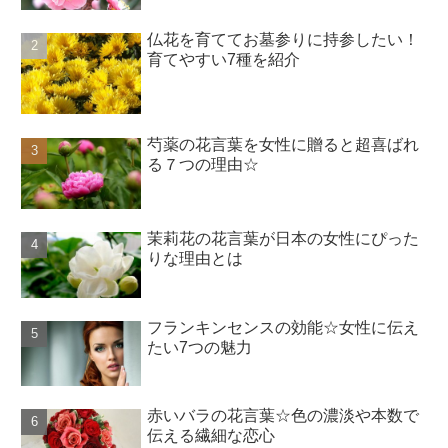
仏花を育ててお墓参りに持参したい！
育てやすい7種を紹介
芍薬の花言葉を女性に贈ると超喜ばれ
る７つの理由☆
茉莉花の花言葉が日本の女性にぴった
りな理由とは
フランキンセンスの効能☆女性に伝え
たい7つの魅力
赤いバラの花言葉☆色の濃淡や本数で
伝える繊細な恋心