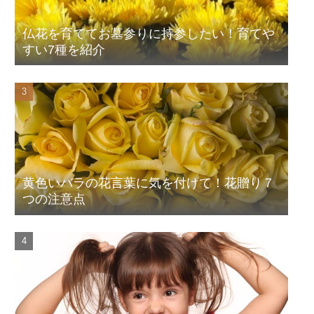
仏花を育ててお墓参りに持参したい！育てや
すい7種を紹介
黄色いバラの花言葉に気を付けて！花贈り７
つの注意点