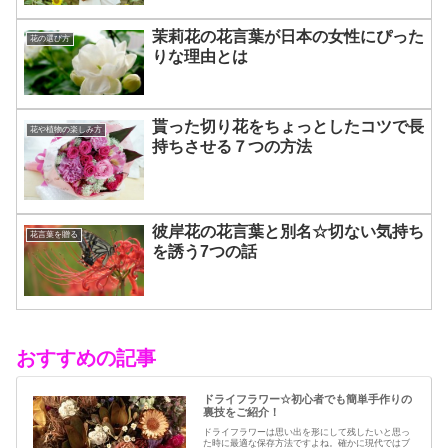
茉莉花の花言葉が日本の女性にぴった
花の選び方
りな理由とは
貰った切り花をちょっとしたコツで長
花や植物の楽しみ方
持ちさせる７つの方法
彼岸花の花言葉と別名☆切ない気持ち
花言葉を贈る
を誘う7つの話
おすすめの記事
ドライフラワー☆初心者でも簡単手作りの
裏技をご紹介！
ドライフラワーは思い出を形にして残したいと思っ
た時に最適な保存方法ですよね。確かに現代ではブ