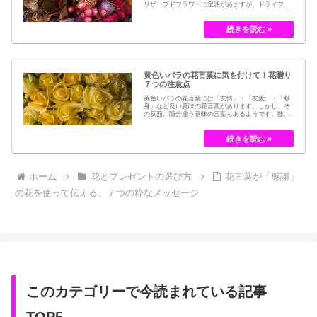
リザーブドフラワーに定評があますが、ドライフラ
ワーはその昔から愛されてきたお花の保存方法のひ
とつです。結婚式のブーケなどに使われた花など、
今では押し花のサービスが有名ですが、昔はドライ
フラワーでも保存されてきました。30代以降の…
黄色いバラの花言葉に気を付けて！花贈り
７つの注意点
黄色いバラの花言葉には「友情」・「友愛」・「献
身」など良い意味の花言葉があります。しかし、そ
の反面、随分違う意味の言葉もあるようです。数多
くの種類があるバラですが、十九世紀まではモダン
ローズである「ハイブリット・ティー」の中には、
黄色のバラというのは、存在していませんでした。
しかし、フランスの園芸家ジョセフ・ペルネ＝デ…
ホーム
花とプレゼントの選び方
花言葉が「感謝」
の花を使って伝える、７つの粋なメッセージ
このカテゴリーで今読まれている記事
TOP5