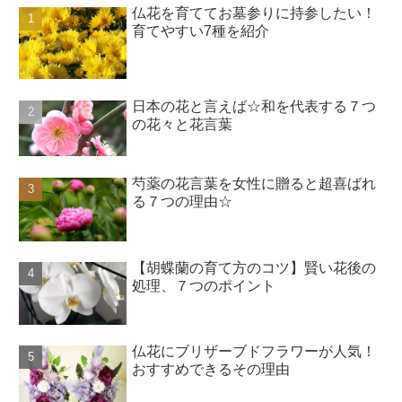
仏花を育ててお墓参りに持参したい！
育てやすい7種を紹介
日本の花と言えば☆和を代表する７つ
の花々と花言葉
芍薬の花言葉を女性に贈ると超喜ばれ
る７つの理由☆
【胡蝶蘭の育て方のコツ】賢い花後の
処理、７つのポイント
仏花にブリザーブドフラワーが人気！
おすすめできるその理由