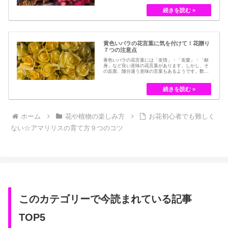
とつです。結婚式のブーケなどに使われた花など、
今では押し花のサービスが有名ですが、昔はドライ
フラワーでも保存されてきました。30代以降の…
黄色いバラの花言葉に気を付けて！花贈り
７つの注意点
黄色いバラの花言葉には「友情」・「友愛」・「献
身」など良い意味の花言葉があります。しかし、そ
の反面、随分違う意味の言葉もあるようです。数多
くの種類があるバラですが、十九世紀まではモダン
ローズである「ハイブリット・ティー」の中には、
黄色のバラというのは、存在していませんでした。
しかし、フランスの園芸家ジョセフ・ペルネ＝デ…
ホーム
花や植物の楽しみ方
お花初心者でも難しく
ない☆アマリリスの育て方９つのコツ
このカテゴリーで今読まれている記事
TOP5