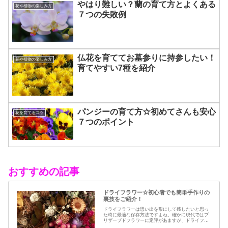
やはり難しい？蘭の育て方とよくある
花や植物の楽しみ方
７つの失敗例
仏花を育ててお墓参りに持参したい！
花や植物の楽しみ方
育てやすい7種を紹介
パンジーの育て方☆初めてさんも安心
花を育てるコツ
７つのポイント
おすすめの記事
ドライフラワー☆初心者でも簡単手作りの
裏技をご紹介！
ドライフラワーは思い出を形にして残したいと思っ
た時に最適な保存方法ですよね。確かに現代ではブ
リザーブドフラワーに定評があますが、ドライフラ
ワーはその昔から愛されてきたお花の保存方法のひ