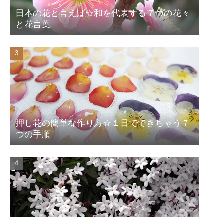
日本の花と言えば☆和を代表する７つの花々
と花言葉
押し花の簡単な作り方☆１日でできちゃう７
つの手順