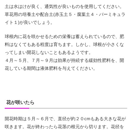
土は水はけが良く、通気性が良いものを使用してください。
草花用の培養土や配合土(赤玉土５・腐葉土４・バーミキュラ
イト１)が良いでしょう。
球根内に花を咲かせるための栄養は蓄えられているので、肥
料はなくてもある程度は育ちます。しかし、球根が小さくな
ってしまい開花しないこともあるようです。
４月～５月、７月～９月は効果が持続する緩効性肥料を、開
花している期間は液体肥料を与えてください。
花が咲いたら
開花時期は５月～６月で、直径が約２０cmもある大きな花が
咲きます。花が終わったら花茎の根元から切ります。花径を