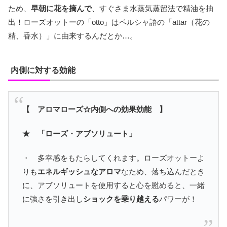
ため、
早朝に花を摘んで
、すぐさま水蒸気蒸留法で精油を抽
出！ローズオットーの「otto」はペルシャ語の「attar（花の
精、香水）」に由来するんだとか…。
内側に対する効能
【 アロマローズ☆内側への効果効能 】
★ 「ローズ・アブソリュート」
・ 多幸感をもたらしてくれます。ローズオットーよ
りも
エネルギッシュなアロマ
なため、落ち込んだとき
に、アブソリュートを使用すると心を慰めると、一緒
に強さを引き出し
ショックを乗り越える
パワーが！