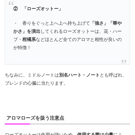
② 「ローズオットー」
・ 香りをぐっと上へ上へ持ち上げて
「強さ」「華や
かさ」を演出
してくれるローズオットーは、花・ハー
ブ・
柑橘系
などほとんど全てのアロマと相性が良いの
が特徴！
ちなみに、ミドルノートは
別名ハート・ノート
とも呼ばれ、
ブレンドの心臓に当たります。
アロマローズを扱う注意点
ローズオットーは作用が強いため、
使用する際は少量
に！