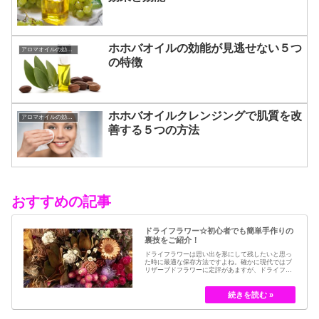
ホホバオイルの効能が見逃せない５つ
アロマオイルの効能と使い方
の特徴
ホホバオイルクレンジングで肌質を改
アロマオイルの効能と使い方
善する５つの方法
おすすめの記事
ドライフラワー☆初心者でも簡単手作りの
裏技をご紹介！
ドライフラワーは思い出を形にして残したいと思っ
た時に最適な保存方法ですよね。確かに現代ではブ
リザーブドフラワーに定評があますが、ドライフラ
ワーはその昔から愛されてきたお花の保存方法のひ
とつです。結婚式のブーケなどに使われた花など、
今では押し花のサービスが有名ですが、昔はドライ
フラワーでも保存されてきました。30代以降の…