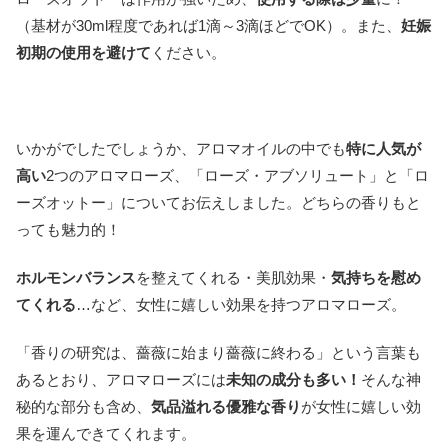
（基材が30ml程度であれば1滴～3滴ほどでOK）。また、
妊娠
初期の使用を避けて
ください。
いかがでしたでしょうか、アロマオイルの中でも
特に人気が
高い
2つのアロマローズ、「ローズ・アブソリュート」と「ロ
ーズオットー」についてお伝えしました。どちらの香りもと
っても魅力的！
ホルモンバランス
を整えてくれる・美肌効果・
気持ちを慰め
てくれる
…など、女性に嬉しい効果を持つアロマローズ。
「香りの研究は、薔薇に始まり薔薇に終わる」という言葉も
あるとおり、アロマローズには
未知の成分も多い！
そんな神
秘的な部分も含め、
気品溢れる優雅な香り
が女性に嬉しい効
果を運んできてくれます。