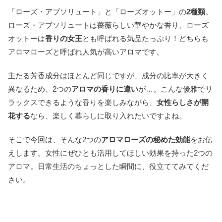
「ローズ・アブソリュート」と「ローズオットー」の
2種類
。
ローズ・アブソリュートは薔薇らしい華やかな香り、ローズ
オットーは
香りの女王
とも呼ばれる気品たっぷり！どちらも
アロマローズと呼ばれ人気が高いアロマです。
主たる芳香成分はほとんど同じですが、成分の比率が大きく
異なるため、2つの
アロマの香りに違い
が…。こんな優雅でリ
ラックスできるような香りを楽しみながら、
女性らしさが開
花する
なら、楽しく暮らしに取り入れたいですよね。
そこで今回は、そんな2つの
アロマローズの秘めた効能
をお伝
えします。女性にぜひとも活用してほしい効果を持った2つの
アロマ。日常生活のちょっとした瞬間に、役立ててみてくだ
さい。