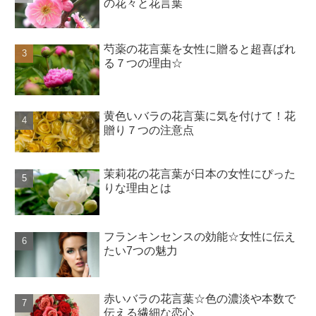
の花々と花言葉
芍薬の花言葉を女性に贈ると超喜ばれ
る７つの理由☆
黄色いバラの花言葉に気を付けて！花
贈り７つの注意点
茉莉花の花言葉が日本の女性にぴった
りな理由とは
フランキンセンスの効能☆女性に伝え
たい7つの魅力
赤いバラの花言葉☆色の濃淡や本数で
伝える繊細な恋心