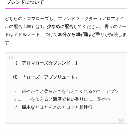
ブレンドについて
どちらのアロマローズも、ブレンドファクター（アロマオイ
ルの配合比率）は1。
少なめに配合
してください。香りのノー
トはミドルノート。つけて
30分から2時間ほど
香りが持続しま
す。
【 アロマローズ☆ブレンド 】
① 「ローズ・アブソリュート」
・ 細やかさと柔らかさを与えてくれるので、アブソ
リュートを加えると
濃厚で甘い香り
に…。花やハー
ブ、
樹木
などほとんどのアロマと相性◎。