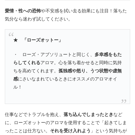
愛情・性への恐怖
や不安感を拭い去る効果にも注目！落ちた
気分なら迷わず試してください。
★ 「ローズオットー」
・ ローズ・アブソリュートと同じく、
多幸感をもた
らしてくれる
アロマ。心を落ち着かせると同時に気持
ちを高めてくれます。
孤独感や怒り、うつ状態や虚無
感
にさいなまれているときにオススメのアロマオイ
ル！
仕事などでトラブルを抱え、
落ち込んでしまったとき
など
に、ローズオットーのアロマを使用することで「起きてしま
ったことは仕方ない。
それを受け入れよう
」という気持ちが