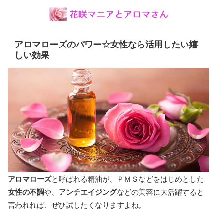
アロマローズのパワー☆女性なら活用したい嬉
しい効果
アロマローズ
と呼ばれる精油が、ＰＭＳなどをはじめとした
女性の不調
や、
アンチエイジング
などの美容に大活躍すると
言われれば、ぜひ試したくなりますよね。