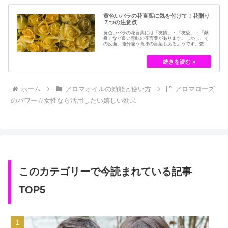
黄色いバラの花言葉に気を付けて！花贈り
７つの注意点
黄色いバラの花言葉には「友情」・「友愛」・「献
身」など良い意味の花言葉があります。しかし、そ
の反面、随分違う意味の言葉もあるようです。数多
くの種類があるバラですが、十九世紀まではモダン
ローズである「ハイブリット・ティー」の中には、
黄色のバラというのは、存在していませんでした。
しかし、フランスの園芸家ジョセフ・ペルネ＝デ…
ホーム
アロマオイルの効能と使い方
アロマローズ
のパワー☆女性なら活用したい嬉しい効果
このカテゴリーで今読まれている記事
TOP5