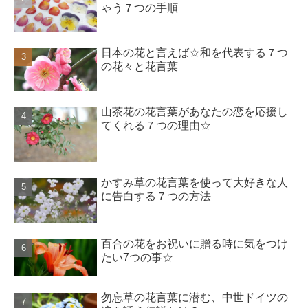
ゃう７つの手順
日本の花と言えば☆和を代表する７つ
の花々と花言葉
山茶花の花言葉があなたの恋を応援し
てくれる７つの理由☆
かすみ草の花言葉を使って大好きな人
に告白する７つの方法
百合の花をお祝いに贈る時に気をつけ
たい7つの事☆
勿忘草の花言葉に潜む、中世ドイツの