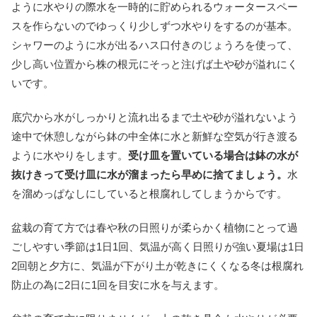
ように水やりの際水を一時的に貯められるウォータースペー
スを作らないのでゆっくり少しずつ水やりをするのが基本。
シャワーのように水が出るハス口付きのじょうろを使って、
少し高い位置から株の根元にそっと注げば土や砂が溢れにく
いです。
底穴から水がしっかりと流れ出るまで土や砂が溢れないよう
途中で休憩しながら鉢の中全体に水と新鮮な空気が行き渡る
ように水やりをします。
受け皿を置いている場合は鉢の水が
抜けきって受け皿に水が溜まったら早めに捨てましょう。
水
を溜めっぱなしにしていると根腐れしてしまうからです。
盆栽の育て方では春や秋の日照りが柔らかく植物にとって過
ごしやすい季節は1日1回、気温が高く日照りが強い夏場は1日
2回朝と夕方に、気温が下がり土が乾きにくくなる冬は根腐れ
防止の為に2日に1回を目安に水を与えます。