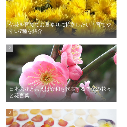
仏花を育ててお墓参りに持参したい！育てや
すい7種を紹介
日本の花と言えば☆和を代表する７つの花々
と花言葉