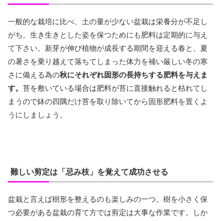
一般的な栽培に比べ、土の量が少ない盆栽は栄養分が不足し
がち。生き生きとした姿を保つためにも肥料は定期的に与え
て下さい。新芽が伸び植物が成長する期間を迎える春と、夏
の暑さを乗り越えて落ちてしまった体力を補い厳しい冬の寒
さに備える為の
秋にそれぞれ固形の長持ちする肥料を与えま
す。
苔を敷いている場合は肥料が苔に直接触れると枯れてし
まうので鉢の四隅だけ苔を取り除いてから固形肥料を置くよ
うにしましょう。
難しい剪定は「忌み枝」を覚えて成功させる
盆栽と言えば樹形を整えるのも楽しみの一つ。樹を小さく保
つ必要がある盆栽の育て方では剪定は大事な作業です。しか