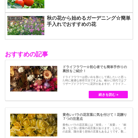
秋の花から始めるガーデニング☆簡単
花の選び方
手入れでおすすめの花
おすすめの記事
ドライフラワー☆初心者でも簡単手作りの
裏技をご紹介！
ドライフラワーは思い出を形にして残したいと思っ
た時に最適な保存方法ですよね。確かに現代ではブ
リザーブドフラワーに定評があますが、ドライフラ
ワーはその昔から愛されてきたお花の保存方法のひ
とつです。結婚式のブーケなどに使われた花など、
今では押し花のサービスが有名ですが、昔はドライ
フラワーでも保存されてきました。30代以降の…
黄色いバラの花言葉に気を付けて！花贈り
７つの注意点
黄色いバラの花言葉には「友情」・「友愛」・「献
身」など良い意味の花言葉があります。しかし、そ
の反面、随分違う意味の言葉もあるようです。数多
くの種類があるバラですが、十九世紀まではモダン