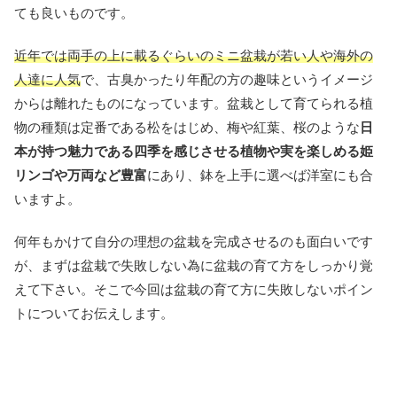
ても良いものです。
近年では両手の上に載るぐらいのミニ盆栽が若い人や海外の
人達に人気
で、古臭かったり年配の方の趣味というイメージ
からは離れたものになっています。盆栽として育てられる植
物の種類は定番である松をはじめ、梅や紅葉、桜のような
日
本が持つ魅力である四季を感じさせる植物や実を楽しめる姫
リンゴや万両など豊富
にあり、鉢を上手に選べば洋室にも合
いますよ。
何年もかけて自分の理想の盆栽を完成させるのも面白いです
が、まずは盆栽で失敗しない為に盆栽の育て方をしっかり覚
えて下さい。そこで今回は盆栽の育て方に失敗しないポイン
トについてお伝えします。