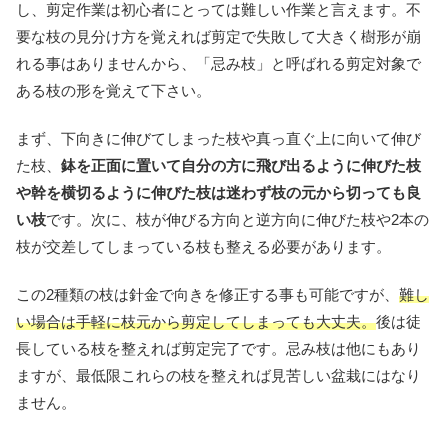
し、剪定作業は初心者にとっては難しい作業と言えます。不
要な枝の見分け方を覚えれば剪定で失敗して大きく樹形が崩
れる事はありませんから、「忌み枝」と呼ばれる剪定対象で
ある枝の形を覚えて下さい。
まず、下向きに伸びてしまった枝や真っ直ぐ上に向いて伸び
た枝、
鉢を正面に置いて自分の方に飛び出るように伸びた枝
や幹を横切るように伸びた枝は迷わず枝の元から切っても良
い枝
です。次に、枝が伸びる方向と逆方向に伸びた枝や2本の
枝が交差してしまっている枝も整える必要があります。
この2種類の枝は針金で向きを修正する事も可能ですが、
難し
い場合は手軽に枝元から剪定してしまっても大丈夫。
後は徒
長している枝を整えれば剪定完了です。忌み枝は他にもあり
ますが、最低限これらの枝を整えれば見苦しい盆栽にはなり
ません。