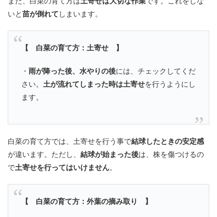
また、白菜の育て方は
土寄せは大切な作業
です。これをしな
いと
苗が倒れて
しまいます。
【 白菜の育て方：土寄せ 】
・
雨が降った後、水やりの後
には、チェックしてくだ
さい。
土が流れてしまった時は土寄せ
を行うようにし
ます。
白菜の育て方では、土寄せを行う事で
結球したときの安定感
が違います。ただし、
結球が始まった後
は、株を傷つけるの
で
土寄せを行ってはいけません
。
【 白菜の育て方：外葉の摘み取り 】