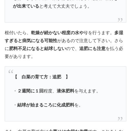
が出来ている
と考えて大丈夫でしょう。
根付いたら、
乾燥が続かない程度の水やり
を行うます。
多湿
すぎると病気になる可能性
があるので注意して下さい。さら
に
肥料不足になると結球しない
ので、
追肥にも注意
を払う必
要があります。
【 白菜の育て方：追肥 】
・
２週間に１回
程度、
液体肥料
を与えます。
・
結球が始まるころに化成肥料
を。