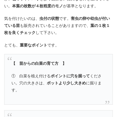
い。
本葉の枚数が４枚程度のモノ
が基準となります。
気を付けたいのは、
虫付の状態
です。
害虫の卵や幼虫が付い
ている苗
も販売されていることがありますので、
葉の１枚１
枚を良くチェック
して下さい。
とても、
重要なポイント
です。
【 苗からの白菜の育て方 】
① 白菜を植え付ける
ポイントに穴を掘って
くださ
い。穴の大きさは、
ポットより少し大きめ
に掘りま
す。