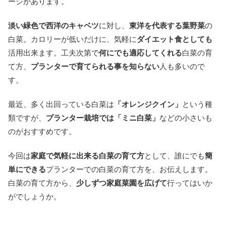
ージがあります。
淡い緑色で西洋のキャベツ
に対し、
東洋を代表する葉野菜
の
白菜。カロリーが低いだけに、気軽に
ダイエット食としても
活用出来ます。工夫次第で
何にでも適応してくれる
白菜の育
て方、
プランターで育てられる事を知らない
人も多いので
す。
最近、多く出回っている白菜は
「オレンジクイン」
という種
類ですが、
プランター栽培では「ミニ白菜」
などの小さいも
のがおすすめです。
今回は
家庭で気軽に出来る白菜の育て方
として、誰にでも
簡
単にできる
プランターでの白菜の育て方を、お伝えします。
白菜の育て方から、
少しずつ家庭菜園を広げて
行ってはいか
がでしょうか。