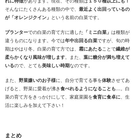
れに特徴
があります。現在、その種類は
１５０種以上にも！
そんなにたくさんある種類の中で、
最近よく出回っているの
が「オレンジクイン」
という名前の白菜です。
プランター
での白菜の育て方に適した
「ミニ白菜」
は種類が
違うものになります。今では
年中出回る白菜
ですが、旬の時
期はやはり冬。白菜の育て方では、
霜にあたる
ことで
繊維が
柔らかくなり風味が増します
。また、
葉に糖分が満ち増えて
いる
ので、とても
美味しい時期
なのです。
また、
野菜嫌いのお子様
に、自分で育てる事を
体験
させてあ
げると、野菜に愛着が沸き
食べれるようになることも
…。白
菜の育て方をきっかけにして、家庭菜園を
食育に食卓に
、生
活に楽しみを加えて下さい！
まとめ