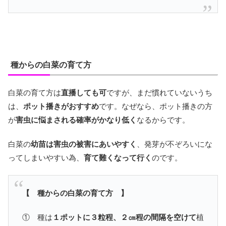
種からの白菜の育て方
白菜の育て方は
直播しても可
ですが、まだ慣れていないうち
は、
ポット播きがおすすめ
です。なぜなら、ポット播きの方
が
害虫に悩まされる確率がかなり低く
なるからです。
白菜の
幼苗は害虫の被害にあいやすく
、発芽が不ぞろいにな
ってしまいやすい為、
育て難くなって行く
のです。
【 種からの白菜の育て方 】
① 種は
１ポットに３粒程、２㎝程の間隔を空けて
植