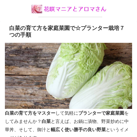
白菜の育て方を家庭菜園で☆プランター栽培７
つの手順
白菜の育て方をマスター
して気軽に
プランターで家庭菜園
を
してみませんか？
白菜
と言えば、お鍋に漬物、野菜炒めに中
華丼、そして、御汁と
幅広く使い勝手の良い野菜
というイメ