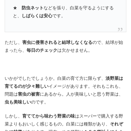
★
防虫ネット
などを張り、白菜を守るようにする
と、
しばらくは安心
です。
ただし、
害虫に侵害されると結球しなくなる
ので、結球が始
まったら、
毎日のチェック
は欠かせません。
いかがでしたでしょうか。白菜の育て方に限らず、
淡野菜は
育てるのが少々難しい
イメージがあります。それもこれも、
問題は
害虫の被害
にあるから。人が美味しいと思う野菜は、
虫も美味しい
のです。
しかし、
育ててから味わう野菜の味
はスーパーで購入する野
菜よりもおいしく感じるもの。白菜には種類があり、
それぞ