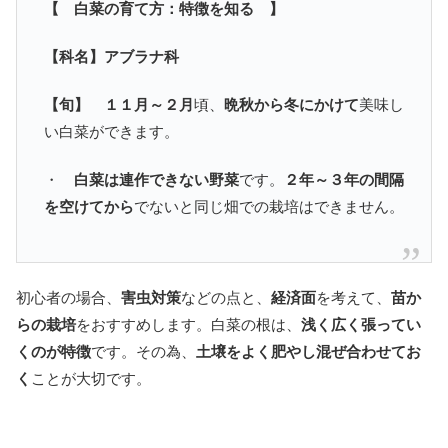
【 白菜の育て方：特徴を知る 】
【科名】アブラナ科
【旬】
１１月～２月
頃、
晩秋から冬にかけて
美味し
い白菜ができます。
・
白菜は連作できない野菜
です。
２年～３年の間隔
を空けてから
でないと同じ畑での栽培はできません。
初心者の場合、
害虫対策
などの点と、
経済面
を考えて、
苗か
らの栽培
をおすすめします。白菜の根は、
浅く広く張ってい
くのが特徴
です。その為、
土壌をよく肥やし混ぜ合わせてお
く
ことが大切です。