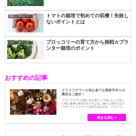
トマトの栽培で初めての収穫！失敗し
美味しい野菜を育てるコツ
ないポイントとは
ブロッコリーの育て方から挑戦☆プラ
美味しい野菜を育てるコツ
ンター栽培のポイント
おすすめの記事
ドライフラワー☆初心者でも簡単手作りの
裏技をご紹介！
ドライフラワーは思い出を形にして残したいと思っ
た時に最適な保存方法ですよね。確かに現代ではブ
リザーブドフラワーに定評があますが、ドライフラ
ワーはその昔から愛されてきたお花の保存方法のひ
とつです。結婚式のブーケなどに使われた花など、
今では押し花のサービスが有名ですが、昔はドライ
フラワーでも保存されてきました。30代以降の…