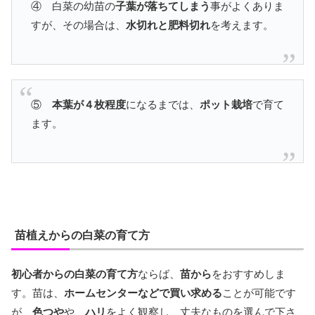
④ 白菜の幼苗の
子葉が落ちてしまう
事がよくありま
すが、その場合は、
水切れと肥料切れ
を考えます。
⑤
本葉が４枚程度
になるまでは、
ポット栽培
で育て
ます。
苗植えからの白菜の育て方
初心者からの白菜の育て方
ならば、
苗から
をおすすめしま
す。苗は、
ホームセンターなどで買い求める
ことが可能です
が、
色つや
や、
ハリ
をよく観察し、丈夫なものを選んで下さ