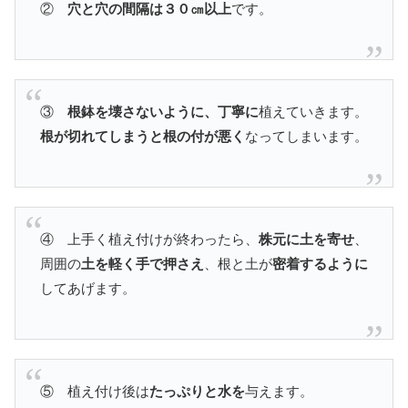
②
穴と穴の間隔は３０㎝以上
です。
③
根鉢を壊さないように、丁寧に
植えていきます。
根が切れてしまうと根の付が悪く
なってしまいます。
④ 上手く植え付けが終わったら、
株元に土を寄せ
、
周囲の
土を軽く手で押さえ
、根と土が
密着するように
してあげます。
⑤ 植え付け後は
たっぷりと水を
与えます。