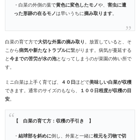
・白菜の外側の葉で
黄色に変色したモノ
や、
害虫に遭
った形跡の在るモノ
は早いうちに
摘み取ります
。
白菜の育て方で
大切な外葉の摘み取り
。放置していると、そ
こから
病気や新たなトラブルに
繋がります。病気が蔓延する
と
今までの苦労が水の泡
となってしまうのが菜園の怖い所で
す。
ミニ白菜は上手く育てば、
４０日
ほどで
美味しい白菜が収穫
できます。通常のサイズのもなら、
１００日程度が収穫の目
安
。
【 白菜の育て方：収穫の手引き 】
・
結球部を斜めに
倒し、外葉と一緒に
根元を刃物で切