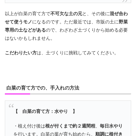
以上が白菜の育て方で
不可欠な土の元
と、その後に
混ぜ合わ
せて使うモノ
になるのです。ただ最近では、市販の土に
野菜
専用の土などがある
ので、わざわざ土づくりから始める必要
はないかもしれません。
こだわりたい方
は、土づくりに挑戦してみてください。
白菜の育て方での、手入れの方法
【 白菜の育て方：水やり 】
・植え付け後は
根が付くまで約２週間程
、
毎日水やり
を行います。白菜の葉が育ち始めたら、
順調に根付き