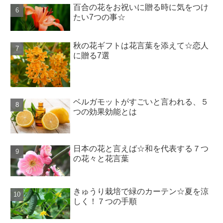
百合の花をお祝いに贈る時に気をつけ
たい7つの事☆
秋の花ギフトは花言葉を添えて☆恋人
に贈る7選
ベルガモットがすごいと言われる、５
つの効果効能とは
日本の花と言えば☆和を代表する７つ
の花々と花言葉
きゅうり栽培で緑のカーテン☆夏を涼
しく！７つの手順