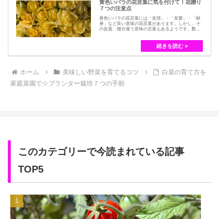
黄色いバラの花言葉に気を付けて！花贈り
７つの注意点
黄色いバラの花言葉には「友情」・「友愛」・「献
身」など良い意味の花言葉があります。しかし、そ
の反面、随分違う意味の言葉もあるようです。数多
くの種類があるバラですが、十九世紀まではモダン
ローズである「ハイブリット・ティー」の中には、
黄色のバラというのは、存在していませんでした。
しかし、フランスの園芸家ジョセフ・ペルネ＝デ…
ホーム
美味しい野菜を育てるコツ
白菜の育て方を
家庭菜園で☆プランター栽培７つの手順
このカテゴリーで今読まれている記事
TOP5