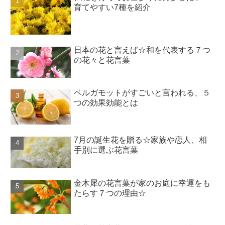
育てやすい7種を紹介
日本の花と言えば☆和を代表する７つ
の花々と花言葉
ベルガモットがすごいと言われる、５
つの効果効能とは
7月の誕生花を贈る☆家族や恋人、相
手別に選ぶ花言葉
金木犀の花言葉が家のお庭に幸運をも
たらす７つの理由☆