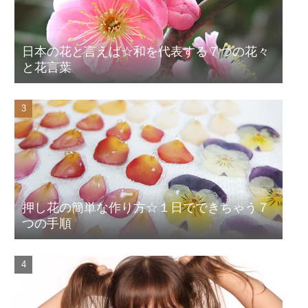
日本の花と言えば☆和を代表する７つの花々
と花言葉
押し花の簡単な作り方☆１日でできちゃう７
つの手順