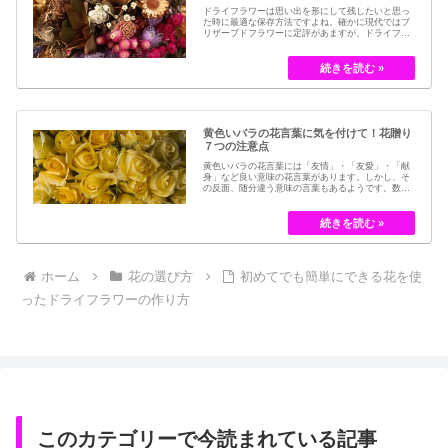
ドライフラワーは思い出を形にして残したいと思っ
た時に最適な保存方法ですよね。確かに現代ではブ
リザーブドフラワーに定評があますが、ドライフラ
ワーはその昔から愛されてきたお花の保存方法のひ
とつです。結婚式のブーケなどに使われた花など、
今では押し花のサービスが有名ですが、昔はドライ
フラワーでも保存されてきました。30代以降の…
黄色いバラの花言葉に気を付けて！花贈り
７つの注意点
黄色いバラの花言葉には「友情」・「友愛」・「献
身」など良い意味の花言葉があります。しかし、そ
の反面、随分違う意味の言葉もあるようです。数多
くの種類があるバラですが、十九世紀まではモダン
ローズである「ハイブリット・ティー」の中には、
黄色のバラというのは、存在していませんでした。
しかし、フランスの園芸家ジョセフ・ペルネ＝デ…
ホーム
花の選び方
初めてでも簡単にできる花を使
ったドライフラワーの作り方
このカテゴリーで今読まれている記事