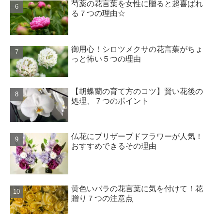
芍薬の花言葉を女性に贈ると超喜ばれ
る７つの理由☆
御用心！シロツメクサの花言葉がちょ
っと怖い５つの理由
【胡蝶蘭の育て方のコツ】賢い花後の
処理、７つのポイント
仏花にブリザーブドフラワーが人気！
おすすめできるその理由
黄色いバラの花言葉に気を付けて！花
贈り７つの注意点