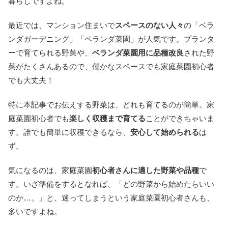
暮らしですよね。
最近では、マンション住まいで
スペースのない人々
の「ベラ
ンダガーデニング」「ベランダ菜園」が人気です。プランタ
ーで育てられる野菜や、
ベランダ菜園用に品種改良
された野
菜がたくさんあるので、僅かなスペースでも家庭菜園初心者
でも大丈夫！
特に本記事でお伝えする野菜は、どれも育てるのが簡単。家
庭菜園初心者でも
楽しく収穫まで育てる
ことができちゃいま
す。誰でも簡単に収穫できるなら、
安心して始められる
は
ず。
気になるのは、家庭菜園
初心者さんに適した野菜や品種
で
す。いざ準備をするとなれば、「どの野菜から始めたらいい
のか…。」と、迷ってしまうという家庭菜園初心者さんも、
多いですよね。