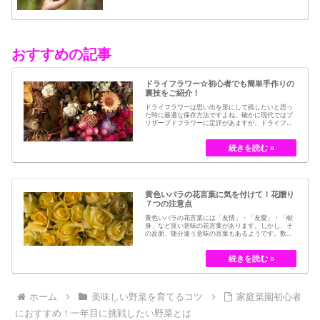
おすすめの記事
ドライフラワー☆初心者でも簡単手作りの
裏技をご紹介！
ドライフラワーは思い出を形にして残したいと思っ
た時に最適な保存方法ですよね。確かに現代ではブ
リザーブドフラワーに定評があますが、ドライフラ
ワーはその昔から愛されてきたお花の保存方法のひ
とつです。結婚式のブーケなどに使われた花など、
今では押し花のサービスが有名ですが、昔はドライ
フラワーでも保存されてきました。30代以降の…
黄色いバラの花言葉に気を付けて！花贈り
７つの注意点
黄色いバラの花言葉には「友情」・「友愛」・「献
身」など良い意味の花言葉があります。しかし、そ
の反面、随分違う意味の言葉もあるようです。数多
くの種類があるバラですが、十九世紀まではモダン
ローズである「ハイブリット・ティー」の中には、
黄色のバラというのは、存在していませんでした。
しかし、フランスの園芸家ジョセフ・ペルネ＝デ…
ホーム
美味しい野菜を育てるコツ
家庭菜園初心者
におすすめ！一年目に挑戦したい野菜とは