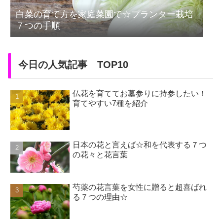
白菜の育て方を家庭菜園で☆プランター栽培
７つの手順
今日の人気記事 TOP10
仏花を育ててお墓参りに持参したい！
育てやすい7種を紹介
日本の花と言えば☆和を代表する７つ
の花々と花言葉
芍薬の花言葉を女性に贈ると超喜ばれ
る７つの理由☆