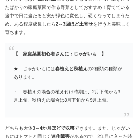
たばかりの家庭菜園で作る野菜としておすすめ！育てている
途中で日に当たると実が緑色に変色し、硬くなってしまうた
め、ある程度成長したら
2～3回ほど土寄せ
を行うと美味しく
育ちます。
【 家庭菜園初心者さんに：じゃがいも 】
★ じゃがいもには
春植えと秋植え
の2種類の種類が
あります。
・ 春植えの場合の植え付け時期は、2月下旬から3
月上旬。秋植えの場合は8月下旬から9月上旬。
どちらも大体
3～4か月ほどで収穫
できます。また、じゃがい
もにはトマトと同じく
連作障害
があるので、2年目に入った時