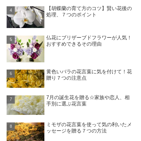
【胡蝶蘭の育て方のコツ】賢い花後の
処理、７つのポイント
仏花にブリザーブドフラワーが人気！
おすすめできるその理由
黄色いバラの花言葉に気を付けて！花
贈り７つの注意点
7月の誕生花を贈る☆家族や恋人、相
手別に選ぶ花言葉
ミモザの花言葉を使って気の利いたメ
ッセージを贈る７つの方法