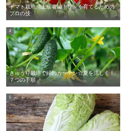
トマト栽培、上級者編！甘～く育てるための
プロの技
きゅうり栽培で緑のカーテン☆夏を涼しく！
７つの手順