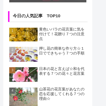
今日の人気記事 TOP10
黄色いバラの花言葉に気を
付けて！花贈り７つの注意
点
押し花の簡単な作り方☆１
日でできちゃう７つの手順
日本の花と言えば☆和を代
表する７つの花々と花言葉
山茶花の花言葉があなたの
恋を応援してくれる７つの
理由☆