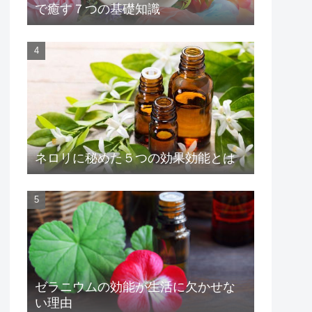
で癒す７つの基礎知識
ネロリに秘めた５つの効果効能とは
ゼラニウムの効能が生活に欠かせな
い理由