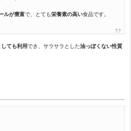
ールが豊富
で、とても
栄養素の高い
食品です。
としても利用
でき、サラサラとした
油っぽくない性質
】