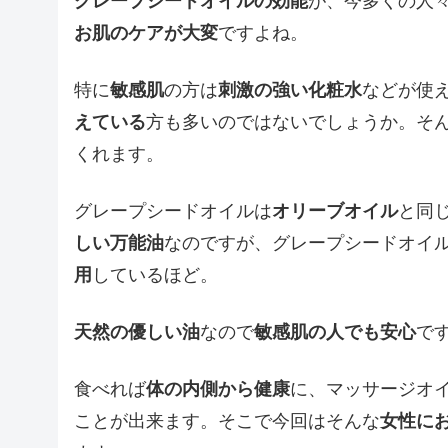
グレープシードオイルの効能
が、今多くの人
お肌のケアが大変
ですよね。
特に
敏感肌
の方は
刺激の強い化粧水
などが使
えている
方も多いのではないでしょうか。そ
くれます。
グレープシードオイルは
オリーブオイル
と同
しい万能油
なのですが、グレープシードオイ
用
しているほど。
天然の優しい油
なので
敏感肌の人でも安心
で
食べれば
体の内側から健康
に、マッサージオ
ことが出来ます。そこで今回はそんな
女性に