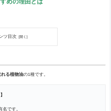
すすめの理由とは
ンツ目次
取れる植物油
の1種です。
 】
有名です。