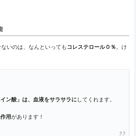
能
せないのは、なんといっても
コレステロール０％
。け
レイン酸」は、血液をサラサラに
してくれます。
化作用
があります！