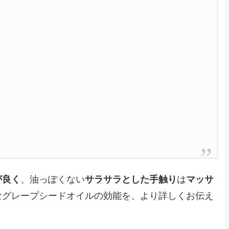
が良く
、油っぽくない
サラサラとした手触り
は
マッサ
なグレープシードオイルの効能を、より詳しくお伝え