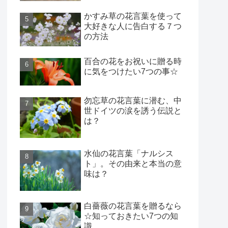
かすみ草の花言葉を使って
大好きな人に告白する７つ
の方法
百合の花をお祝いに贈る時
に気をつけたい7つの事☆
勿忘草の花言葉に潜む、中
世ドイツの涙を誘う伝説と
は？
水仙の花言葉「ナルシス
ト」。その由来と本当の意
味は？
白薔薇の花言葉を贈るなら
☆知っておきたい7つの知
識