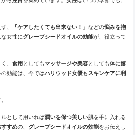
々から
注目
を集めています。
女性
はいつの季節でも、
えず、
「ケアしたくても出来ない！」
などの
悩みを抱
んな女性に
グレープシードオイルの効能
が、役立って
じく、
食用
としても
マッサージや美容
としても
体に嬉
ルの効能は、今では
ハリウッド女優
も
スキンケアに利
す。
イルとして用いれば
潤いを保つ美しい肌
を手に入れる
おすすめ
の、
グレープシードオイルの効能
をお伝えし