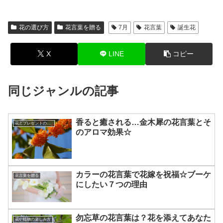
花の選び方
花言葉を贈る
7月
花言葉
誕生花
X
LINE
コピー
同じジャンルの記事
香ると癒される…金木犀の花言葉とそ
花とプレゼントの選び方
のアロマ効果☆
カラーの花言葉で花嫁を祝福☆ブーケ
花言葉を贈る
にしたい７つの理由
勿忘草の花言葉は？花を添えてあなた
花や植物の楽しみ方