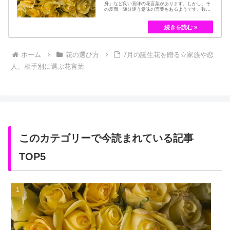
身」など良い意味の花言葉があります。しかし、そ
の反面、随分違う意味の言葉もあるようです。数多
くの種類があるバラですが、十九世紀まではモダン
ローズである「ハイブリット・ティー」の中には、
黄色のバラというのは、存在していませんでした。
しかし、フランスの園芸家ジョセフ・ペルネ＝デ…
ホーム
花の選び方
7月の誕生花を贈る☆家族や恋
人、相手別に選ぶ花言葉
このカテゴリーで今読まれている記事
TOP5