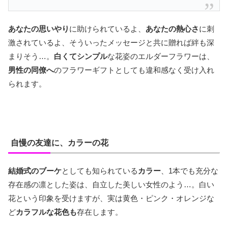
あなたの思いやり
に助けられているよ、
あなたの熱心さ
に刺
激されているよ、そういったメッセージと共に贈れば絆も深
まりそう…。
白くてシンプル
な花姿のエルダーフラワーは、
男性の同僚へ
のフラワーギフトとしても違和感なく受け入れ
られます。
自慢の友達に、カラーの花
結婚式のブーケ
としても知られている
カラー
、1本でも充分な
存在感の凛とした姿は、自立した美しい女性のよう…。白い
花という印象を受けますが、実は黄色・ピンク・オレンジな
ど
カラフルな花色も
存在します。