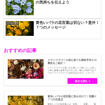
の気持ちを伝えよう
黄色いバラの花言葉は切ない？意外！
花言葉を贈る
７つのメッセージ
おすすめの記事
ドライフラワー☆初心者でも簡単手作りの
裏技をご紹介！
ドライフラワーは思い出を形にして残したいと思っ
た時に最適な保存方法ですよね。確かに現代ではブ
リザーブドフラワーに定評があますが、ドライフラ
ワーはその昔から愛されてきたお花の保存方法のひ
とつです。結婚式のブーケなどに使われた花など、
今では押し花のサービスが有名ですが、昔はドライ
フラワーでも保存されてきました。30代以降の…
黄色いバラの花言葉に気を付けて！花贈り
７つの注意点
黄色いバラの花言葉には「友情」・「友愛」・「献