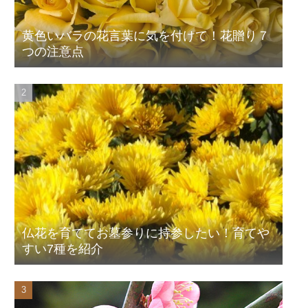
黄色いバラの花言葉に気を付けて！花贈り７
つの注意点
仏花を育ててお墓参りに持参したい！育てや
すい7種を紹介