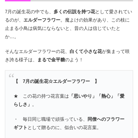
7月の誕生花の中でも、
多くの伝説を持つ花
として愛されてい
るのが、
エルダーフラワー
。魔よけの効果があり、この枝に
止まる小鳥は病気にならないと、昔の人は信じていたと
か…。
そんなエルダーフラワーの花、
白くて小さな花
が集まって咲
き誇る様子は、
まるで金平糖
のよう！
【 7月の誕生花☆エルダーフラワー 】
★ この花の持つ花言葉は
「思いやり」「熱心」「愛
らしさ」
。
・ 毎日同じ職場で頑張っている、
同僚へのフラワー
ギフト
として贈るのに、似合いの花言葉。