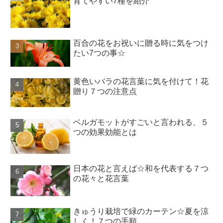
育てやすい7種を紹介
百合の花をお祝いに贈る時に気をつけ
たい7つの事☆
黄色いバラの花言葉に気を付けて！花
贈り７つの注意点
ベルガモットがすごいと言われる、５
つの効果効能とは
日本の花と言えば☆和を代表する７つ
の花々と花言葉
きゅうり栽培で緑のカーテン☆夏を涼
しく！７つの手順