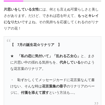
片思いをしている女性
には、何とも言えぬ可愛らしさと美し
さがあります。だけど、できれば恋を叶えて、
もっとキレイ
になりたい
ですよね。その気持ちを応援してくれるのがリナ
リアの花！
【 7月の誕生花☆リナリア 】
★
「私の恋に気付いて」「乱れる乙女心」
と、まさ
に片思い中の揺れる気持ちを、
代弁している
かのよう
な花言葉のリナリア。
・ 恥ずかしくてメッセージカードに花言葉なんて書
けない、そんな時は
花言葉集の冊子
のリナリアのペー
ジに、
付箋を添えて渡す
という方法も…。