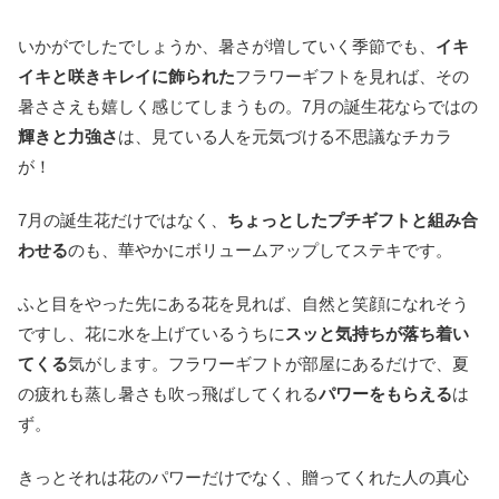
いかがでしたでしょうか、暑さが増していく季節でも、
イキ
イキと咲きキレイに飾られた
フラワーギフトを見れば、その
暑ささえも嬉しく感じてしまうもの。7月の誕生花ならではの
輝きと力強さ
は、見ている人を元気づける不思議なチカラ
が！
7月の誕生花だけではなく、
ちょっとしたプチギフトと組み合
わせる
のも、華やかにボリュームアップしてステキです。
ふと目をやった先にある花を見れば、自然と笑顔になれそう
ですし、花に水を上げているうちに
スッと気持ちが落ち着い
てくる
気がします。フラワーギフトが部屋にあるだけで、夏
の疲れも蒸し暑さも吹っ飛ばしてくれる
パワーをもらえる
は
ず。
きっとそれは花のパワーだけでなく、贈ってくれた人の真心