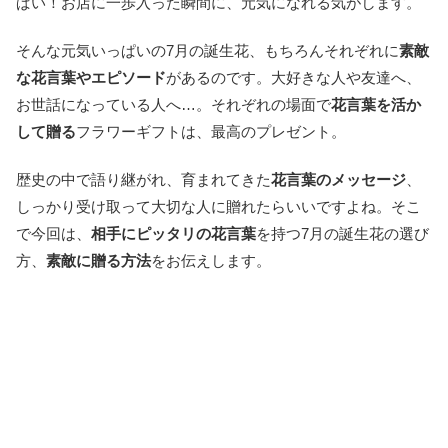
ぱい！お店に一歩入った瞬間に、元気になれる気がします。
そんな元気いっぱいの7月の誕生花、もちろんそれぞれに
素敵
な花言葉やエピソード
があるのです。大好きな人や友達へ、
お世話になっている人へ…。それぞれの場面で
花言葉を活か
して贈る
フラワーギフトは、最高のプレゼント。
歴史の中で語り継がれ、育まれてきた
花言葉のメッセージ
、
しっかり受け取って大切な人に贈れたらいいですよね。そこ
で今回は、
相手にピッタリの花言葉
を持つ7月の誕生花の選び
方、
素敵に贈る方法
をお伝えします。