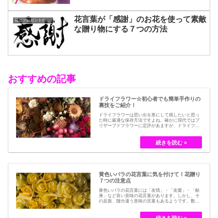
花言葉が「感謝」のお花を使って素敵
花とプレゼントの選び方
な贈り物にする７つの方法
おすすめの記事
ドライフラワー☆初心者でも簡単手作りの
裏技をご紹介！
ドライフラワーは思い出を形にして残したいと思っ
た時に最適な保存方法ですよね。確かに現代ではブ
リザーブドフラワーに定評があますが、ドライフラ
ワーはその昔から愛されてきたお花の保存方法のひ
とつです。結婚式のブーケなどに使われた花など、
今では押し花のサービスが有名ですが、昔はドライ
フラワーでも保存されてきました。30代以降の…
黄色いバラの花言葉に気を付けて！花贈り
７つの注意点
黄色いバラの花言葉には「友情」・「友愛」・「献
身」など良い意味の花言葉があります。しかし、そ
の反面、随分違う意味の言葉もあるようです。数多
くの種類があるバラですが、十九世紀まではモダン
ローズである「ハイブリット・ティー」の中には、
黄色のバラというのは、存在していませんでした。