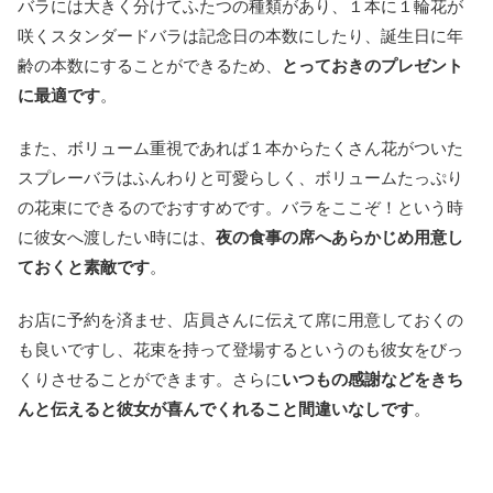
バラには大きく分けてふたつの種類があり、１本に１輪花が
咲くスタンダードバラは記念日の本数にしたり、誕生日に年
齢の本数にすることができるため、
とっておきのプレゼント
に最適です
。
また、ボリューム重視であれば１本からたくさん花がついた
スプレーバラはふんわりと可愛らしく、ボリュームたっぷり
の花束にできるのでおすすめです。バラをここぞ！という時
に彼女へ渡したい時には、
夜の食事の席へあらかじめ用意し
ておくと素敵です
。
お店に予約を済ませ、店員さんに伝えて席に用意しておくの
も良いですし、花束を持って登場するというのも彼女をびっ
くりさせることができます。さらに
いつもの感謝などをきち
んと伝えると彼女が喜んでくれること間違いなしです
。