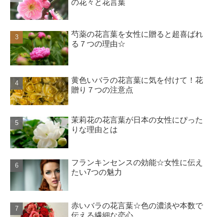
の花々と花言葉
芍薬の花言葉を女性に贈ると超喜ばれ
る７つの理由☆
黄色いバラの花言葉に気を付けて！花
贈り７つの注意点
茉莉花の花言葉が日本の女性にぴった
りな理由とは
フランキンセンスの効能☆女性に伝え
たい7つの魅力
赤いバラの花言葉☆色の濃淡や本数で
伝える繊細な恋心