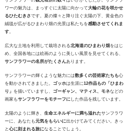
ワーの魅力は、まっすぐに太陽に向かって
大輪の花を咲かせ
るひたむきさ
です。夏の燦々と降り注ぐ太陽の下、黄金色の
絨毯が広がるひまわり畑の光景は私たちを
感動させてくれま
す
。
広大な土地を利用して栽培される
北海道のひまわり畑
をはじ
め、全国各地には絵画のように美しい風景を見せてくれる、
サンフラワーの名所がたくさん
あります。
サンフラワーの輝くような魅力には
数多くの芸術家たちも
心
を動かされてきました。
ゴッホ
は生涯に
12作品もの「ひまわ
り」
を描いていますし、
ゴーギャン、マティス、モネ
などの
画家も
サンフラワーをモチーフに
した作品を残しています。
太陽のように輝き、
生命エネルギーに満ち溢れた
サンフラワ
ーに、あなたも
元気をもらいに
出かけてみてください。きっ
と
心に刻まれる旅に
なることでしょう。