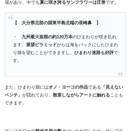
場があり、中でも
夏に咲き誇るサンフラワーは圧巻
です。
【 大分県北部の国東半島北端の長崎鼻 】
・
九州最大規模の約120万本
のひまわりが咲き乱れ
ます。
展望ピラミッド
からは海をバックにしたひまわ
り畑を望むことができますし、
ひまわり迷路も好評
で
す。
また、ひまわり畑には
オノ・ヨーコの作品
である
「見えない
ベンチ」
が隠れており、
散策しながらアートに触れる
ことも
できます。
サンフラワーの
観光名所の数々
はいかがでしたか。サンフラ