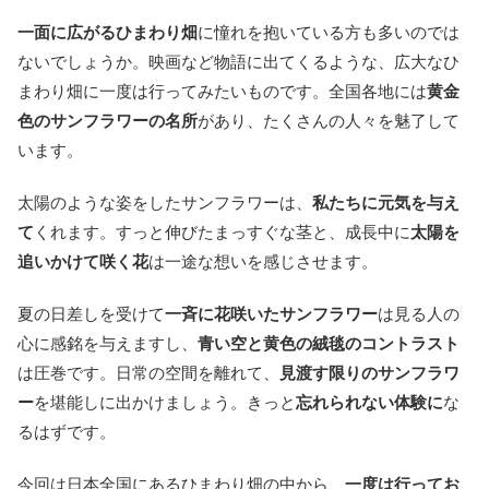
一面に広がるひまわり畑
に憧れを抱いている方も多いのでは
ないでしょうか。映画など物語に出てくるような、広大なひ
まわり畑に一度は行ってみたいものです。全国各地には
黄金
色のサンフラワーの名所
があり、たくさんの人々を魅了して
います。
太陽のような姿をしたサンフラワーは、
私たちに元気を与え
て
くれます。すっと伸びたまっすぐな茎と、成長中に
太陽を
追いかけて咲く花
は一途な想いを感じさせます。
夏の日差しを受けて
一斉に花咲いたサンフラワー
は見る人の
心に感銘を与えますし、
青い空と黄色の絨毯のコントラスト
は圧巻です。日常の空間を離れて、
見渡す限りのサンフラワ
ー
を堪能しに出かけましょう。きっと
忘れられない体験に
な
るはずです。
今回は日本全国にあるひまわり畑の中から、
一度は行ってお