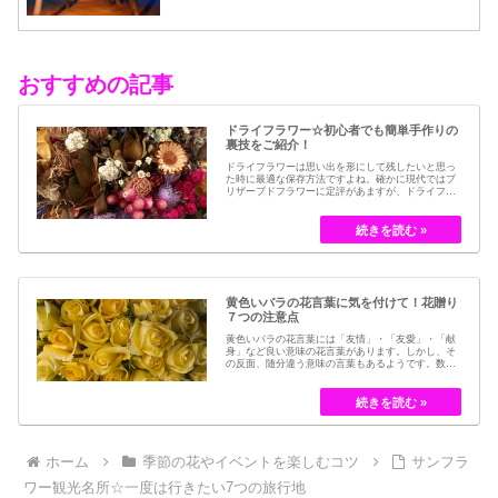
おすすめの記事
ドライフラワー☆初心者でも簡単手作りの
裏技をご紹介！
ドライフラワーは思い出を形にして残したいと思っ
た時に最適な保存方法ですよね。確かに現代ではブ
リザーブドフラワーに定評があますが、ドライフラ
ワーはその昔から愛されてきたお花の保存方法のひ
とつです。結婚式のブーケなどに使われた花など、
今では押し花のサービスが有名ですが、昔はドライ
フラワーでも保存されてきました。30代以降の…
黄色いバラの花言葉に気を付けて！花贈り
７つの注意点
黄色いバラの花言葉には「友情」・「友愛」・「献
身」など良い意味の花言葉があります。しかし、そ
の反面、随分違う意味の言葉もあるようです。数多
くの種類があるバラですが、十九世紀まではモダン
ローズである「ハイブリット・ティー」の中には、
黄色のバラというのは、存在していませんでした。
しかし、フランスの園芸家ジョセフ・ペルネ＝デ…
ホーム
季節の花やイベントを楽しむコツ
サンフラ
ワー観光名所☆一度は行きたい7つの旅行地