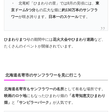
・ 北竜町「ひまわりの里」では8月の見頃には、
東
京ドーム5つ分
もの広大な畑に
約130万本のサンフラ
ワー
が咲き誇ります。
日本一のスケール
です。
ひまわりまつり
の期間中には
花火大会やひまわり迷路
など、
たくさんのイベントが開催されています。
北海道名寄市のサンフラワーを見に行こう
北海道名寄市もサンフラワーの名所
として有名な場所です。
映画のロケ地
にもなったひまわり畑の
「名寄知恵文ひまわり
畑」
と
「サンピラーパーク」
が人気です。