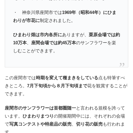
・ 神奈川県座間市では
1969年（昭和44年）にひま
わりが市花に
制定されました。
ひまわり畑は市内各所に
ありますが、
栗原会場では約
10万本
、
座間会場では約45万本
のサンフラワーを楽
しむことができます。
この座間市では
時期を変えて種まきをしている
点も特筆すべ
きところ。
7月下旬頃から８月下旬頃まで
花を観賞することが
できます。
座間市のサンフラワーは首都圏随一
と言われる規模を誇って
います。
ひまわりまつり
の開催期間中には、それぞれの会場
で
写真コンテストや特産品の販売
、
切り花の販売
も行われま
す。