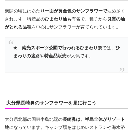
満開の頃にはあたり
一面が黄金色のサンフラワーで
埋め尽く
されます。特産品の
ひまわり油
も有名で、種子から
良質の油
がとれる品種
を中心にサンフラワーが育てられています。
★
南光スポーツ公園で行われるひまわり祭
では、
ひ
まわりの迷路
や
特産品販売
が人気です。
大分県長崎鼻のサンフラワーを見に行こう
大分県北部の国東半島北端の
長崎鼻は、半島全体がリゾート
地
になっています。キャンプ場をはじめレストランや海水浴