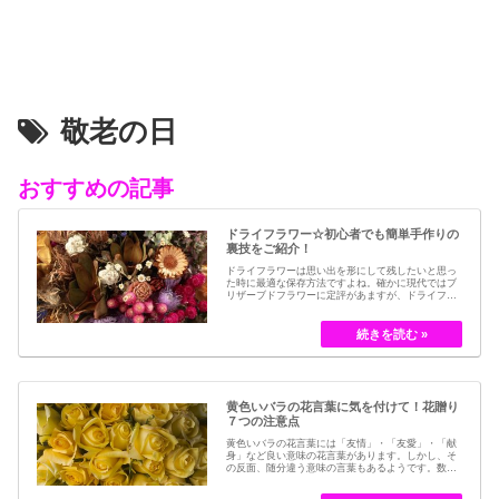
敬老の日
おすすめの記事
ドライフラワー☆初心者でも簡単手作りの
裏技をご紹介！
ドライフラワーは思い出を形にして残したいと思っ
た時に最適な保存方法ですよね。確かに現代ではブ
リザーブドフラワーに定評があますが、ドライフラ
ワーはその昔から愛されてきたお花の保存方法のひ
とつです。結婚式のブーケなどに使われた花など、
今では押し花のサービスが有名ですが、昔はドライ
フラワーでも保存されてきました。30代以降の…
黄色いバラの花言葉に気を付けて！花贈り
７つの注意点
黄色いバラの花言葉には「友情」・「友愛」・「献
身」など良い意味の花言葉があります。しかし、そ
の反面、随分違う意味の言葉もあるようです。数多
くの種類があるバラですが、十九世紀まではモダン
ローズである「ハイブリット・ティー」の中には、