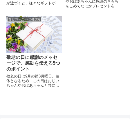
やおばあちゃんに感謝のきもち
が近づくと、様々なギフトが店
をこめてなにかプレゼントをし
頭に並びはじめます。ネットが
たいな～と考える人も多いと思
主流の近年では、多くのネット
います。なにか心のこもったす
ショップでもオリジナル商品か
花とプレゼントの選び方
てきな贈り物をして、大好きな
ら、全国各地の名産まで、あら
おじいちゃんやおばあちゃんの
ゆるものが入手できます。昔は
喜んだ顔が見られたらうれしい
カステラや花と、贈る品々は限
ですよね♪いい贈り物のアイデア
られていましたが、今ではたく
が浮かばず困っているならば、
さんの商品からより良いものを
似顔絵のイラストを贈るという
選択する時代...
のはいかが...
敬老の日に感謝のメッセ
ージで、感動を伝える5つ
のポイント
敬老の日は9月の第3月曜日。連
休となるため、この日はおじい
ちゃんやおばあちゃんと共に時
間を過ごしてお祝いしたり、ギ
フトを贈られる方もいらっしゃ
ることでしょう。なかには遠距
離で、会いたい想いはあるもの
の、なかなか顔を合わせてお祝
いができないと、はがゆく思う
人々もいるのではないでしょう
か？そんな時に、心に響く贈り
物はお互い...