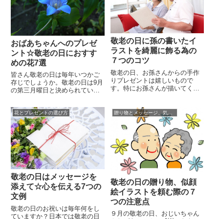
ちにしてくれる存在です。大切
ればいいか迷っている家族も案
な家族のために素敵な花を選び
外多いもの。愛する家族からの
ましょう。敬老の日に贈る花に
敬老の日プレゼントは嬉しいも
は特に決まり...
のです。普...
敬老の日に孫の書いたイ
おばあちゃんへのプレゼ
ラストを綺麗に飾る為の
ント☆敬老の日におすす
７つのコツ
めの花7選
敬老の日、お孫さんからの手作
皆さん敬老の日は毎年いつかご
りプレゼントは嬉しいもので
存じでしょうか。敬老の日は9月
す。特にお孫さんが描いてくれ
の第三月曜日と決められていま
たイラストは、世界にたった一
す。日頃お世話になっているお
つだけの心のこもった贈り物。
ばあちゃん、おじいちゃんに感
お部屋の中に可愛らしく飾っ
花とプレゼントの選び方
贈り物とメッセージ、気持ちの伝え方☆
謝の気持ちを込めてプレゼント
て、日々眺めたいものですね。
を渡す方は多いかと思います
とは言っても、飾り付けのアイ
が、せっかくプレゼントするの
ディアは意外に浮かびにくく、
なら綺麗で心のこもった花をプ
つい普通に貼り付けるだけにな
レゼントしてみませんか。女性
ってしまいがちです。せっかく
はいくつになっても綺麗な花を
描いてくれたお孫...
プレゼントし...
敬老の日はメッセージを
敬老の日の贈り物、似顔
添えて☆心を伝える7つの
絵イラストを頼む際の７
文例
つの注意点
敬老の日のお祝いは毎年何をし
９月の敬老の日、おじいちゃん
ていますか？日本では敬老の日