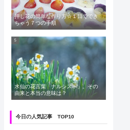
押し花の簡単な作り方☆１日ででき
ちゃう７つの手順
水仙の花言葉「ナルシスト」。その
由来と本当の意味は？
今日の人気記事 TOP10