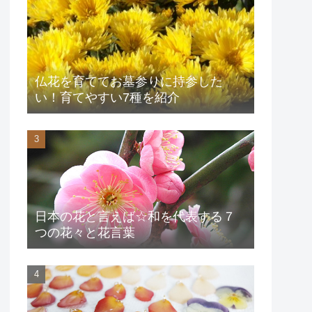
仏花を育ててお墓参りに持参した
い！育てやすい7種を紹介
日本の花と言えば☆和を代表する７
つの花々と花言葉