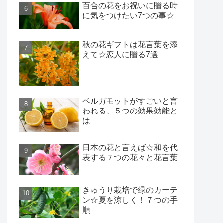
百合の花をお祝いに贈る時
に気をつけたい7つの事☆
秋の花ギフトは花言葉を添
えて☆恋人に贈る7選
ベルガモットがすごいと言
われる、５つの効果効能と
は
日本の花と言えば☆和を代
表する７つの花々と花言葉
きゅうり栽培で緑のカーテ
ン☆夏を涼しく！７つの手
順