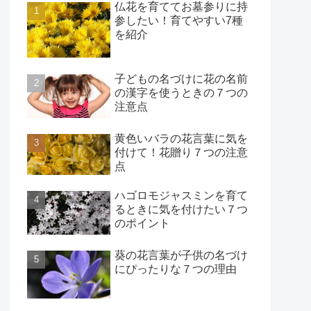
仏花を育ててお墓参りに持
参したい！育てやすい7種
を紹介
子どもの名づけに花の名前
の漢字を使うときの７つの
注意点
黄色いバラの花言葉に気を
付けて！花贈り７つの注意
点
ハゴロモジャスミンを育て
るときに気を付けたい７つ
のポイント
葵の花言葉が子供の名づけ
にぴったりな７つの理由