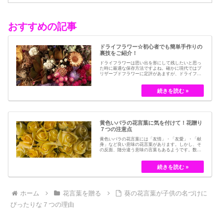
おすすめの記事
ドライフラワー☆初心者でも簡単手作りの
裏技をご紹介！
ドライフラワーは思い出を形にして残したいと思っ
た時に最適な保存方法ですよね。確かに現代ではブ
リザーブドフラワーに定評があますが、ドライフラ
ワーはその昔から愛されてきたお花の保存方法のひ
とつです。結婚式のブーケなどに使われた花など、
今では押し花のサービスが有名ですが、昔はドライ
フラワーでも保存されてきました。30代以降の…
黄色いバラの花言葉に気を付けて！花贈り
７つの注意点
黄色いバラの花言葉には「友情」・「友愛」・「献
身」など良い意味の花言葉があります。しかし、そ
の反面、随分違う意味の言葉もあるようです。数多
くの種類があるバラですが、十九世紀まではモダン
ローズである「ハイブリット・ティー」の中には、
黄色のバラというのは、存在していませんでした。
しかし、フランスの園芸家ジョセフ・ペルネ＝デ…
ホーム
花言葉を贈る
葵の花言葉が子供の名づけに
ぴったりな７つの理由