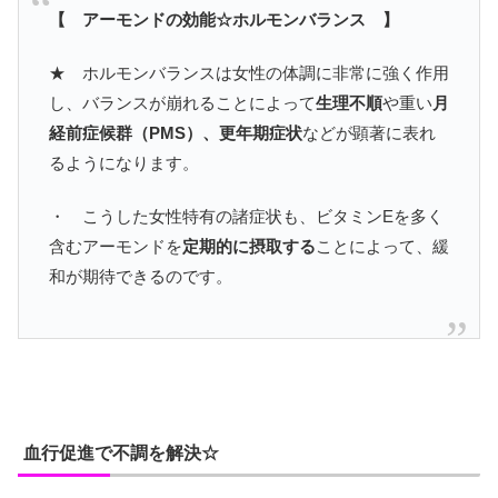
【 アーモンドの効能☆ホルモンバランス 】
★ ホルモンバランスは女性の体調に非常に強く作用
し、バランスが崩れることによって
生理不順
や重い
月
経前症候群（PMS）、更年期症状
などが顕著に表れ
るようになります。
・ こうした女性特有の諸症状も、ビタミンEを多く
含むアーモンドを
定期的に摂取する
ことによって、緩
和が期待できるのです。
血行促進で不調を解決☆