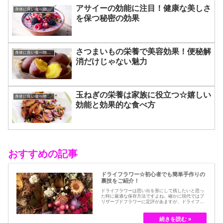
アサイーの効能に注目！健康な美しさ
身体に良い食べ物飲み物
を保つ秘密の効果
さつまいもの栄養で美容効果！便秘解
身体に良い食べ物飲み物
消だけじゃない魅力
玉ねぎの栄養は家族に役立つ☆嬉しい
身体に良い食べ物飲み物
効能と効果的な食べ方
おすすめの記事
ドライフラワー☆初心者でも簡単手作りの
裏技をご紹介！
ドライフラワーは思い出を形にして残したいと思っ
た時に最適な保存方法ですよね。確かに現代ではブ
リザーブドフラワーに定評があますが、ドライフラ
ワーはその昔から愛されてきたお花の保存方法のひ
とつです。結婚式のブーケなどに使われた花など、
今では押し花のサービスが有名ですが、昔はドライ