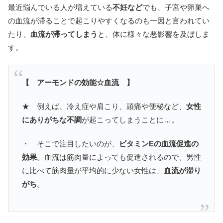
最近悩んでいる人が増えている
不妊など
でも、子宮や卵巣へ
の血流が滞ることで起こりやすくなるのも一因と言われてい
たり、
血流が滞ってしまう
と、体に様々な悪影響を及ぼしま
す。
【 アーモンドの効能☆血流 】
★ 例えば、冷え症や肩こり、頭痛や便秘など、
女性
にありがちな不調
が起こってしまうことに…。
・ そこで注目したいのが、
ビタミンEの血流促進の
効果
。血流は筋肉量によっても促進されるので、男性
に比べて筋肉量が平均的に少ない女性は、
血流が滞り
がち
。