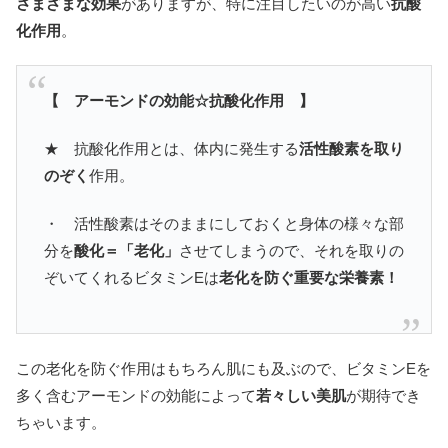
さまざまな効果
がありますが、特に注目したいのが高い
抗酸
化作用
。
【 アーモンドの効能☆抗酸化作用 】
★ 抗酸化作用とは、体内に発生する
活性酸素を取り
のぞく
作用。
・ 活性酸素はそのままにしておくと身体の様々な部
分を
酸化＝「老化」
させてしまうので、それを取りの
ぞいてくれるビタミンEは
老化を防ぐ重要な栄養素！
この老化を防ぐ作用はもちろん肌にも及ぶので、ビタミンEを
多く含むアーモンドの効能によって
若々しい美肌
が期待でき
ちゃいます。