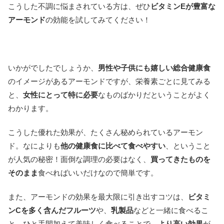
こうした不調に悩まされている方は、ぜひ
ビタミンEが豊富な
アーモンド
の効能を試してみてください！
いかがでしたでしょうか、
男性や子供にも嬉しい総合健康食
のイメージがあるアーモンドですが、栄養素ごとに見てみる
と、
女性にとって特に必要
なものばかりだということがよく
わかります。
こうした優れた効果が、たくさん秘められているアーモン
ド。なによりも
他の健康食に比べて食べやすい
、ということ
が人気の秘密！面倒な調理の必要はなく、
買ってきたものを
そのまま
食べればいいだけなので簡単です。
また、アーモンドの効果を最大限に引き出すコツは、
ビタミ
ンCを多く含んだフルーツ
や、
乳製品
などと一緒に食べるこ
と。ひと手間加えて美味しく食べることで、
より高い効果
が