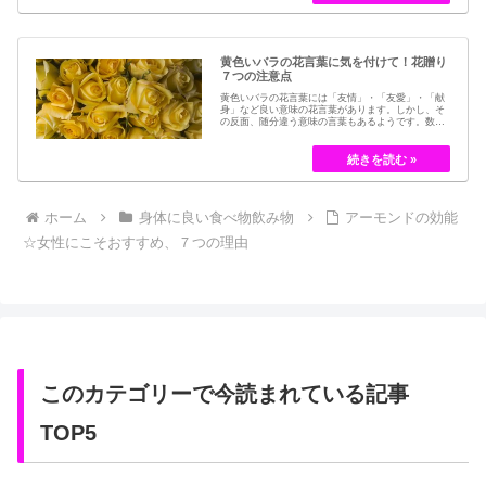
フラワーでも保存されてきました。30代以降の…
黄色いバラの花言葉に気を付けて！花贈り
７つの注意点
黄色いバラの花言葉には「友情」・「友愛」・「献
身」など良い意味の花言葉があります。しかし、そ
の反面、随分違う意味の言葉もあるようです。数多
くの種類があるバラですが、十九世紀まではモダン
ローズである「ハイブリット・ティー」の中には、
黄色のバラというのは、存在していませんでした。
しかし、フランスの園芸家ジョセフ・ペルネ＝デ…
ホーム
身体に良い食べ物飲み物
アーモンドの効能
☆女性にこそおすすめ、７つの理由
このカテゴリーで今読まれている記事
TOP5