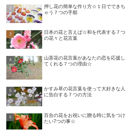
押し花の簡単な作り方☆１日でできち
ゃう７つの手順
日本の花と言えば☆和を代表する７つ
の花々と花言葉
山茶花の花言葉があなたの恋を応援し
てくれる７つの理由☆
かすみ草の花言葉を使って大好きな人
に告白する７つの方法
百合の花をお祝いに贈る時に気をつけ
たい7つの事☆