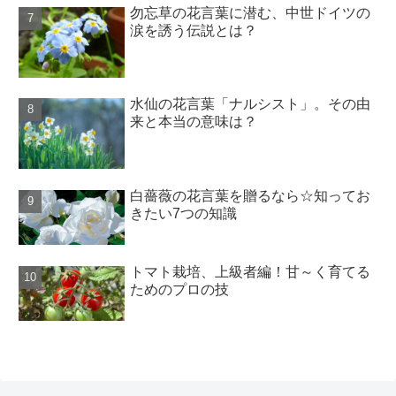
勿忘草の花言葉に潜む、中世ドイツの
涙を誘う伝説とは？
水仙の花言葉「ナルシスト」。その由
来と本当の意味は？
白薔薇の花言葉を贈るなら☆知ってお
きたい7つの知識
トマト栽培、上級者編！甘～く育てる
ためのプロの技