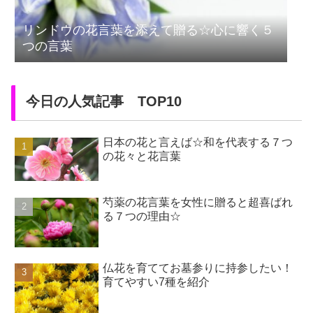
リンドウの花言葉を添えて贈る☆心に響く５
つの言葉
今日の人気記事 TOP10
日本の花と言えば☆和を代表する７つ
の花々と花言葉
芍薬の花言葉を女性に贈ると超喜ばれ
る７つの理由☆
仏花を育ててお墓参りに持参したい！
育てやすい7種を紹介