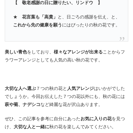
【 敬老感謝の日に贈りたい、リンドウ 】
★
花言葉も「高貴」
と、日ごろの感謝を伝え、と、
これから先の健康を願う
にはぴったりの秋の花です。
美しい青色
をしており、
様々なアレンジが出来る
ことからフ
ラワーアレンジとしても人気の高い秋の花です。
大切な人へ選ぶ
７つの秋の花と
人気アレンジ
はいかがでした
でしょうか。今回お伝えした７つの花以外にも、秋の花には
萩や菊、ナデシコ
など綺麗な花が沢山あります。
ぜひ、この記事を参考に自分にあった
お気に入りの花
を見つ
け、
大切な人と一緒に
秋の花を楽しんでみてください。