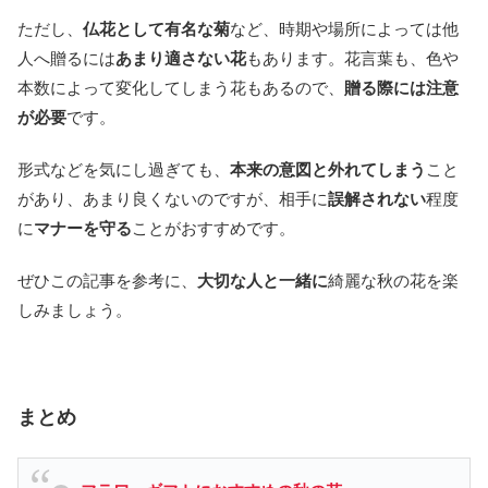
ただし、
仏花として有名な菊
など、時期や場所によっては他
人へ贈るには
あまり適さない花
もあります。花言葉も、色や
本数によって変化してしまう花もあるので、
贈る際には注意
が必要
です。
形式などを気にし過ぎても、
本来の意図と外れてしまう
こと
があり、あまり良くないのですが、相手に
誤解されない
程度
に
マナーを守る
ことがおすすめです。
ぜひこの記事を参考に、
大切な人と一緒に
綺麗な秋の花を楽
しみましょう。
まとめ