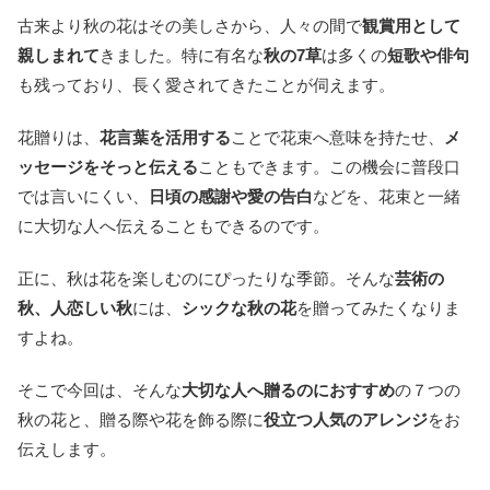
古来より秋の花はその美しさから、人々の間で
観賞用として
親しまれて
きました。特に有名な
秋の7草
は多くの
短歌や俳句
も残っており、長く愛されてきたことが伺えます。
花贈りは、
花言葉を活用する
ことで花束へ意味を持たせ、
メ
ッセージをそっと伝える
こともできます。この機会に普段口
では言いにくい、
日頃の感謝や愛の告白
などを、花束と一緒
に大切な人へ伝えることもできるのです。
正に、秋は花を楽しむのにぴったりな季節。そんな
芸術の
秋、人恋しい秋
には、
シックな秋の花
を贈ってみたくなりま
すよね。
そこで今回は、そんな
大切な人へ贈るのにおすすめ
の７つの
秋の花と、贈る際や花を飾る際に
役立つ人気のアレンジ
をお
伝えします。