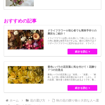
おすすめの記事
ドライフラワー☆初心者でも簡単手作りの
裏技をご紹介！
ドライフラワーは思い出を形にして残したいと思っ
た時に最適な保存方法ですよね。確かに現代ではブ
リザーブドフラワーに定評があますが、ドライフラ
ワーはその昔から愛されてきたお花の保存方法のひ
とつです。結婚式のブーケなどに使われた花など、
今では押し花のサービスが有名ですが、昔はドライ
フラワーでも保存されてきました。30代以降の…
黄色いバラの花言葉に気を付けて！花贈り
７つの注意点
黄色いバラの花言葉には「友情」・「友愛」・「献
身」など良い意味の花言葉があります。しかし、そ
の反面、随分違う意味の言葉もあるようです。数多
くの種類があるバラですが、十九世紀まではモダン
ローズである「ハイブリット・ティー」の中には、
黄色のバラというのは、存在していませんでした。
しかし、フランスの園芸家ジョセフ・ペルネ＝デ…
ホーム
花の選び方
秋の花の贈り物☆大切な人へ選