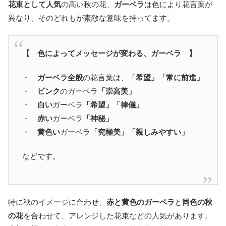
花束として人気
の高い秋の花、
ガーベラ
は色により花言葉が
異なり、そのどれもが素敵な意味を持ってます。
【 色によってメッセージが変わる、ガーベラ 】
・
ガーベラ全般
の花言葉は、
「希望」「常に前進」
・
ピンク
のガーベラ
「崇高美」
・
白い
ガーベラ
「希望」「律儀」
・
赤い
ガーベラ
「神秘」
・
黄色い
ガーベラ
「究極美」「親しみやすい」
などです。
特に秋のイメージに合わせ、
赤と黄色のガーベラ
と
同色の秋
の花
を合わせて、アレンジした花束などの人気があります。