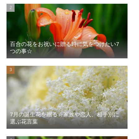
百合の花をお祝いに贈る時に気をつけたい7
つの事☆
7月の誕生花を贈る☆家族や恋人、相手別に
選ぶ花言葉