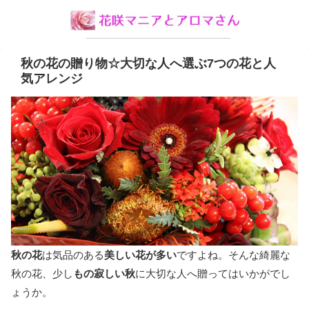
秋の花の贈り物☆大切な人へ選ぶ7つの花と人
気アレンジ
秋の花
は気品のある
美しい花が多い
ですよね。そんな綺麗な
秋の花、少し
もの寂しい秋
に大切な人へ贈ってはいかがでし
ょうか。