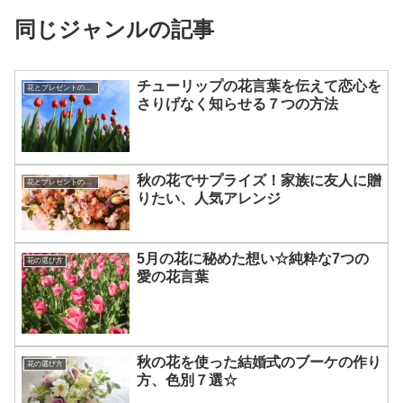
同じジャンルの記事
チューリップの花言葉を伝えて恋心を
花とプレゼントの選び方
さりげなく知らせる７つの方法
秋の花でサプライズ！家族に友人に贈
花とプレゼントの選び方
りたい、人気アレンジ
5月の花に秘めた想い☆純粋な7つの
花の選び方
愛の花言葉
秋の花を使った結婚式のブーケの作り
花の選び方
方、色別７選☆