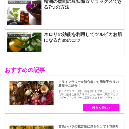
精油の効能の豆知識☆リラックスでき
アロマオイルの効能と使い方
る7つの方法
ネロリの効能を利用してツルピカお肌
アロマオイルの効能と使い方
になるためのコツ
おすすめの記事
ドライフラワー☆初心者でも簡単手作りの
裏技をご紹介！
ドライフラワーは思い出を形にして残したいと思っ
た時に最適な保存方法ですよね。確かに現代ではブ
リザーブドフラワーに定評があますが、ドライフラ
ワーはその昔から愛されてきたお花の保存方法のひ
とつです。結婚式のブーケなどに使われた花など、
今では押し花のサービスが有名ですが、昔はドライ
フラワーでも保存されてきました。30代以降の…
黄色いバラの花言葉に気を付けて！花贈り