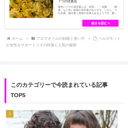
７つの注意点
黄色いバラの花言葉には「友情」・「友愛」・「献
身」など良い意味の花言葉があります。しかし、そ
の反面、随分違う意味の言葉もあるようです。数多
くの種類があるバラですが、十九世紀まではモダン
ローズである「ハイブリット・ティー」の中には、
黄色のバラというのは、存在していませんでした。
しかし、フランスの園芸家ジョセフ・ペルネ＝デ…
ホーム
アロマオイルの効能と使い方
ベルガモット
が女性をサポート☆その特徴と人気の秘密
このカテゴリーで今読まれている記事
TOP5