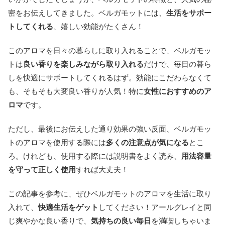
密をお伝えしてきました。ベルガモットには、
生活をサポー
トしてくれる
、嬉しい効能がたくさん！
このアロマを日々の暮らしに取り入れることで、ベルガモッ
トは
良い香りを楽しみながら取り入れる
だけで、毎日の暮ら
しを快適にサポートしてくれるはず。効能にこだわらなくて
も、そもそも大変良い香りが人気！特に
女性におすすめのア
ロマ
です。
ただし、最後にお伝えした通り効果の強い反面、ベルガモッ
トのアロマを使用する際には
多くの注意点が気になる
とこ
ろ。けれども、使用する際には説明書をよく読み、
用法容量
を守って正しく使用
すれば大丈夫！
この記事を参考に、ぜひベルガモットのアロマを生活に取り
入れて、
快適生活をゲット
してください！アールグレイと同
じ爽やかな良い香りで、
気持ちの良い毎日
を満喫しちゃいま