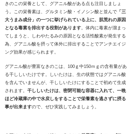
きのこの栄養として、グアニル酸がある点も注目しましょ
う。この栄養素は、グルタミン酸・イノシン酸と並んで
「三
大うまみ成分」の一つに挙げられている上に、肌荒れの原因
となる毒素を排出する役割があります
。体内に毒素が溜まっ
てしまうと、しわやたるみの原因となる活性酸素が発生する
為、グアニル酸を摂って体外に排出することでアンチエイジ
ング効果が感じられます。
グアニル酸が豊富なきのこは、100ｇ中150ｍｇの含有量があ
る干ししいたけです。しいたけは、生の状態ではグアニル酸
を含んでいませんが、干ししいたけにすることで初めて生成
されます。
干ししいたけは、密閉可能な容器に入れて、一晩
ほど冷蔵庫の中で水戻しをすることで栄養素を逃さずに摂る
事が出来ます
ので、ぜひ実践してみましょう。