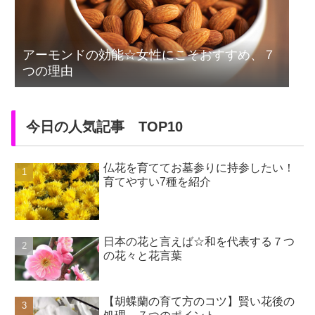
アーモンドの効能☆女性にこそおすすめ、７
つの理由
今日の人気記事 TOP10
仏花を育ててお墓参りに持参したい！
育てやすい7種を紹介
日本の花と言えば☆和を代表する７つ
の花々と花言葉
【胡蝶蘭の育て方のコツ】賢い花後の