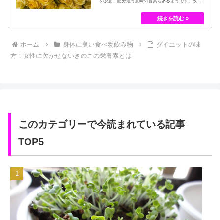
の反面、随分違う意味の言葉もあるようです。数多
くの種類があるバラですが、十九世紀まではモダン
ローズである「ハイブリット・ティー」の中には、
黄色のバラというのは、存在していませんでした。
しかし、フランスの園芸家ジョセフ・ペルネ＝デ…
ホーム
身体に良い食べ物飲み物
ダイエットの味
方！女性に欠かせないきのこの栄養素とは
このカテゴリーで今読まれている記事
TOP5