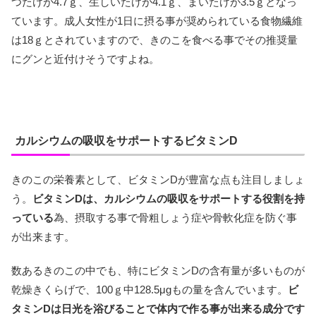
つたけが4.7ｇ、生しいたけが4.1ｇ、まいたけが3.5ｇとなっ
ています。成人女性が1日に摂る事が奨められている食物繊維
は18ｇとされていますので、きのこを食べる事でその推奨量
にグンと近付けそうですよね。
カルシウムの吸収をサポートするビタミンD
きのこの栄養素として、ビタミンDが豊富な点も注目しましょ
う。
ビタミンDは、カルシウムの吸収をサポートする役割を持
っている
為、摂取する事で骨粗しょう症や骨軟化症を防ぐ事
が出来ます。
数あるきのこの中でも、特にビタミンDの含有量が多いものが
乾燥きくらげで、100ｇ中128.5μgもの量を含んでいます。
ビ
タミンDは日光を浴びることで体内で作る事が出来る成分です