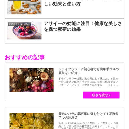
しい効果と使い方
アサイーの効能に注目！健康な美しさ
身体に良い食べ物飲み物
を保つ秘密の効果
おすすめの記事
ドライフラワー☆初心者でも簡単手作りの
裏技をご紹介！
ドライフラワーは思い出を形にして残したいと思っ
た時に最適な保存方法ですよね。確かに現代ではブ
リザーブドフラワーに定評があますが、ドライフラ
ワーはその昔から愛されてきたお花の保存方法のひ
とつです。結婚式のブーケなどに使われた花など、
今では押し花のサービスが有名ですが、昔はドライ
フラワーでも保存されてきました。30代以降の…
黄色いバラの花言葉に気を付けて！花贈り
７つの注意点
黄色いバラの花言葉には「友情」・「友愛」・「献
身」など良い意味の花言葉があります。しかし、そ