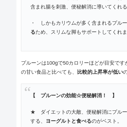
含まれ腸を刺激、便秘解消に導いてくれ
・ しかもカリウムが多く含まれるプル
る
ため、スリムな脚もサポートしてくれ
プルーンは100gで50カロリーほどが目安です
の甘い食品と比べても、
比較的上昇率が低い
【 プルーンの効能☆便秘解消！ 】
★ ダイエットの大敵、便秘解消にプル
する、
ヨーグルトと食べる
のがベスト。