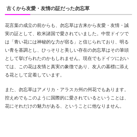
古くから友愛・友情の証だった勿忘草
花言葉の成立の前からも、勿忘草は古来から友愛・友情・誠
実の証として、欧米諸国で愛されていました。中世ドイツで
は「青い花には神秘的な力が宿る」と信じられており、明る
い青を基調とし、ひっそりと美しい存在の勿忘草はその筆頭
として挙げられたのかもしれません。現在でもドイツにおい
ては、この花は友情と真実の象徴であり、友人の墓標に添え
る花として定着しています。
また、勿忘草はアメリカ・アラスカ州の州花でもあります。
控えめでもこのように国際的に愛されているということは、
花にそれだけの魅力がある、ということに他なりません。