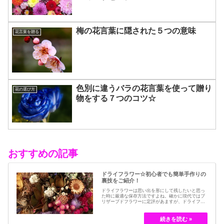
梅の花言葉に隠された５つの意味
花言葉を贈る
色別に違うバラの花言葉を使って贈り
花の選び方
物をする７つのコツ☆
おすすめの記事
ドライフラワー☆初心者でも簡単手作りの
裏技をご紹介！
ドライフラワーは思い出を形にして残したいと思っ
た時に最適な保存方法ですよね。確かに現代ではブ
リザーブドフラワーに定評があますが、ドライフラ
ワーはその昔から愛されてきたお花の保存方法のひ
とつです。結婚式のブーケなどに使われた花など、
今では押し花のサービスが有名ですが、昔はドライ
フラワーでも保存されてきました。30代以降の…