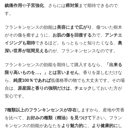
鎮痛作用
や
子宮強化
、さらには
癌対策
まで期待できるので
す。
フランキンセンスの効能は
美容にまで広がり
、傷ついた樹木
がその傷を癒すように、
お肌の傷を回復する
力で、
アンチエ
イジングも期待
できるほど。もっともっと知りたくなる、
奥
深い世界が垣間見える
のが、フランキンセンスなのです。
フランキンセンスの効能を期待して購入するなら、
「出来る
限り高いものを…。」とは言いません
。香りを楽しむだけな
ら、
純度100％であれば
低価格帯の物でも大丈夫です。その場
合は、
原産国と香りの強弱だけは、チェック
しておいた方が
安心です。
7種類以上のフランキンセンスが存在
しますから、産地や芳香
を比べて、
お好みの種類（精油）を見つけて
下さい。フラン
キンセンスの効能があなたを
より魅力的
に、
より健康的に
し