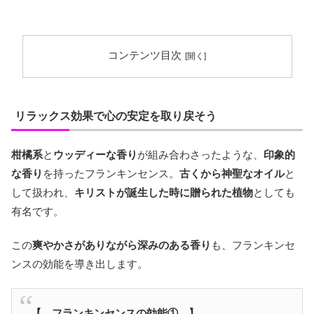
コンテンツ目次
リラックス効果で心の安定を取り戻そう
柑橘系
と
ウッディーな香り
が組み合わさったような、
印象的
な香り
を持ったフランキンセンス。
古くから神聖なオイル
と
して扱われ、
キリストが誕生した時に贈られた植物
としても
有名です。
この
爽やかさがありながら深みのある香り
も、フランキンセ
ンスの効能を導き出します。
【 フランキンセンスの効能① 】