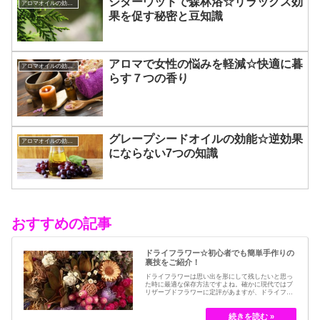
シダーウッドで森林浴☆リラックス効
アロマオイルの効能と使い方
果を促す秘密と豆知識
アロマで女性の悩みを軽減☆快適に暮
アロマオイルの効能と使い方
らす７つの香り
グレープシードオイルの効能☆逆効果
アロマオイルの効能と使い方
にならない7つの知識
おすすめの記事
ドライフラワー☆初心者でも簡単手作りの
裏技をご紹介！
ドライフラワーは思い出を形にして残したいと思っ
た時に最適な保存方法ですよね。確かに現代ではブ
リザーブドフラワーに定評があますが、ドライフラ
ワーはその昔から愛されてきたお花の保存方法のひ
とつです。結婚式のブーケなどに使われた花など、
今では押し花のサービスが有名ですが、昔はドライ