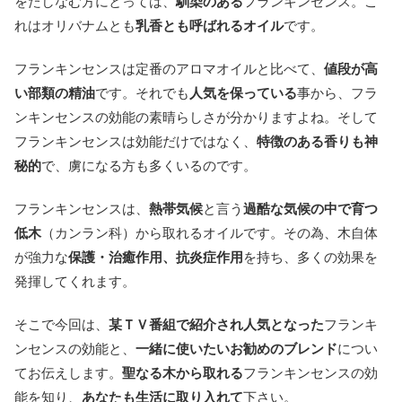
をたしなむ方にとっては、
馴染のある
フランキンセンス。こ
れはオリバナムとも
乳香とも呼ばれるオイル
です。
フランキンセンスは定番のアロマオイルと比べて、
値段が高
い部類の精油
です。それでも
人気を保っている
事から、フラ
ンキンセンスの効能の素晴らしさが分かりますよね。そして
フランキンセンスは効能だけではなく、
特徴のある香りも神
秘的
で、虜になる方も多くいるのです。
フランキンセンスは、
熱帯気候
と言う
過酷な気候の中で育つ
低木
（カンラン科）から取れるオイルです。その為、木自体
が強力な
保護・治癒作用、抗炎症作用
を持ち、多くの効果を
発揮してくれます。
そこで今回は、
某ＴＶ番組で紹介され人気となった
フランキ
ンセンスの効能と、
一緒に使いたいお勧めのブレンド
につい
てお伝えします。
聖なる木から取れる
フランキンセンスの効
能を知り、
あなたも生活に取り入れて
下さい。