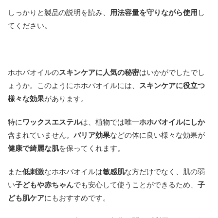
しっかりと製品の説明を読み、
用法容量を守りながら使用
し
てください。
ホホバオイルの
スキンケアに人気の秘密
はいかがでしたでし
ょうか。このようにホホバオイルには、
スキンケアに役立つ
様々な効果
があります。
特に
ワックスエステル
は、植物では唯一
ホホバオイルにしか
含まれていません。
バリア効果
などの体に良い様々な効果が
健康で綺麗な肌
を保ってくれます。
また
低刺激
なホホバオイルは
敏感肌
な方だけでなく、肌の弱
い
子どもや赤ちゃん
でも安心して使うことができるため、
子
ども肌ケア
にもおすすめです。