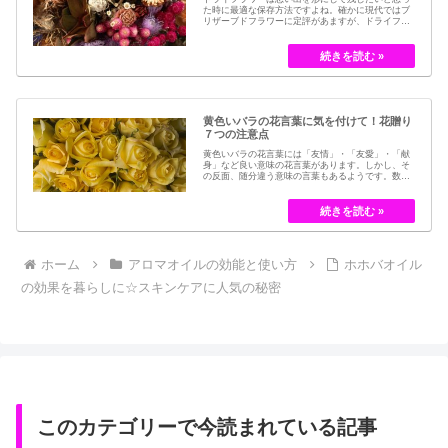
た時に最適な保存方法ですよね。確かに現代ではブ
リザーブドフラワーに定評があますが、ドライフラ
ワーはその昔から愛されてきたお花の保存方法のひ
とつです。結婚式のブーケなどに使われた花など、
今では押し花のサービスが有名ですが、昔はドライ
フラワーでも保存されてきました。30代以降の…
黄色いバラの花言葉に気を付けて！花贈り
７つの注意点
黄色いバラの花言葉には「友情」・「友愛」・「献
身」など良い意味の花言葉があります。しかし、そ
の反面、随分違う意味の言葉もあるようです。数多
くの種類があるバラですが、十九世紀まではモダン
ローズである「ハイブリット・ティー」の中には、
黄色のバラというのは、存在していませんでした。
しかし、フランスの園芸家ジョセフ・ペルネ＝デ…
ホーム
アロマオイルの効能と使い方
ホホバオイル
の効果を暮らしに☆スキンケアに人気の秘密
このカテゴリーで今読まれている記事