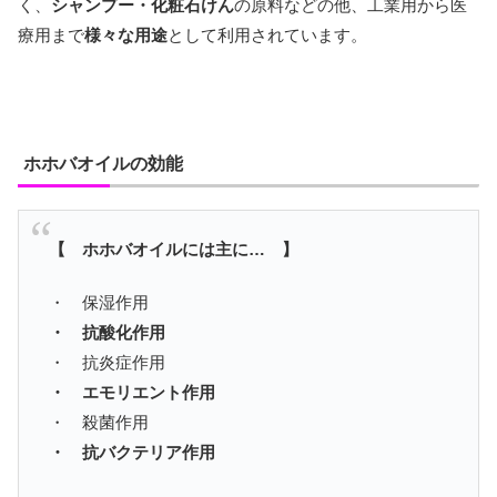
く、
シャンプー・化粧石けん
の原料などの他、工業用から医
療用まで
様々な用途
として利用されています。
ホホバオイルの効能
【 ホホバオイルには主に… 】
・ 保湿作用
・ 抗酸化作用
・ 抗炎症作用
・ エモリエント作用
・ 殺菌作用
・ 抗バクテリア作用