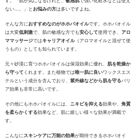
す。「肌が気になるけれど、
敏感肌
で強い化粧水などは使え
ない…。」と
お悩みの方
は多いですよね。
そんな方に
おすすめなのがホホバオイル
です。ホホバオイル
は大変
低刺激
で、肌の敏感な方でも
安心して
使用でき、
アロ
ママッサージ
では
キャリアオイル
（アロマオイルと混ぜて使
うもの）としても知られています。
元々砂漠に育つホホバオイルは保湿効果に優れ、
肌を乾燥か
ら守って
くれます。また植物では
唯一肌に良い
ワックスエス
テルという成分を含んでおり、
紫外線などから肌を守る
バリ
ア効果も非常に高いです。
その他にもホホバオイルには、
ニキビを抑える
効果や、
角質
を柔らかくする
効果など、肌に嬉しい様々な効果が満載で
す。
こんなに
スキンケアに万能の効果
が期待できるホホバオイ