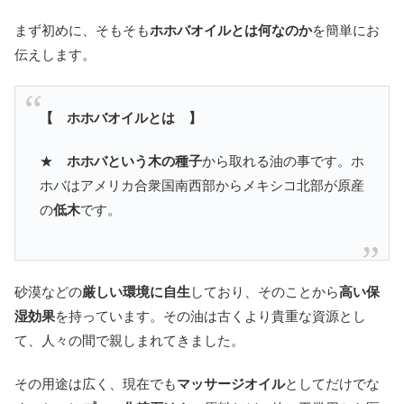
まず初めに、そもそも
ホホバオイルとは何なのか
を簡単にお
伝えします。
【 ホホバオイルとは 】
★
ホホバという木の種子
から取れる油の事です。ホ
ホバはアメリカ合衆国南西部からメキシコ北部が原産
の
低木
です。
砂漠などの
厳しい環境に自生
しており、そのことから
高い保
湿効果
を持っています。その油は古くより貴重な資源とし
て、人々の間で親しまれてきました。
その用途は広く、現在でも
マッサージオイル
としてだけでな