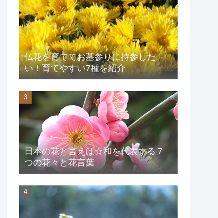
仏花を育ててお墓参りに持参した
い！育てやすい7種を紹介
日本の花と言えば☆和を代表する７
つの花々と花言葉