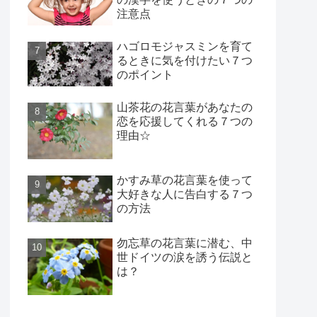
注意点
ハゴロモジャスミンを育て
るときに気を付けたい７つ
のポイント
山茶花の花言葉があなたの
恋を応援してくれる７つの
理由☆
かすみ草の花言葉を使って
大好きな人に告白する７つ
の方法
勿忘草の花言葉に潜む、中
世ドイツの涙を誘う伝説と
は？