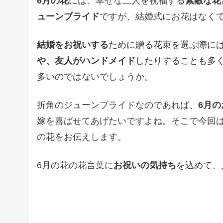
6月の花
には、幸せな二人を祝福する
素敵な花
ューンブライド
ですが、結婚式にお花はなく
結婚をお祝いする
ために贈る花束を選ぶ際に
や、友人がハンドメイド
したりすることも多
多いのではないでしょうか。
折角のジューンブライドなのであれば、
6月
嫁を喜ばせてあげたいですよね。そこで今回
の花をお伝えします。
6月の花の花言葉に
お祝いの気持ち
を込めて、