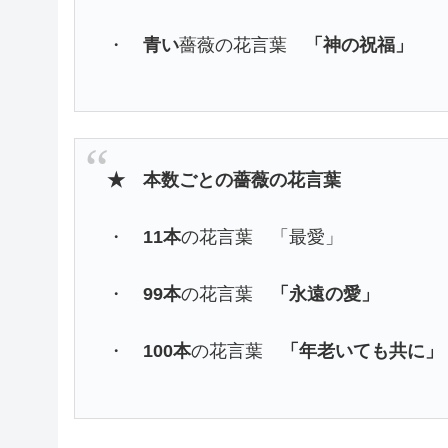
・
青い
薔薇の花言葉
「神の祝福」
★ 本数ごとの薔薇の花言葉
・
11本
の花言葉 「最愛」
・
99本
の花言葉
「永遠の愛」
・
100本
の花言葉
「年老いても共に」