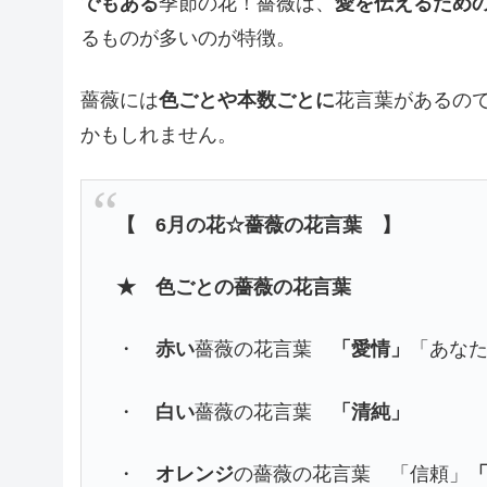
でもある
季節の花！薔薇は、
愛を伝えるため
るものが多いのが特徴。
薔薇には
色ごとや本数ごとに
花言葉があるの
かもしれません。
【 6月の花☆薔薇の花言葉 】
★ 色ごとの薔薇の花言葉
・
赤い
薔薇の花言葉
「愛情」
「あな
・
白い
薔薇の花言葉
「清純」
・
オレンジ
の薔薇の花言葉 「信頼」