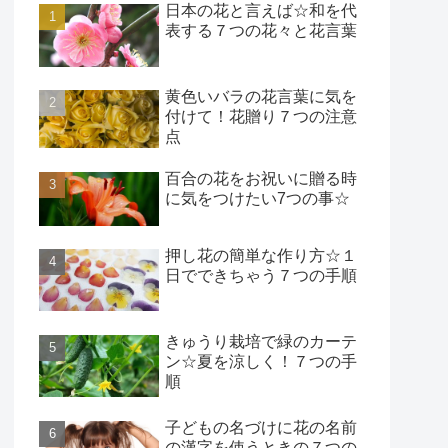
日本の花と言えば☆和を代
表する７つの花々と花言葉
黄色いバラの花言葉に気を
付けて！花贈り７つの注意
点
百合の花をお祝いに贈る時
に気をつけたい7つの事☆
押し花の簡単な作り方☆１
日でできちゃう７つの手順
きゅうり栽培で緑のカーテ
ン☆夏を涼しく！７つの手
順
子どもの名づけに花の名前
の漢字を使うときの７つの