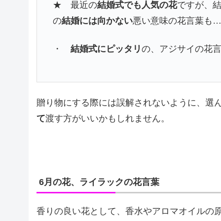
★ 最近の
結婚式でも人気の花
ですが、
の
結婚には向かない
悪い意味の花言葉も
・
結婚式にピッタリ
の、アジサイの花
贈り物にする際には誤解されないように、選
て
渡す方がいいかもしれません。
6月の花、ライラックの花言葉
香りの良い花として、香水やアロマオイルの