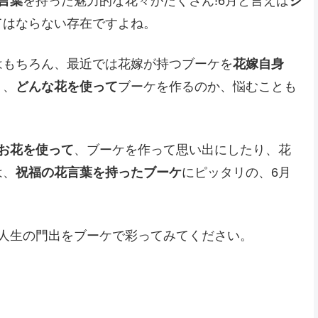
言葉
を持った魅力的な花々がたくさん!6月と言えば
ジ
てはならない存在ですよね。
はもちろん、最近では花嫁が持つブーケを
花嫁自身
く、
どんな花を使って
ブーケを作るのか、悩むことも
のお花を使って
、ブーケを作って思い出にしたり、花
は、
祝福の花言葉を持ったブーケ
にピッタリの、6月
人生の門出をブーケで彩ってみてください。