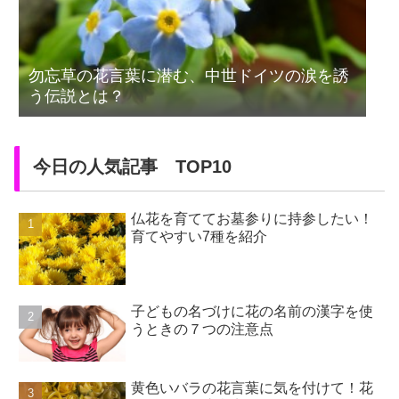
勿忘草の花言葉に潜む、中世ドイツの涙を誘
う伝説とは？
今日の人気記事 TOP10
仏花を育ててお墓参りに持参したい！
育てやすい7種を紹介
子どもの名づけに花の名前の漢字を使
うときの７つの注意点
黄色いバラの花言葉に気を付けて！花