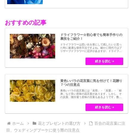
おすすめの記事
ドライフラワー☆初心者でも簡単手作りの
裏技をご紹介！
ドライフラワーは思い出を形にして残したいと思っ
た時に最適な保存方法ですよね。確かに現代ではブ
リザーブドフラワーに定評があますが、ドライフラ
ワーはその昔から愛されてきたお花の保存方法のひ
とつです。結婚式のブーケなどに使われた花など、
今では押し花のサービスが有名ですが、昔はドライ
フラワーでも保存されてきました。30代以降の…
黄色いバラの花言葉に気を付けて！花贈り
７つの注意点
黄色いバラの花言葉には「友情」・「友愛」・「献
身」など良い意味の花言葉があります。しかし、そ
の反面、随分違う意味の言葉もあるようです。数多
くの種類があるバラですが、十九世紀まではモダン
ローズである「ハイブリット・ティー」の中には、
黄色のバラというのは、存在していませんでした。
しかし、フランスの園芸家ジョセフ・ペルネ＝デ…
ホーム
花とプレゼントの選び方
百合の花言葉に注
目、ウェディングブーケに使う際の注意点