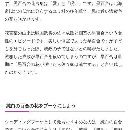
す。黒百合の花言葉は「愛」と「呪い」です。黒百合は北海
道以北の低地に分布するユリ科の多年草で、黒に近い濃紫色
の花を咲かせます。
花言葉の由来は戦国武将の佐々成政と側室の早百合という女
性のエピソードです。美しい側室であった早百合ですが子ど
もを身ごもった際、成政の子ではないとの噂がたちました。
激怒した成政が早百合を殺めてしまうのですが、早百合は最
期に「黒百合の花が咲いたら佐々家は滅亡する」と言い残し
たのだそうです。
純白の百合の花をブーケにしよう
ウェディングブーケとして最もおすすめなのは、純白の百合
です。白い百合の花言葉は「純潔」「威厳」「無垢」「無邪