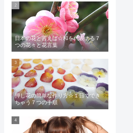
日本の花と言えば☆和を代表する７
つの花々と花言葉
押し花の簡単な作り方☆１日ででき
ちゃう７つの手順