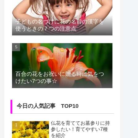
子どもの名づけに花の名前の漢字を
使うときの７つの注意点
百合の花をお祝いに贈る時に気をつ
けたい7つの事☆
今日の人気記事 TOP10
仏花を育ててお墓参りに持
参したい！育てやすい7種
を紹介