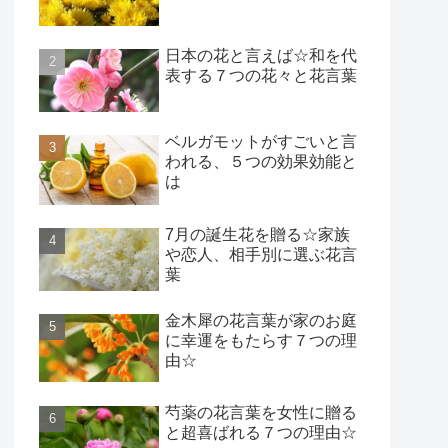
日本の花と言えば☆和を代
表する７つの花々と花言葉
ベルガモットがすごいと言
われる、５つの効果効能と
は
7月の誕生花を贈る☆家族
や恋人、相手別に選ぶ花言
葉
金木犀の花言葉が家のお庭
に幸運をもたらす７つの理
由☆
芍薬の花言葉を女性に贈る
と超喜ばれる７つの理由☆