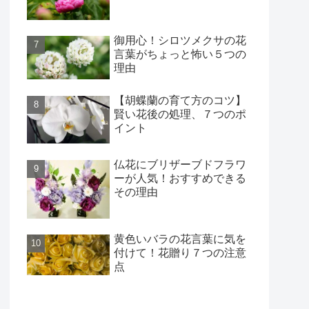
御用心！シロツメクサの花
言葉がちょっと怖い５つの
理由
【胡蝶蘭の育て方のコツ】
賢い花後の処理、７つのポ
イント
仏花にブリザーブドフラワ
ーが人気！おすすめできる
その理由
黄色いバラの花言葉に気を
付けて！花贈り７つの注意
点