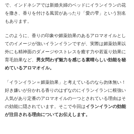
で、インドネシアでは新婚夫婦のベッドにイランイランの花
を撒き、香りを付ける風習があったり「愛の雫」という別名
もあります。
このように、香りの印象や媚薬効果のあるアロマオイルとし
てのイメージが強いイランイランですが、実際は媚薬効果以
外にも精神面のダメージやストレスを癒す力や若返り効果に
育毛効果など、
男女問わず魅力を感じる素晴らしい効能を秘
めているアロマオイル。
「イランイラン＝媚薬効果」と考えているのなら勿体無い！
好き嫌いが分かれる香りのはずなのにイランイランに根強い
人気があり定番のアロマオイルの一つとされている理由はそ
の効能に隠されています。そこで今回は
イランイランの効能
が注目される理由についてお伝えします。