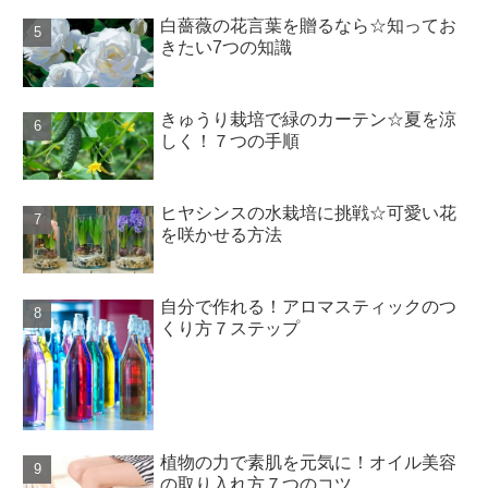
白薔薇の花言葉を贈るなら☆知ってお
きたい7つの知識
きゅうり栽培で緑のカーテン☆夏を涼
しく！７つの手順
ヒヤシンスの水栽培に挑戦☆可愛い花
を咲かせる方法
自分で作れる！アロマスティックのつ
くり方７ステップ
植物の力で素肌を元気に！オイル美容
の取り入れ方７つのコツ