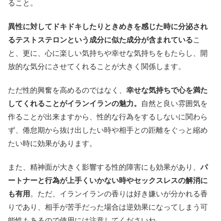
ること。
異性に対してドキドキしたりときめきを感じた時に分泌され
るテストステロンという成分に似た成分が含まれている
こ
と、更に、心に楽しい気持ちや幸せな気持ちをもたらし、開
放的な気分にさせてくれることが大きく関係します。
ただ性的興奮を高めるのではなく、
幸せな気持ちで心を満た
してくれることがイランイランの魅力。
自然と良い雰囲気を
作ることが出来ますから、性的な行為をするしないに関わら
ず、倦怠期から抜け出したい時や相手との距離をぐっと縮め
たい時に効果があります。
また、精神面が大きく影響する性的障害にも効果があり、
パ
ートナーと行為が上手くいかない時やセックスレスの解消に
も有用
。ただ、イランイランの香りは好き嫌いが分かれる香
りであり、相手が苦手だった場合は逆効果になってしまう可
能性もあるので使用には注意してくださいね。