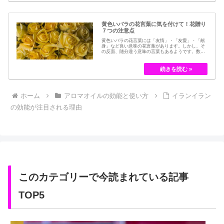
黄色いバラの花言葉に気を付けて！花贈り
７つの注意点
黄色いバラの花言葉には「友情」・「友愛」・「献
身」など良い意味の花言葉があります。しかし、そ
の反面、随分違う意味の言葉もあるようです。数多
くの種類があるバラですが、十九世紀まではモダン
ローズである「ハイブリット・ティー」の中には、
黄色のバラというのは、存在していませんでした。
しかし、フランスの園芸家ジョセフ・ペルネ＝デ…
ホーム
アロマオイルの効能と使い方
イランイラン
の効能が注目される理由
このカテゴリーで今読まれている記事
TOP5