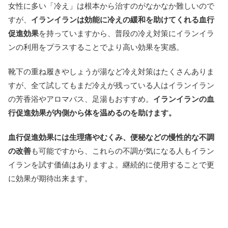
女性に多い「冷え」は根本から治すのがなかなか難しいので
すが、
イランイランは効能に冷えの緩和を助けてくれる血行
促進効果
を持っていますから、普段の冷え対策にイランイラ
ンの利用をプラスすることでより高い効果を実感。
靴下の重ね履きやしょうが湯など冷え対策はたくさんありま
すが、全て試してもまだ冷えが残っている人はイランイラン
の芳香浴やアロマバス、足湯もおすすめ。
イランイランの血
行促進効果が内側から体を温めるのを助けます。
血行促進効果には生理痛やむくみ、便秘などの慢性的な不調
の改善
も可能ですから、これらの不調が気になる人もイラン
イランを試す価値はありますよ。継続的に使用することで更
に効果が期待出来ます。