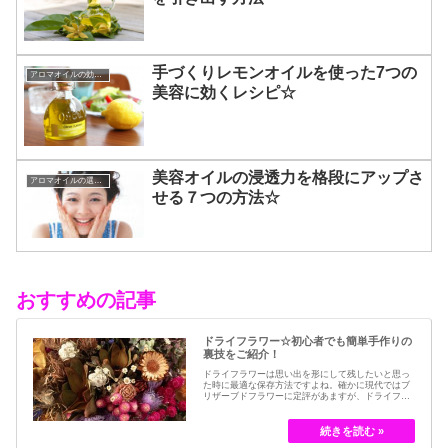
手づくりレモンオイルを使った7つの
アロマオイルの効能と使い方
美容に効くレシピ☆
美容オイルの浸透力を格段にアップさ
アロマオイルの選び方
せる７つの方法☆
おすすめの記事
ドライフラワー☆初心者でも簡単手作りの
裏技をご紹介！
ドライフラワーは思い出を形にして残したいと思っ
た時に最適な保存方法ですよね。確かに現代ではブ
リザーブドフラワーに定評があますが、ドライフラ
ワーはその昔から愛されてきたお花の保存方法のひ
とつです。結婚式のブーケなどに使われた花など、
今では押し花のサービスが有名ですが、昔はドライ
フラワーでも保存されてきました。30代以降の…