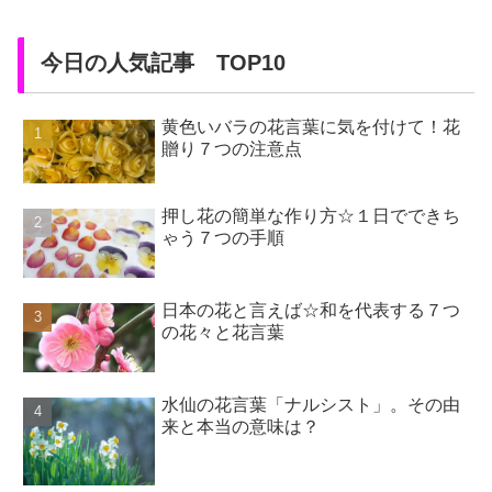
今日の人気記事 TOP10
黄色いバラの花言葉に気を付けて！花
贈り７つの注意点
押し花の簡単な作り方☆１日でできち
ゃう７つの手順
日本の花と言えば☆和を代表する７つ
の花々と花言葉
水仙の花言葉「ナルシスト」。その由
来と本当の意味は？