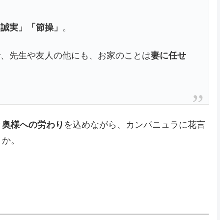
「誠実」「節操」
。
で、先生や友人の他にも、お家のことは
妻に任せ
。
と
奥様への労わり
を込めながら、カンパニュラに花言
うか。