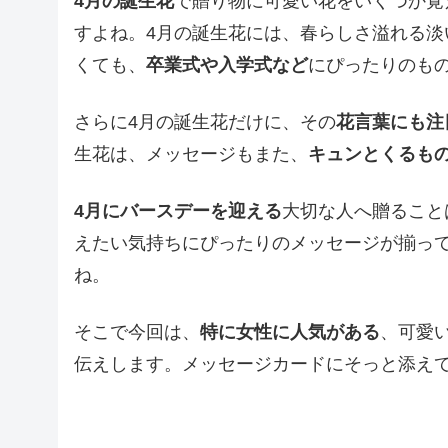
4月の誕生花
で贈り物に可愛い花をいくつか覚
すよね。4月の誕生花には、春らしさ溢れる
くても、
卒業式や入学式など
にぴったりのも
さらに4月の誕生花だけに、その
花言葉にも注
生花は、メッセージもまた、
キュンとくるも
4月にバースデーを迎える
大切な人へ贈ること
えたい気持ちにぴったりのメッセージが揃っ
ね。
そこで今回は、
特に女性に人気がある
、可愛
伝えします。メッセージカードにそっと添え