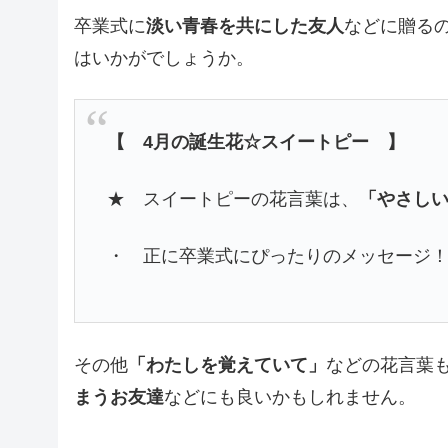
卒業式に
淡い青春を共にした友人
などに贈る
はいかがでしょうか。
【 4月の誕生花☆スイートピー 】
★ スイートピーの花言葉は、
「やさし
・ 正に卒業式にぴったりのメッセージ
その他
「わたしを覚えていて」
などの花言葉
まうお友達
などにも良いかもしれません。