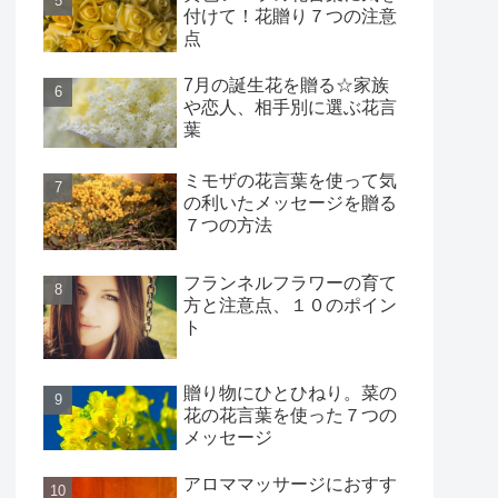
付けて！花贈り７つの注意
点
7月の誕生花を贈る☆家族
や恋人、相手別に選ぶ花言
葉
ミモザの花言葉を使って気
の利いたメッセージを贈る
７つの方法
フランネルフラワーの育て
方と注意点、１０のポイン
ト
贈り物にひとひねり。菜の
花の花言葉を使った７つの
メッセージ
アロママッサージにおすす