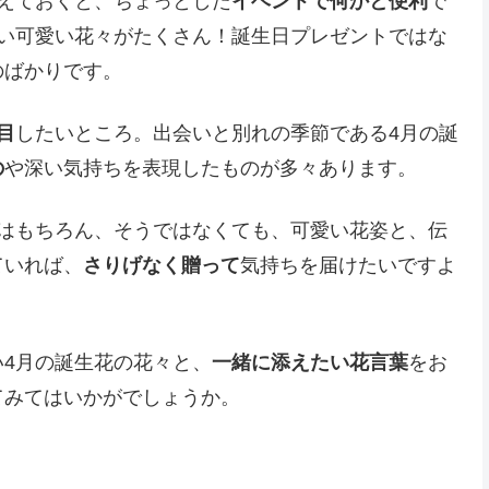
えておくと、ちょっとした
イベントで何かと便利
で
淡い可愛い花々がたくさん！誕生日プレゼントではな
のばかりです。
目
したいところ。出会いと別れの季節である4月の誕
の
や深い気持ちを表現したものが多々あります。
はもちろん、そうではなくても、可愛い花姿と、伝
ていれば、
さりげなく贈って
気持ちを届けたいですよ
い4月の誕生花の花々と、
一緒に添えたい花言葉
をお
てみてはいかがでしょうか。