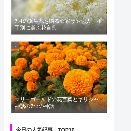
7月の誕生花を贈る☆家族や恋人、相
手別に選ぶ花言葉
マリーゴールドの花言葉とギリシャ
神話の7つの神話
今日の人気記事 TOP10