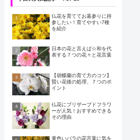
仏花を育ててお墓参りに持
参したい！育てやすい7種
を紹介
日本の花と言えば☆和を代
表する７つの花々と花言葉
【胡蝶蘭の育て方のコツ】
賢い花後の処理、７つのポ
イント
仏花にブリザーブドフラワ
ーが人気！おすすめできる
その理由
黄色いバラの花言葉に気を