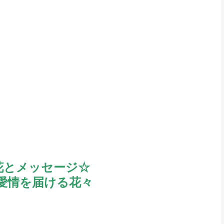
花とメッセージ☆
愛情を届ける花々