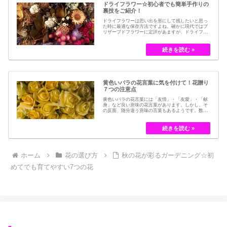
ドライフラワー☆初心者でも簡単手作りの
裏技をご紹介！
ドライフラワーは思い出を形にして残したいと思っ
た時に最適な保存方法ですよね。確かに現代ではブ
リザーブドフラワーに定評があますが、ドライフラ
ワーはその昔から愛されてきたお花の保存方法のひ
とつです。結婚式のブーケなどに使われた花など、
今では押し花のサービスが有名ですが、昔はドライ
フラワーでも保存されてきました。30代以降の…
黄色いバラの花言葉に気を付けて！花贈り
７つの注意点
黄色いバラの花言葉には「友情」・「友愛」・「献
身」など良い意味の花言葉があります。しかし、そ
の反面、随分違う意味の言葉もあるようです。数多
くの種類があるバラですが、十九世紀まではモダン
ローズである「ハイブリット・ティー」の中には、
黄色のバラというのは、存在していませんでした。
しかし、フランスの園芸家ジョセフ・ペルネ＝デ…
ホーム
花の選び方
秋の花が彩るガーデニング☆初
めてでも育てやすい7つの花