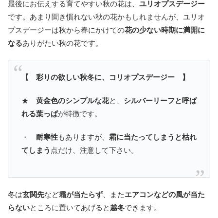
最後にお伝えする育てやすい秋の花は、
ユリオプスデージー
です。あまり聞き慣れない秋の花かもしれませんが、ユリオ
プスデージーは秋から春にかけての
花の少ない時期に満開に
なる
ありがたい秋の花です。
【 彩りの欲しい秋冬に、コリオプスデージー 】
★
黄金色のシンプルな花
と、
シルバーリーフと呼ば
れる葉っぱ
が特徴です。
・
耐寒性
もありますが、
霜に当たってしまうと枯れ
てしまう
点だけ、注意して下さい。
冬は
玄関先
など
霜が当たらず
、また
エアコンなどの風が当た
らない
ところに置いてあげると
越冬
できます。