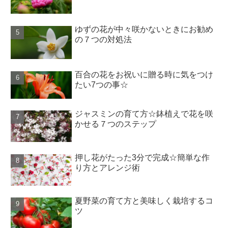
ゆずの花が中々咲かないときにお勧め
の７つの対処法
百合の花をお祝いに贈る時に気をつけ
たい7つの事☆
ジャスミンの育て方☆鉢植えで花を咲
かせる７つのステップ
押し花がたった3分で完成☆簡単な作
り方とアレンジ術
夏野菜の育て方と美味しく栽培するコ
ツ