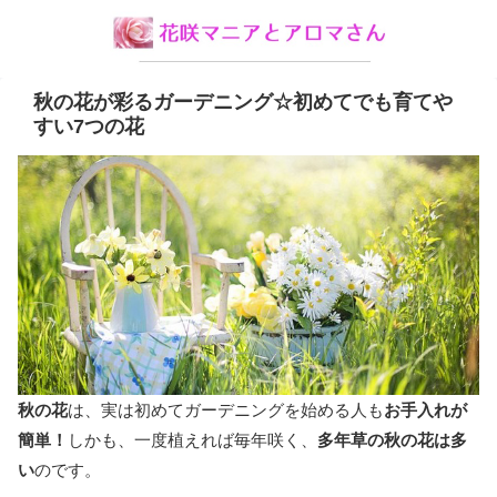
秋の花が彩るガーデニング☆初めてでも育てや
すい7つの花
秋の花
は、実は初めてガーデニングを始める人も
お手入れが
簡単！
しかも、一度植えれば毎年咲く、
多年草の秋の花は多
い
のです。