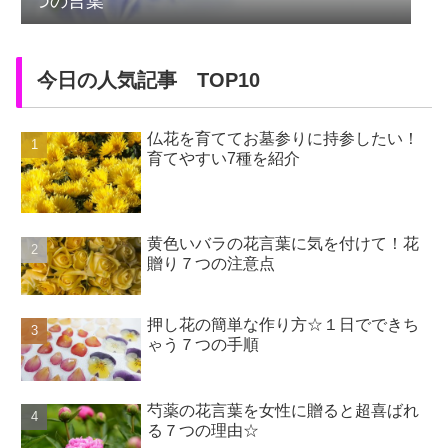
つの言葉
今日の人気記事 TOP10
仏花を育ててお墓参りに持参したい！
育てやすい7種を紹介
黄色いバラの花言葉に気を付けて！花
贈り７つの注意点
押し花の簡単な作り方☆１日でできち
ゃう７つの手順
芍薬の花言葉を女性に贈ると超喜ばれ
る７つの理由☆