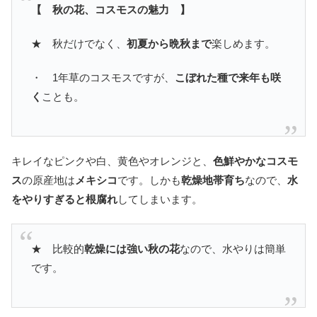
【 秋の花、コスモスの魅力 】
★ 秋だけでなく、
初夏から晩秋まで
楽しめます。
・ 1年草のコスモスですが、
こぼれた種で来年も咲
く
ことも。
キレイなピンクや白、黄色やオレンジと、
色鮮やかなコスモ
ス
の原産地は
メキシコ
です。しかも
乾燥地帯育ち
なので、
水
をやりすぎると根腐れ
してしまいます。
★ 比較的
乾燥には強い秋の花
なので、水やりは簡単
です。