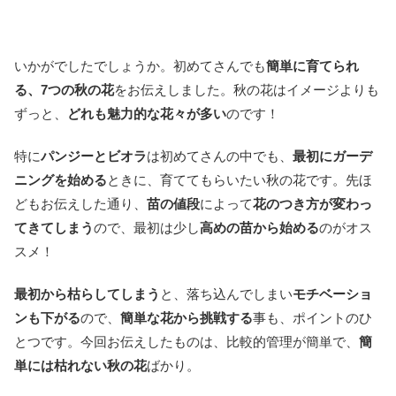
いかがでしたでしょうか。初めてさんでも
簡単に育てられ
る、7つの秋の花
をお伝えしました。秋の花はイメージよりも
ずっと、
どれも魅力的な花々が多い
のです！
特に
パンジーとビオラ
は初めてさんの中でも、
最初にガーデ
ニングを始める
ときに、育ててもらいたい秋の花です。先ほ
どもお伝えした通り、
苗の値段
によって
花のつき方が変わっ
てきてしまう
ので、最初は少し
高めの苗から始める
のがオス
スメ！
最初から枯らしてしまう
と、落ち込んでしまい
モチベーショ
ンも下がる
ので、
簡単な花から挑戦する
事も、ポイントのひ
とつです。今回お伝えしたものは、比較的管理が簡単で、
簡
単には枯れない秋の花
ばかり。