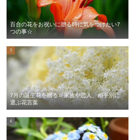
百合の花をお祝いに贈る時に気をつけたい7
つの事☆
7月の誕生花を贈る☆家族や恋人、相手別に
選ぶ花言葉