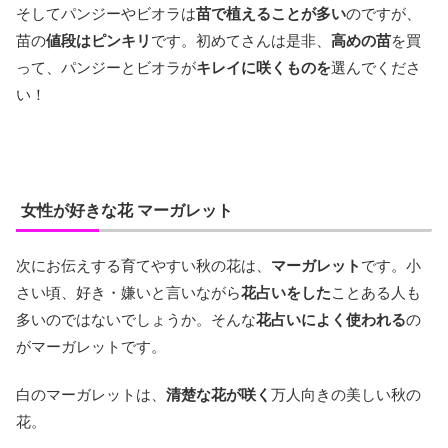
そしてパンジーやビオラは
苗で植えることが多い
のですが、
苗の
値段はピンキリ
です。初めてさんは是非、
高めの苗
を買
って、パンジーとビオラが
キレイに咲くものを
選んでくださ
い！
女性が好きな花 マーガレット
次にお伝えする育てやすい秋の花は、
マーガレット
です。小
さい頃、好き・嫌いと言いながら
花占いをした
ことある人も
多いのではないでしょうか。そんな
花占いによく使われる
の
がマーガレットです。
白のマーガレットは、
清楚な花が咲く
万人向きの美しい秋の
花。