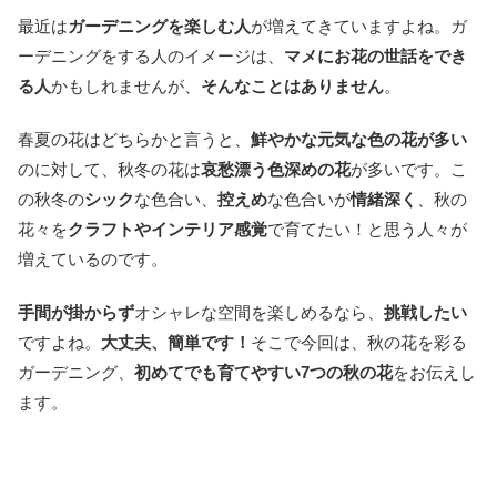
最近は
ガーデニングを楽しむ人
が増えてきていますよね。ガ
ーデニングをする人のイメージは、
マメにお花の世話をでき
る人
かもしれませんが、
そんなことはありません
。
春夏の花はどちらかと言うと、
鮮やかな元気な色の花が多い
のに対して、秋冬の花は
哀愁漂う色深めの花
が多いです。こ
の秋冬の
シック
な色合い、
控えめ
な色合いが
情緒深く
、秋の
花々を
クラフトやインテリア感覚
で育てたい！と思う人々が
増えているのです。
手間が掛からず
オシャレな空間を楽しめるなら、
挑戦したい
ですよね。
大丈夫、簡単です！
そこで今回は、秋の花を彩る
ガーデニング、
初めてでも育てやすい7つの秋の花
をお伝えし
ます。