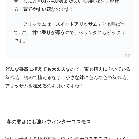
★ なんと
10月～4月頃まで
咲く長期間花を咲かせ
る、
育てやすい花
なのです！
・ アリッサムは
「スイートアリッサム」
とも呼ばれ
ていて、
甘い香りが漂う
ので、ベランダにもピッタリ
です。
どんな容器に植えても大丈夫
なので、
寄せ植えに向いている
秋の花。初めて植えるなら、
小さな鉢
に色んな色の秋の花、
アリッサムを植える
のも良いですね！
冬の寒さにも強いウィンターコスモス
次にお伝えする秋の花は、
ウィンターコスモス
です。ウイン