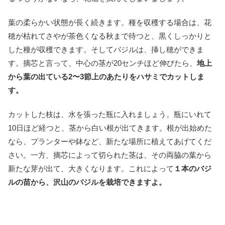
葉の柔らかい状態が長く続きます。種を収穫する場合は、花
穂が枯れてさやが茶色くなる秋まで待つと、黒くしっかりと
した種が収穫できます。そしてバジルは、挿し穂ができま
す。摘芯と言って、中心の茎が20センチほど伸びたら、
地上
から葉の出ている2〜3節上のあたりをハサミでカットしま
す。
カットした枝は、水を張った瓶に入れましょう。瓶にいれて
10日ほど経つと、茎から白い根が出てきます。根が出始めた
なら、プランターや鉢など、新たな場所に植えてあげてくだ
さい。一方、摘芯によって切られた茎は、その両脇の葉から
新たな芽が出て、大きくなります。これによって
１本のバジ
ルの苗から、沢山のバジルを栽培できますよ。