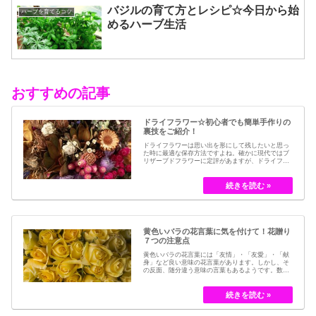
バジルの育て方とレシピ☆今日から始
ハーブを育てるコツ
めるハーブ生活
おすすめの記事
ドライフラワー☆初心者でも簡単手作りの
裏技をご紹介！
ドライフラワーは思い出を形にして残したいと思っ
た時に最適な保存方法ですよね。確かに現代ではブ
リザーブドフラワーに定評があますが、ドライフラ
ワーはその昔から愛されてきたお花の保存方法のひ
とつです。結婚式のブーケなどに使われた花など、
今では押し花のサービスが有名ですが、昔はドライ
フラワーでも保存されてきました。30代以降の…
黄色いバラの花言葉に気を付けて！花贈り
７つの注意点
黄色いバラの花言葉には「友情」・「友愛」・「献
身」など良い意味の花言葉があります。しかし、そ
の反面、随分違う意味の言葉もあるようです。数多
くの種類があるバラですが、十九世紀まではモダン
ローズである「ハイブリット・ティー」の中には、
黄色のバラというのは、存在していませんでした。
しかし、フランスの園芸家ジョセフ・ペルネ＝デ…