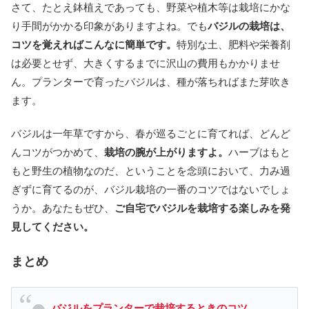
さて、たとえ鉢植えであっても、野菜や植木等は栽培にかな
り手間がかかる印象がありますよね。でも
バジルの栽培は、
コツを覚えればこんなに簡単です。
特別な土、肥料や栄養剤
は必要とせず、大きくするまでに沢山の費用もかかりませ
ん。プランターで育ったバジルは、種が落ちればまた芽吹き
ます。
バジルは一年草ですから、春が巡るごとに育てれば、どんど
んコツがつかめて、
栽培の腕が上がりますよ。
ハーブはもと
もと野生の植物なのだ、ということを念頭において、力み過
ぎずに育てるのが、バジル栽培の一番のコツではないでしょ
うか。あなたもぜひ、
ご自宅でバジルを栽培する楽しみを発
見してください。
まとめ
バジルをプランターで栽培するときのコツ