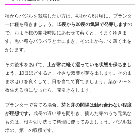
種からバジルを栽培したい方は、4月から6月頃に、プランタ
ーに種を蒔きましょう。1
5度から20度の気温で発芽します
の
で、およそ桜の開花時期にあわせて蒔くと、うまくゆきま
す。黒い種をパラパラと土にまき、その上からごく薄く土を
かけます。
その後水をあげて、
土が常に軽く湿っている状態を保ちまし
ょう。
10日ほどすると、小さな双葉が芽を出します。そのま
ま水はけを良くして、日を当てて育てましょう。葉が２〜３
枚生える頃になったら、間引きをします。
プランターで育てる場合、
芽と芽の間隔は触れ合わない程度
が理想です。
成長の遅い芽を間引き、摘んだ芽のうち元気な
ものは、根を切り洗って料理に使ってみましょう。バジル栽
培の、第一の収穫です。