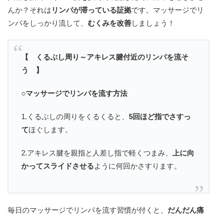
んか？それは
リンパが滞っている証拠
です。マッサージでリ
ンパをしっかり流して、
むくみを改善
しましょう！
【 くるぶし周り～アキレス腱付近のリンパを流そ
う 】
○マッサージでリンパを流す方法
1.くるぶしの周りをくるくると、
5回ほど指でさすっ
て
ほぐします。
2.アキレス腱を親指と人差し指で軽くつまみ、
上に向
かってスライドさせる
ように何回かさすります。
毎日のマッサージでリンパを流す習慣が付くと、
だんだん痛