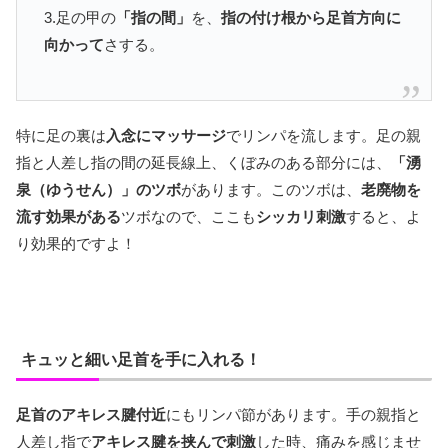
3.足の甲の
「指の間」
を、
指の付け根から足首方向に
向かって
さする。
特に足の裏は
入念にマッサージ
でリンパを流します。足の親
指と人差し指の間の延長線上、くぼみのある部分には、
「湧
泉（ゆうせん）」のツボ
があります。このツボは、
老廃物を
流す効果がある
ツボなので、ここも
シッカリ刺激
すると、よ
り効果的ですよ！
キュッと細い足首を手に入れる！
足首のアキレス腱付近
にもリンパ節があります。手の親指と
人差し指で
アキレス腱を挟んで刺激
した時、痛みを感じませ