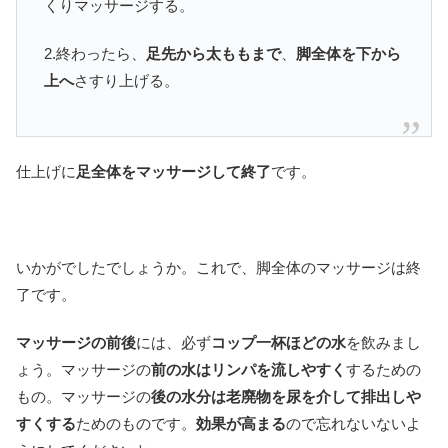
くりマッサージする。
2.終わったら、
足先から太ももまで
、
脚全体を下から
上へ
さすり上げる。
仕上げに
足全体をマッサージして終了
です。
いかがでしたでしょうか。これで、脚全体のマッサージは終
了です。
マッサージの前後
には、必ず
コップ一杯ほどの水
を飲みまし
ょう。マッサージの
前の水はリンパを流しやすく
するための
もの。マッサージの
後の水分は老廃物を尿を介して排出しや
すくする
ためのものです。
効果が高まる
ので忘れないないよ