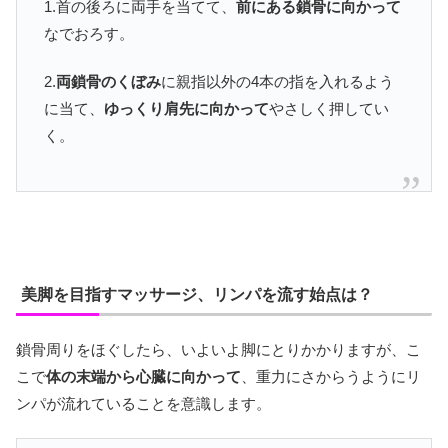
1.首の後ろに両手を当てて、
前にある鎖骨に向かって
なでおろす。
2.
両鎖骨のくぼみ
に親指以外の4本の指を入れるよう
に当て、
ゆっくり肩先に向かって
やさしく押してい
く。
美脚を目指すマッサージ、リンパを流す始点は？
鎖骨周りをほぐしたら、いよいよ脚にとりかかりますが、こ
こで
体の末端から心臓に向かって
、重力にさからうようにリ
ンパが流れていることを意識します。