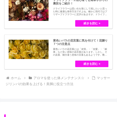
裏技をご紹介！
ドライフラワーは思い出を形にして残したいと思っ
た時に最適な保存方法ですよね。確かに現代ではブ
リザーブドフラワーに定評があますが、ドライフラ
ワーはその昔から愛されてきたお花の保存方法のひ
とつです。結婚式のブーケなどに使われた花など、
今では押し花のサービスが有名ですが、昔はドライ
フラワーでも保存されてきました。30代以降の…
黄色いバラの花言葉に気を付けて！花贈り
７つの注意点
黄色いバラの花言葉には「友情」・「友愛」・「献
身」など良い意味の花言葉があります。しかし、そ
の反面、随分違う意味の言葉もあるようです。数多
くの種類があるバラですが、十九世紀まではモダン
ローズである「ハイブリット・ティー」の中には、
黄色のバラというのは、存在していませんでした。
しかし、フランスの園芸家ジョセフ・ペルネ＝デ…
ホーム
アロマを使った体メンテナンス☆
マッサー
ジリンパの効果を上げる！美脚に役立つ方法