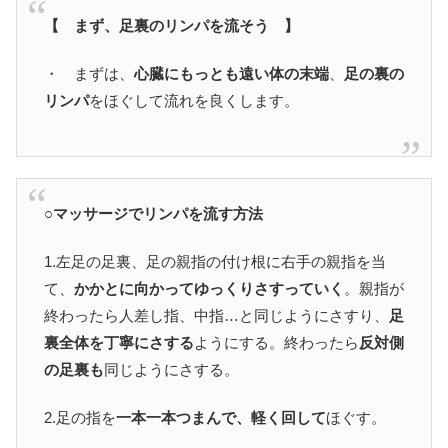
【 まず、足裏のリンパを流そう 】
・ まずは、
心臓にもっとも遠い体の末端
、
足の裏の
リンパ
をほぐして流れを良くします。
○マッサージでリンパを流す方法
1.左足の足裏、足の親指の付け根に右手の親指を当
て、
かかとに向かってゆっくりさすっていく
。親指が
終わったら人差し指、中指…と同じようにさすり、
足
裏全体を丁寧にさする
ようにする。終わったら
反対側
の足裏も
同じようにさする。
2.足の指を
一本一本つまんで、軽く回して
ほぐす。