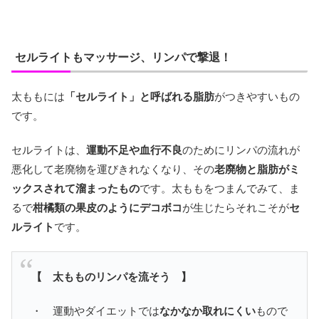
セルライトもマッサージ、リンパで撃退！
太ももには
「セルライト」と呼ばれる脂肪
がつきやすいもの
です。
セルライトは、
運動不足や血行不良
のためにリンパの流れが
悪化して老廃物を運びきれなくなり、その
老廃物と脂肪がミ
ックスされて溜まったもの
です。太ももをつまんでみて、ま
るで
柑橘類の果皮のようにデコボコ
が生じたらそれこそが
セ
ルライト
です。
【 太もものリンパを流そう 】
・ 運動やダイエットでは
なかなか取れにくい
もので