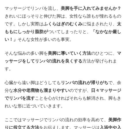
マッサージでリンパを流し、
美脚を手に入れてみませんか？
きれいにほっそりと伸びた脚は、女性なら誰もが憧れるもの
です。しかし実際は
ふくらはぎのむくみ
に悩まされたり、
太
ももにしっかり脂肪が
ついてしまったりと、
「なかなか厳し
い！」
そんな女性が多いのも事実。
そんな悩みの多い脚を
美脚に導いていく方法
のひとつに、
マ
ッサージをしてリンパの流れを良くする
方法が挙げられま
す。
心臓から遠い脚はどうしても
リンパの流れが滞りがち
で、余
分な
水分や老廃物も溜まりやすい
のですが、
日々マッサージ
でリンパを流す
ことを心がければそれらも解消され、脚もき
れいな形に近づいていきます。
ここではマッサージでリンパの流れの効率を高めて、
美脚作
りに役立てる方法
をお伝えします。マッサージは
入浴中や入