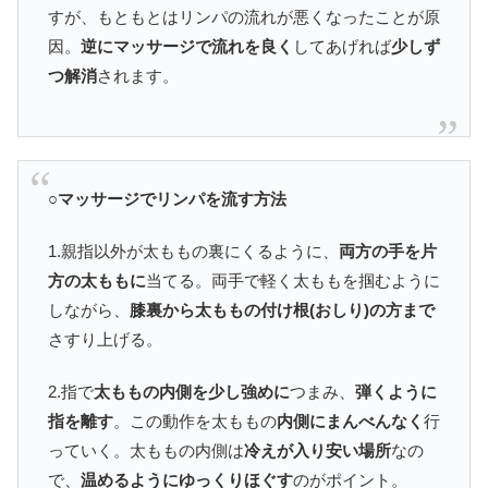
すが、もともとはリンパの流れが悪くなったことが原
因。
逆にマッサージで流れを良く
してあげれば
少しず
つ解消
されます。
○マッサージでリンパを流す方法
1.親指以外が太ももの裏にくるように、
両方の手を片
方の太ももに
当てる。両手で軽く太ももを掴むように
しながら、
膝裏から太ももの付け根(おしり)の方まで
さすり上げる。
2.指で
太ももの内側を少し強めに
つまみ、
弾くように
指を離す
。この動作を太ももの
内側にまんべんなく
行
っていく。太ももの内側は
冷えが入り安い場所
なの
で、
温めるようにゆっくりほぐす
のがポイント。