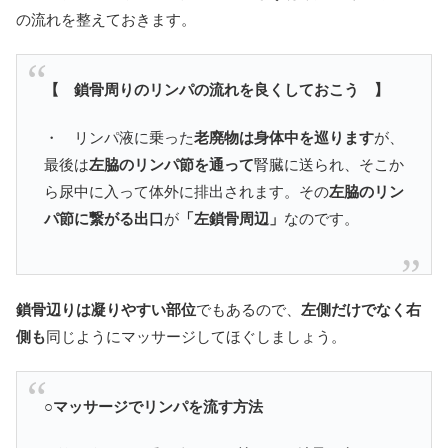
の流れを整えておきます。
【 鎖骨周りのリンパの流れを良くしておこう 】
・ リンパ液に乗った
老廃物は身体中を巡ります
が、
最後は
左脇のリンパ節を通って
腎臓に送られ、そこか
ら尿中に入って体外に排出されます。その
左脇のリン
パ節に繋がる出口
が
「左鎖骨周辺」
なのです。
鎖骨辺りは凝りやすい部位
でもあるので、
左側だけでなく右
側も
同じようにマッサージしてほぐしましょう。
○マッサージでリンパを流す方法