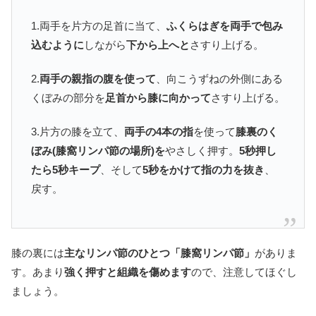
1.両手を片方の足首に当て、
ふくらはぎを両手で包み
込むように
しながら
下から上へと
さすり上げる。
2.
両手の親指の腹を使って
、向こうずねの外側にある
くぼみの部分を
足首から膝に向かって
さすり上げる。
3.片方の膝を立て、
両手の4本の指
を使って
膝裏のく
ぼみ(膝窩リンパ節の場所)を
やさしく押す。
5秒押し
たら5秒キープ
、そして
5秒をかけて指の力を抜き
、
戻す。
膝の裏には
主なリンパ節のひとつ「膝窩リンパ節」
がありま
す。あまり
強く押すと組織を傷めます
ので、注意してほぐし
ましょう。