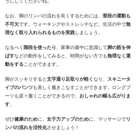
うにしてくださいね。
なお、脚のリンパの流れを良くするためには、
普段の運動も
不可欠
です。ウォーキングやストレッチなど、生活の中で
無
理なく取り入れられるものを実践
しましょう。
なるべく
階段を使ったり
、家事の最中に意識して
脚の筋を伸
ばす
などの動作をしてみると、時間がない方でも
無理なく運
動をする
ことができます。
脚がスッキリすると
文字通り足取りが軽く
なり、
スキニータ
イプのパンツ
も美しく履きこなすことができます。ロングブ
ーツも楽々履くことができるので、
おしゃれの幅も広がりま
す
。
ぜひ
健康のため
に、
女子力アップのため
に、マッサージで
リ
ンパの流れを活性化
させましょう！